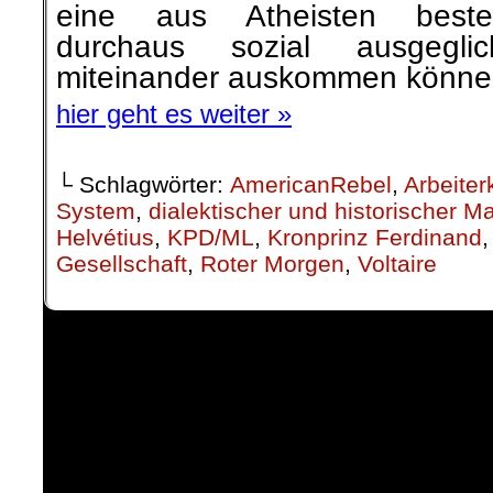
eine aus Atheisten beste
durchaus sozial ausgegli
miteinander auskommen könne
hier geht es weiter »
└ Schlagwörter:
AmericanRebel
,
Arbeiter
System
,
dialektischer und historischer M
Helvétius
,
KPD/ML
,
Kronprinz Ferdinand
Gesellschaft
,
Roter Morgen
,
Voltaire