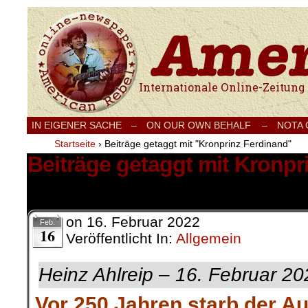
Internationale Onlinezeitung für Frieden
IN EIGENER SACHE
–
ON OUR OWN BEHALF –
NOTA
Startseite
›
Beiträge getaggt mit "Kronprinz Ferdinand"
Beiträge getaggt mit Kronpr
1 Ergebnis.
on
16. Februar 2022
Feb.
16
Veröffentlicht In:
Allgemein
Heinz Ahlreip – 16. Februar 20
Vor 250 Jahren starb der Au