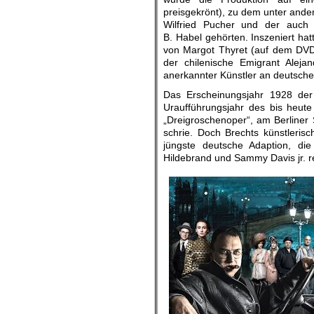
preisgekrönt), zu dem unter ander
Wilfried Pucher und der auch a
B. Habel gehörten. Inszeniert hat
von Margot Thyret (auf dem DVD-
der chilenische Emigrant Aleja
anerkannter Künstler an deutsche
Das Erscheinungsjahr 1928 der
Uraufführungsjahr des bis heute 
„Dreigroschenoper“, am Berliner 
schrie. Doch Brechts künstlerisc
jüngste deutsche Adaption, di
Hildebrand und Sammy Davis jr. rea