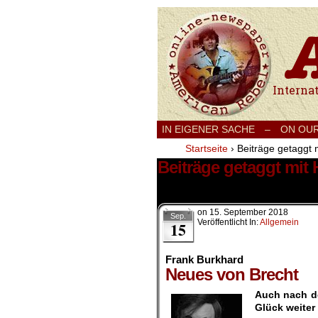
International
IN EIGENER SACHE
–
ON OU
Startseite
›
Beiträge getaggt 
Beiträge getaggt mit
1 Ergebnis.
on
15. September 2018
Sep.
Veröffentlicht In:
Allgemein
15
Frank Burkhard
Neues von Brecht
Auch nach de
Glück weiter