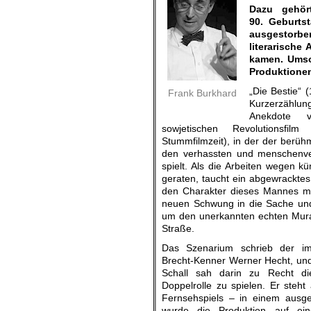
Dazu gehör
90. Geburts
ausgestorb
literarische
kamen. Umso 
Produktione
„Die Bestie“ (
Frank Burkhard
Kurzerzählung
Anekdote v
sowjetischen Revolutionsf
Stummfilmzeit), in der der berühm
den verhassten und menschenv
spielt. Als die Arbeiten wegen k
geraten, taucht ein abgewracktes 
den Charakter dieses Mannes mit
neuen Schwung in die Sache und
um den unerkannten echten Murat
Straße.
Das Szenarium schrieb der im
Brecht-Kenner Werner Hecht, un
Schall sah darin zu Recht die
Doppelrolle zu spielen. Er steht
Fernsehspiels – in einem ausge
wurde die Produktion auf eine