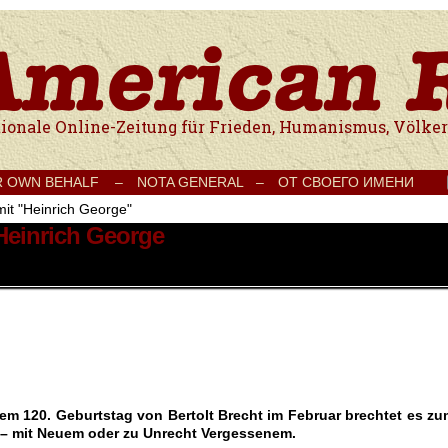
e Onlinezeitung für Frieden, Humanismus, Völkerverständigung und Kul
R OWN BEHALF –
NOTA GENERAL –
ОТ СВОЕГО ИМЕНИ
mit "Heinrich George"
 Heinrich George
m 120. Geburtstag von Bertolt Brecht im Februar brechtet es zu
 – mit Neuem oder zu Unrecht Vergessenem.