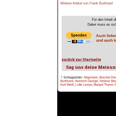
Weitere Artikel von Frank Burkhard
.
Für den Inhalt d
Dabei muss es sich
Auch linke
und auch k
└ Schlagwörter:
Allgemein
,
Brechts Dre
Burkhard
,
Heinrich George
,
Helene Wei
Kurt Weill
,
Lotte Lenya
,
Margot Thyret
,