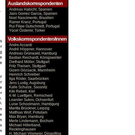
Auslandskorrespondenten
Andreas Habicht, Spanien
-
Jairo Gomez Garcia, Spanien
Noel Nascimento, Brasilien
Rainer Kranz, Portugal
Rui Filipe Gutschmidt, Portugal
Yücel Özdemir, Türkei
Volkskorrespondenten/innen
s
Andre Accardi
er
André Höppner, Hannover
ng
Andreas Grünwald, Hamburg
te
Bastian Reichardt, Königswinter
Diethard Möller, Stuttgart
e
Fritz Theisen, Stuttgart
Gizem Gözüacik, Mannheim
Heinrich Schreiber
r
Ilga Röder, Saarbrücken
r
Jens Lustig, Augsburg
te
Kalle Schulze, Sassnitz
Kiki Rebell, Kiel
r
K-M. Luettgen, Remscheid
e.
Leander Sukov, Ochsenfurt
V-
Luise Schoolmann, Hambgurg
Maritta Brückner, Leipzig
n
Matthias Wolf, Potsdam
e
Max Bryan, Hamburg
n
Merle Lindemann, Bochum
m
Michael Hillerband,
Recklinghausen
n
H. Michael Vilsmeier, Dingolfing