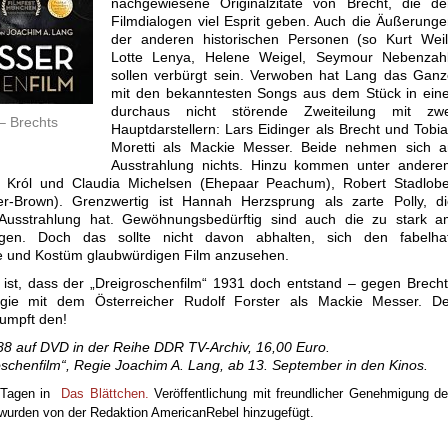
nachgewiesene Originalzitate von Brecht, die de
Filmdialogen viel Esprit geben. Auch die Äußerung
der anderen historischen Personen (so Kurt Weill
Lotte Lenya, Helene Weigel, Seymour Nebenzahl
sollen verbürgt sein. Verwoben hat Lang das Ganz
mit den bekanntesten Songs aus dem Stück in eine
durchaus nicht störende Zweiteilung mit zwe
– Brechts
Hauptdarstellern: Lars Eidinger als Brecht und Tobi
Moretti als Mackie Messer. Beide nehmen sich a
Ausstrahlung nichts. Hinzu kommen unter andere
m Król und Claudia Michelsen (Ehepaar Peachum), Robert Stadlobe
ger-Brown). Grenzwertig ist Hannah Herzsprung als zarte Polly, d
 Ausstrahlung hat. Gewöhnungsbedürftig sind auch die zu stark a
nlagen. Doch das sollte nicht davon abhalten, sich den fabelhaf
e und Kostüm glaubwürdigen Film anzusehen.
d, ist, dass der „Dreigroschenfilm“ 1931 doch entstand – gegen Brech
gie mit dem Österreicher Rudolf Forster als Mackie Messer. De
rumpft den!
988 auf DVD in der Reihe DDR TV-Archiv, 16,00 Euro.
schenfilm“, Regie Joachim A. Lang, ab 13. September in den Kinos.
r Tagen in
Das Blättchen.
Veröffentlichung mit freundlicher Genehmigung d
n wurden von der Redaktion AmericanRebel hinzugefügt.