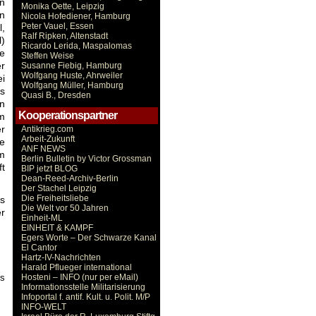
n
Monika Oette, Leipzig
en
Nicola Hofediener, Hamburg
Peter Vauel, Essen
,
Ralf Ripken, Altenstadt
)
Ricardo Lerida, Maspalomas
e
Steffen Weise
r
Susanne Fiebig, Hamburg
Wolfgang Huste, Ahrweiler
i
Wolfgang Müller, Hamburg
as
Quasi B., Dresden
n
Kooperationspartner
m
r
Antikrieg.com
Arbeit-Zukunft
ie
ANF NEWS
m
Berlin Bulletin by Victor Grossman
t
BIP jetzt BLOG
Dean-Reed-Archiv-Berlin
Der Stachel Leipzig
Die Freiheitsliebe
ts
Die Welt vor 50 Jahren
r
Einheit-ML
EINHEIT & KAMPF
Egers Worte – Der Schwarze Kanal
El Cantor
Hartz-IV-Nachrichten
Harald Pflueger international
es
Hosteni – INFO (nur per eMail)
Informationsstelle Militarisierung
Infoportal f. antif. Kult. u. Polit. M/P
INFO-WELT