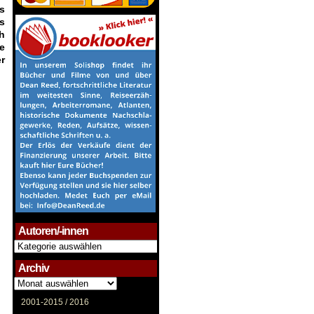
s
s
h
e
r
Autoren/-innen
Autoren/-
innen
Archiv
Archiv
2001-2015 /
2016