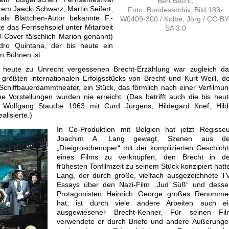
Bert Becht,
em Jaecki Schwarz, Martin Seifert,
Foto: Bundesarchiv, Bild 183-
ls Blättchen-Autor bekannte F.-
W0409-300 / Kolbe, Jörg / CC-BY
te das Fernsehspiel unter Mitarbeit
SA 3.0
Cover fälschlich Marion genannt)
ndro Quintana, der bis heute ein
n Bühnen ist.
 heute zu Unrecht vergessenen Brecht-Erzählung war zugleich da
größten internationalen Erfolgsstücks von Brecht und Kurt Weill, d
Schiffbauerdammtheater, ein Stück, das förmlich nach einer Verfilmu
he Vorstellungen wurden nie erreicht. (Das betrifft auch die bis heu
e Wolfgang Staudte 1963 mit Curd Jürgens, Hildegard Knef, Hild
lisierte.)
In Co-Produktion mit Belgien hat jetzt Regisseu
Joachim A. Lang gewagt, Szenen aus de
„Dreigroschenoper“ mit der komplizierten Geschich
eines Films zu verknüpfen, den Brecht in de
frühesten Tonfilmzeit zu seinem Stück konzipiert hatt
Lang, der durch große, vielfach ausgezeichnete T
Essays über den Nazi-Film „Jud Süß“ und desse
Protagonisten Heinrich George großes Renomme
hat, ist durch viele andere Arbeiten auch ei
ausgewiesener Brecht-Kenner. Für seinen Fil
verwendete er durch Briefe und andere Äußerunge