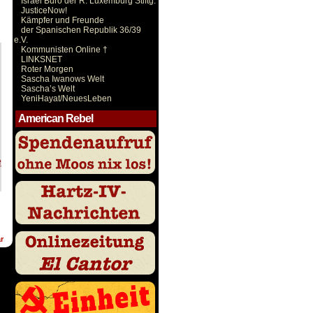
Israel Büro der R. Luxemburg Stiftg.
JusticeNow!
Kämpfer und Freunde
der Spanischen Republik 36/39
e.V.
Kommunisten Online †
LINKSNET
Roter Morgen
Sascha Iwanows Welt
Sascha’s Welt
YeniHayat/NeuesLeben
American Rebel
r