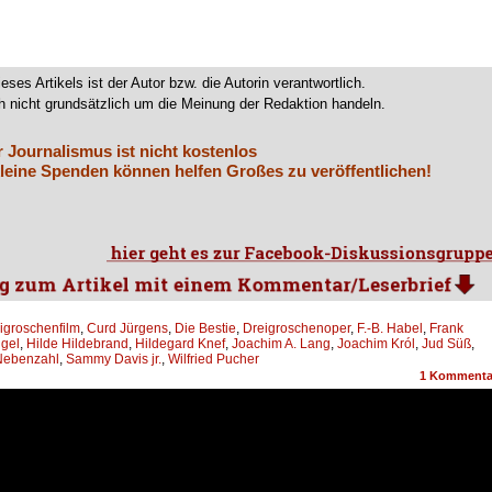
ieses Artikels ist der Autor bzw. die Autorin verantwortlich.
 nicht grundsätzlich um die Meinung der Redaktion handeln.
r Journalismus ist nicht kostenlos
leine Spenden können helfen Großes zu veröffentlichen!
igroschenfilm
,
Curd Jürgens
,
Die Bestie
,
Dreigroschenoper
,
F.-B. Habel
,
Frank
gel
,
Hilde Hildebrand
,
Hildegard Knef
,
Joachim A. Lang
,
Joachim Król
,
Jud Süß
,
Nebenzahl
,
Sammy Davis jr.
,
Wilfried Pucher
1
Kommenta