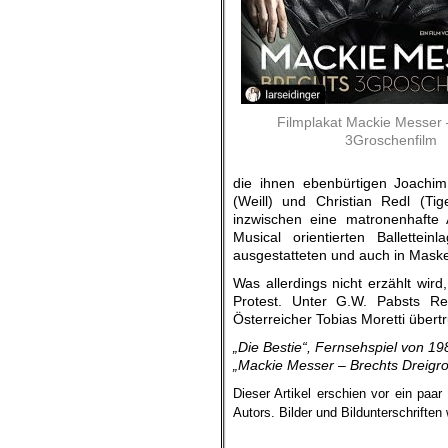
Filmplakat Mackie Messer 
3Groschenfilm
die ihnen ebenbürtigen Joachi
(Weill) und Christian Redl (Ti
inzwischen eine matronenhafte
Musical orientierten Ballettei
ausgestatteten und auch in Mask
Was allerdings nicht erzählt wir
Protest. Unter G.W. Pabsts Re
Österreicher Tobias Moretti übert
„Die Bestie“, Fernsehspiel von 1
„Mackie Messer – Brechts Dreigro
Dieser Artikel erschien vor ein paa
Autors.
Bilder und Bildunterschrifte
.