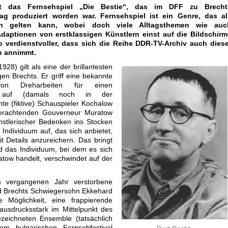
t das Fernsehspiel „Die Bestie“, das im DFF zu Brecht
tag produziert worden war. Fernsehspiel ist ein Genre, das al
en gelten kann, wobei doch viele Alltagsthemen wie auc
 Adaptionen von erstklassigen Künstlern einst auf die Bildschirm
verdienstvoller, dass sich die Reihe DDR-TV-Archiv auch diese
n annimmt.
1928) gilt als eine der brillantesten
en Brechts. Er griff eine bekannte
on Dreharbeiten für einen
ilm auf (damals noch in der
te (fiktive) Schauspieler Kochalow
erachtenden Gouverneur Muratow
ünstlerischer Bedenken ins Stocken
Individuum auf, das sich anbietet,
 Details anzureichern. Das bringt
 das Individuum, bei dem es sich
ow handelt, verschwindet auf der
 vergangenen Jahr verstorbene
d Brechts Schwiegersohn Ekkehard
 Möglichkeit, eine frappierende
 ausdrucksstark im Mittelpunkt des
zeichneten Ensemble (tatsächlich
m bulgarischen Fernsehfestival