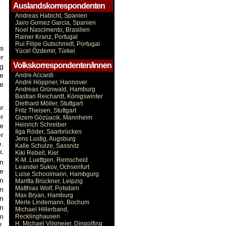
Auslandskorrespondenten
Andreas Habicht, Spanien
Jairo Gomez Garcia, Spanien
Noel Nascimento, Brasilien
Rainer Kranz, Portugal
Rui Filipe Gutschmidt, Portugal
s
Yücel Özdemir, Türkei
er
Volkskorrespondenten/innen
ng
te
Andre Accardi
André Höppner, Hannover
e
Andreas Grünwald, Hamburg
Bastian Reichardt, Königswinter
Diethard Möller, Stuttgart
r
Fritz Theisen, Stuttgart
r
Gizem Gözüacik, Mannheim
Heinrich Schreiber
te
Ilga Röder, Saarbrücken
r
Jens Lustig, Augsburg
e.
Kalle Schulze, Sassnitz
V-
Kiki Rebell, Kiel
K-M. Luettgen, Remscheid
n
Leander Sukov, Ochsenfurt
e
Luise Schoolmann, Hambgurg
n
Maritta Brückner, Leipzig
Matthias Wolf, Potsdam
m
Max Bryan, Hamburg
n
Merle Lindemann, Bochum
n
Michael Hillerband,
en
Recklinghausen
H. Michael Vilsmeier, Dingolfing
,