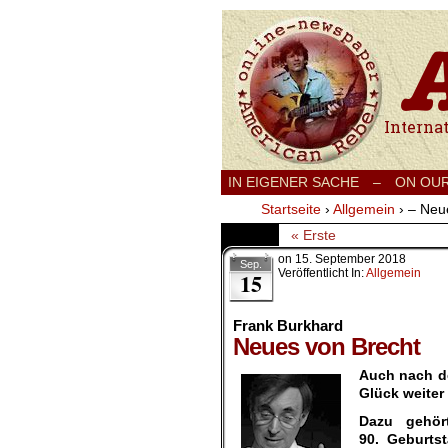
International
IN EIGENER SACHE
–
ON OU
Startseite
›
Allgemein
›
– Neu
« Erste
on
15. September 2018
Sep.
Veröffentlicht In:
Allgemein
15
Frank Burkhard
Neues von Brecht
Auch nach de
Glück weiter
Dazu gehör
90. Geburts