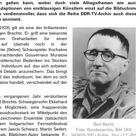
en gelten kann, wobei doch viele Alltagsthemen wie auc
 Adaptionen von erstklassigen Künstlern einst auf die Bildschirm
verdienstvoller, dass sich die Reihe DDR-TV-Archiv auch diese
n annimmt.
1928) gilt als eine der brillantesten
en Brechts. Er griff eine bekannte
on Dreharbeiten für einen
ilm auf (damals noch in der
te (fiktive) Schauspieler Kochalow
erachtenden Gouverneur Muratow
ünstlerischer Bedenken ins Stocken
Individuum auf, das sich anbietet,
 Details anzureichern. Das bringt
 das Individuum, bei dem es sich
ow handelt, verschwindet auf der
 vergangenen Jahr verstorbene
d Brechts Schwiegersohn Ekkehard
 Möglichkeit, eine frappierende
 ausdrucksstark im Mittelpunkt des
zeichneten Ensemble (tatsächlich
m bulgarischen Fernsehfestival
Bert Becht,
em Jaecki Schwarz, Martin Seifert,
Foto: Bundesarchiv, Bild 183-
ls Blättchen-Autor bekannte F.-
W0409-300 / Kolbe, Jörg / CC-BY