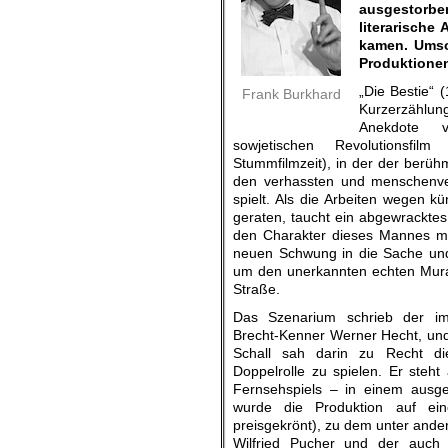
ausgestorb
literarische
kamen. Umso 
Produktione
„Die Bestie“ (
Frank Burkhard
Kurzerzählung
Anekdote v
sowjetischen Revolutionsf
Stummfilmzeit), in der der berühm
den verhassten und menschenv
spielt. Als die Arbeiten wegen k
geraten, taucht ein abgewracktes 
den Charakter dieses Mannes mit
neuen Schwung in die Sache und
um den unerkannten echten Murat
Straße.
Das Szenarium schrieb der im
Brecht-Kenner Werner Hecht, un
Schall sah darin zu Recht die
Doppelrolle zu spielen. Er steht
Fernsehspiels – in einem ausge
wurde die Produktion auf eine
preisgekrönt), zu dem unter ander
Wilfried Pucher und der auch a