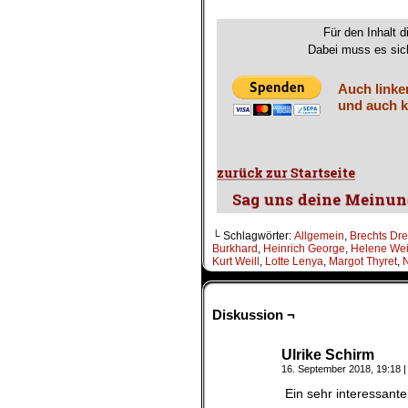
.
Für den Inhalt d
Dabei muss es sich
Auch linke
und auch k
└ Schlagwörter:
Allgemein
,
Brechts Dre
Burkhard
,
Heinrich George
,
Helene Wei
Kurt Weill
,
Lotte Lenya
,
Margot Thyret
,
Diskussion ¬
Ulrike Schirm
16. September 2018, 19:18
|
Ein sehr interessanter