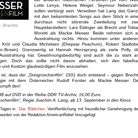
Lotte Lenya, Helene Weigel, Seymour Nebenzahl
sollen verbürgt sein. Verwoben hat Lang das Ganz
mit den bekanntesten Songs aus dem Stück in eine
durchaus nicht störende Zweiteilung mit zwe
– Brechts
Hauptdarstellern: Lars Eidinger als Brecht und Tobi
Moretti als Mackie Messer. Beide nehmen sich a
Ausstrahlung nichts. Hinzu kommen unter andere
m Król und Claudia Michelsen (Ehepaar Peachum), Robert Stadlobe
ger-Brown). Grenzwertig ist Hannah Herzsprung als zarte Polly, d
 Ausstrahlung hat. Gewöhnungsbedürftig sind auch die zu stark a
nlagen. Doch das sollte nicht davon abhalten, sich den fabelhaf
e und Kostüm glaubwürdigen Film anzusehen.
d, ist, dass der „Dreigroschenfilm“ 1931 doch entstand – gegen Brech
gie mit dem Österreicher Rudolf Forster als Mackie Messer. De
rumpft den!
988 auf DVD in der Reihe DDR TV-Archiv, 16,00 Euro.
schenfilm“, Regie Joachim A. Lang, ab 13. September in den Kinos.
r Tagen in
Das Blättchen.
Veröffentlichung mit freundlicher Genehmigung d
n wurden von der Redaktion AmericanRebel hinzugefügt.