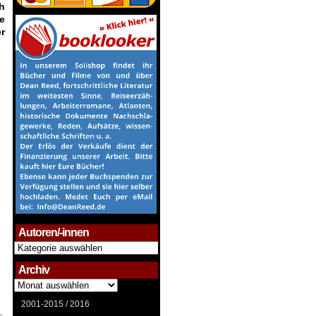
h
e
r
Autoren/-innen
Autoren/-
innen
Archiv
Archiv
2001-2015 /
2016
-