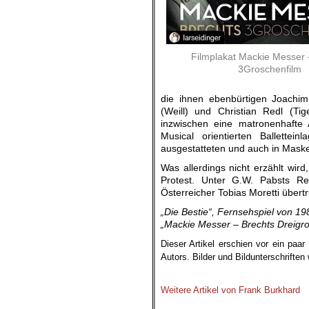
Filmplakat Mackie Messer 
3Groschenfilm
die ihnen ebenbürtigen Joachi
(Weill) und Christian Redl (Ti
inzwischen eine matronenhafte
Musical orientierten Ballettei
ausgestatteten und auch in Mask
Was allerdings nicht erzählt wir
Protest. Unter G.W. Pabsts Re
Österreicher Tobias Moretti übert
„Die Bestie“, Fernsehspiel von 1
„Mackie Messer – Brechts Dreigro
Dieser Artikel erschien vor ein paa
Autors.
Bilder und Bildunterschrifte
.
Weitere Artikel von Frank Burkhard