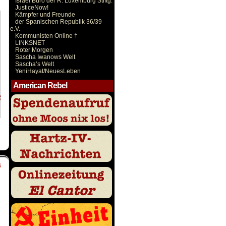
Israel Büro der R. Luxemburg Stiftg.
JusticeNow!
Kämpfer und Freunde
der Spanischen Republik 36/39
e.V.
Kommunisten Online †
LINKSNET
Roter Morgen
Sascha Iwanows Welt
Sascha’s Welt
YeniHayat/NeuesLeben
American Rebel
S