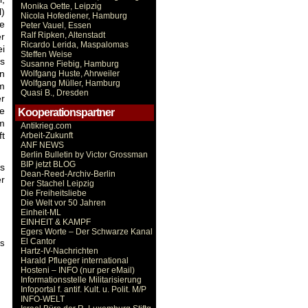
Monika Oette, Leipzig
)
Nicola Hofediener, Hamburg
e
Peter Vauel, Essen
Ralf Ripken, Altenstadt
r
Ricardo Lerida, Maspalomas
i
Steffen Weise
as
Susanne Fiebig, Hamburg
n
Wolfgang Huste, Ahrweiler
Wolfgang Müller, Hamburg
m
Quasi B., Dresden
r
ie
Kooperationspartner
m
Antikrieg.com
t
Arbeit-Zukunft
ANF NEWS
Berlin Bulletin by Victor Grossman
BIP jetzt BLOG
ts
Dean-Reed-Archiv-Berlin
r
Der Stachel Leipzig
Die Freiheitsliebe
Die Welt vor 50 Jahren
Einheit-ML
EINHEIT & KAMPF
Egers Worte – Der Schwarze Kanal
El Cantor
es
Hartz-IV-Nachrichten
Harald Pflueger international
Hosteni – INFO (nur per eMail)
Informationsstelle Militarisierung
Infoportal f. antif. Kult. u. Polit. M/P
INFO-WELT