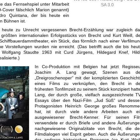
te das Fernsehspiel unter Mitarbeit
SA 3.0
Cover fälschlich Marion genannt)
ndro Quintana, der bis heute ein
n Bühnen ist.
 heute zu Unrecht vergessenen Brecht-Erzählung war zugleich da
größten internationalen Erfolgsstücks von Brecht und Kurt Weill, d
Schiffbauerdammtheater, ein Stück, das förmlich nach einer Verfilmu
he Vorstellungen wurden nie erreicht. (Das betrifft auch die bis heu
e Wolfgang Staudte 1963 mit Curd Jürgens, Hildegard Knef, Hild
lisierte.)
In Co-Produktion mit Belgien hat jetzt Regisseu
Joachim A. Lang gewagt, Szenen aus de
„Dreigroschenoper“ mit der komplizierten Geschich
eines Films zu verknüpfen, den Brecht in de
frühesten Tonfilmzeit zu seinem Stück konzipiert hatt
Lang, der durch große, vielfach ausgezeichnete T
Essays über den Nazi-Film „Jud Süß“ und desse
Protagonisten Heinrich George großes Renomme
hat, ist durch viele andere Arbeiten auch ei
ausgewiesener Brecht-Kenner. Für seinen Fil
verwendete er durch Briefe und andere Äußerunge
nachgewiesene Originalzitate von Brecht, die de
Filmdialogen viel Esprit geben. Auch die Äußerung
der anderen historischen Personen (so Kurt Weill