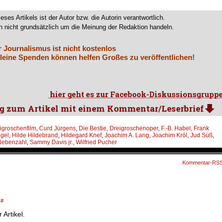
ieses Artikels ist der Autor bzw. die Autorin verantwortlich.
 nicht grundsätzlich um die Meinung der Redaktion handeln.
r Journalismus ist nicht kostenlos
leine Spenden können helfen Großes zu veröffentlichen!
igroschenfilm
,
Curd Jürgens
,
Die Bestie
,
Dreigroschenoper
,
F.-B. Habel
,
Frank
gel
,
Hilde Hildebrand
,
Hildegard Knef
,
Joachim A. Lang
,
Joachim Król
,
Jud Süß
,
Nebenzahl
,
Sammy Davis jr.
,
Wilfried Pucher
Kommentar-RS
#
 Artikel.