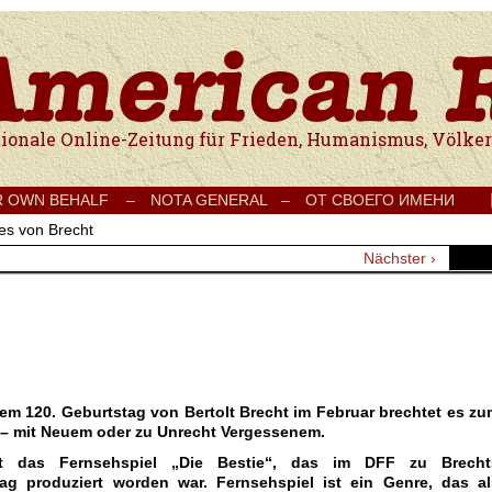
e Onlinezeitung für Frieden, Humanismus, Völkerverständigung und Kul
R OWN BEHALF –
NOTA GENERAL –
ОТ СВОЕГО ИМЕНИ
es von Brecht
Nächster ›
m 120. Geburtstag von Bertolt Brecht im Februar brechtet es zu
 – mit Neuem oder zu Unrecht Vergessenem.
t das Fernsehspiel „Die Bestie“, das im DFF zu Brecht
tag produziert worden war. Fernsehspiel ist ein Genre, das al