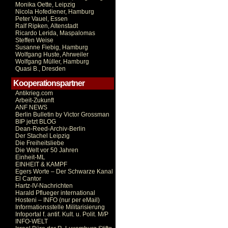
Monika Oette, Leipzig
Nicola Hofediener, Hamburg
Peter Vauel, Essen
Ralf Ripken, Altenstadt
Ricardo Lerida, Maspalomas
Steffen Weise
Susanne Fiebig, Hamburg
Wolfgang Huste, Ahrweiler
Wolfgang Müller, Hamburg
Quasi B., Dresden
Kooperationspartner
Antikrieg.com
Arbeit-Zukunft
ANF NEWS
Berlin Bulletin by Victor Grossman
BIP jetzt BLOG
Dean-Reed-Archiv-Berlin
Der Stachel Leipzig
Die Freiheitsliebe
Die Welt vor 50 Jahren
Einheit-ML
EINHEIT & KAMPF
Egers Worte – Der Schwarze Kanal
El Cantor
Hartz-IV-Nachrichten
Harald Pflueger international
Hosteni – INFO (nur per eMail)
Informationsstelle Militarisierung
Infoportal f. antif. Kult. u. Polit. M/P
INFO-WELT