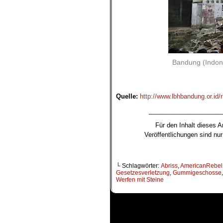
Bandung (Indone
.
Quelle:
http://www.lbhbandung.or.id/r
_____________________
Für den Inhalt dieses Ar
Veröffentlichungen sind n
└ Schlagwörter:
Abriss
,
AmericanRebel
Gesetzesverletzung
,
Gummigeschosse
Werfen mit Steine