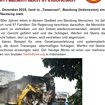
. Dezember 2019, fand in „Tamansari“, Bandung (Indonesien) ein
 Räumung statt.
 80er Jahren leben in diesem Stadtteil von Bandung Menschen. Im Ja
ort rund 97 Familien. Die Regierung beschloss daraufhin, die Mensch
usern zu vertreiben, um das Gebiet wiederzuverwenden, obwohl de
h vor Gericht geführt wird und die Schlagen, Werfen mit Steine d
echt haben, dort zu leben, wird vertrieben und abgerissen.
 klares Beispiel für eine Gesetzesverletzung und systematisch
g, die durch Tränengas, übermäßiges Schlagen, Werfen mit Steine
chosse erzwungen wird. Der heutige Abriss ist einer von mehrere
len von brutaler
Gentrifizierung
in Indonesien.