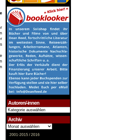
e
hr
en
r
as
e
n
n
Autoren/-innen
Autoren/-
innen
Archiv
Archiv
2001-2015 /
2016