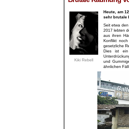
Heute, am 12
sehr brutale
Seit etwa den
2017 lebten d
aus ihren Hä
Konflikt noc
gesetzliche R
Dies ist ein
Unterdrückun
Kiki Rebell
und Gummiges
ähnlichen Fäl