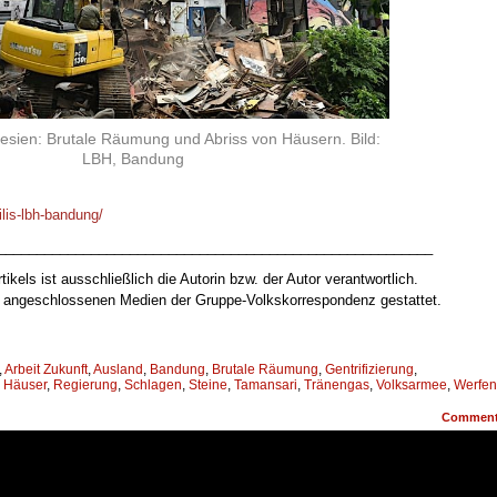
sien: Brutale Räumung und Abriss von Häusern. Bild:
LBH, Bandung
ilis-lbh-bandung/
________________________________________________________
tikels ist ausschließlich die Autorin bzw. der Autor verantwortlich.
ur angeschlossenen Medien der Gruppe-Volkskorrespondenz gestattet.
,
Arbeit Zukunft
,
Ausland
,
Bandung
,
Brutale Räumung
,
Gentrifizierung
,
,
Häuser
,
Regierung
,
Schlagen
,
Steine
,
Tamansari
,
Tränengas
,
Volksarmee
,
Werfen
Commen