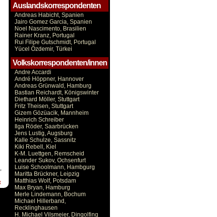
Auslandskorrespondenten
Andreas Habicht, Spanien
Jairo Gomez Garcia, Spanien
Noel Nascimento, Brasilien
Rainer Kranz, Portugal
Rui Filipe Gutschmidt, Portugal
Yücel Özdemir, Türkei
Volkskorrespondenten/innen
Andre Accardi
André Höppner, Hannover
Andreas Grünwald, Hamburg
Bastian Reichardt, Königswinter
Diethard Möller, Stuttgart
Fritz Theisen, Stuttgart
Gizem Gözüacik, Mannheim
Heinrich Schreiber
Ilga Röder, Saarbrücken
Jens Lustig, Augsburg
Kalle Schulze, Sassnitz
Kiki Rebell, Kiel
K-M. Luettgen, Remscheid
Leander Sukov, Ochsenfurt
Luise Schoolmann, Hambgurg
,
Maritta Brückner, Leipzig
Matthias Wolf, Potsdam
t
Max Bryan, Hamburg
Merle Lindemann, Bochum
Michael Hillerband,
Recklinghausen
H. Michael Vilsmeier, Dingolfing