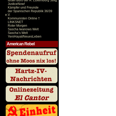
Israel Büro der R. Luxemburg Stiftg.
JusticeNow!
Kämpfer und Freunde
der Spanischen Republik 36/39
e.V.
Kommunisten Online †
LINKSNET
Roter Morgen
Sascha Iwanows Welt
Sascha’s Welt
YeniHayat/NeuesLeben
American Rebel