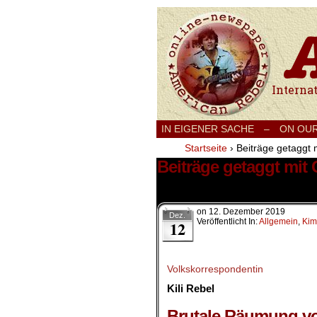
International
IN EIGENER SACHE
–
ON OU
Startseite
›
Beiträge getaggt m
Beiträge getaggt mit 
1 Ergebnis.
on
12. Dezember 2019
Dez.
Veröffentlicht In:
Allgemein
,
Kim
12
Volkskorrespondentin
Kili Rebel
.
Brutale Räumung vo