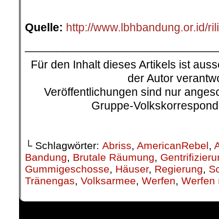
.
Quelle:
http://www.lbhbandung.or.id/ri
______________________________
Für den Inhalt dieses Artikels ist auss
der Autor verantwo
Veröffentlichungen sind nur ange
Gruppe-Volkskorresponde
└ Schlagwörter:
Abriss
,
AmericanRebel
,
A
Bandung
,
Brutale Räumung
,
Gentrifizier
Gummigeschosse
,
Häuser
,
Regierung
,
S
Tränengas
,
Volksarmee
,
Werfen
,
Werfen 