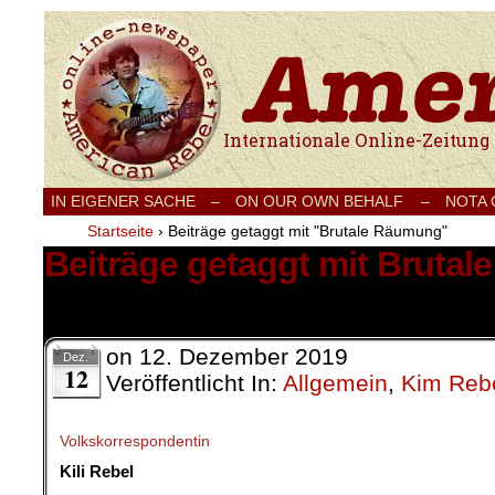
Internationale Onlinezeitung für Frieden
IN EIGENER SACHE
–
ON OUR OWN BEHALF –
NOTA
Startseite
›
Beiträge getaggt mit "Brutale Räumung"
Beiträge getaggt mit Bruta
1 Ergebnis.
on
12. Dezember 2019
Dez.
12
Veröffentlicht In:
Allgemein
,
Kim Rebe
Volkskorrespondentin
Kili Rebel
.