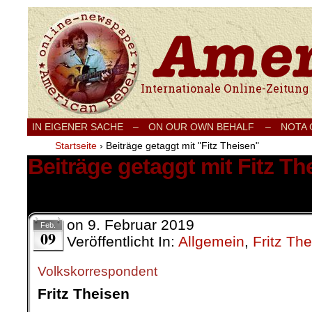
Internationale Onlinezeitung für Frieden
IN EIGENER SACHE
–
ON OUR OWN BEHALF –
NOTA
Startseite
›
Beiträge getaggt mit "Fitz Theisen"
Beiträge getaggt mit Fitz Th
1 Ergebnis.
on
9. Februar 2019
Feb.
09
Veröffentlicht In:
Allgemein
,
Fritz Th
Volkskorrespondent
Fritz Theisen
.