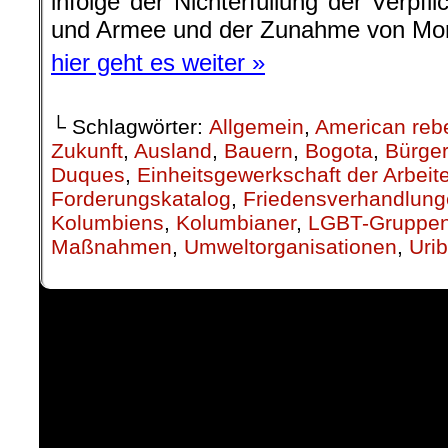
infolge der Nichterfüllung der Verpf
und Armee und der Zunahme von Mord
hier geht es weiter »
└ Schlagwörter:
Allgemein
,
American reb
Zukunft
,
Ausland
,
Bauern
,
Bogota
,
Bürger
Duques
,
Einheitsgewerkschaft der Arbeit
Forderungskatalog
,
Friedensverhandlun
Kolumbiens
,
Kolumbianer
,
LGBT-Gruppe
Maßnahmen
,
Umweltorganisationen
,
Uri