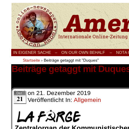
Internationale Onlinezeitung für Frieden
IN EIGENER SACHE
–
ON OUR OWN BEHALF –
NOTA
Startseite
›
Beiträge getaggt mit "Duques"
Beiträge getaggt mit Duque
1 Ergebnis.
on
21. Dezember 2019
Dez.
21
Veröffentlicht In:
Allgemein
.
Zentralorgan der Kommunistische