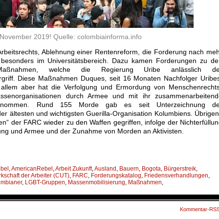
November 2019! Quelle: colombiainforma.info
Arbeitsrechts, Ablehnung einer Rentenreform, die Forderung nach me
g, besonders im Universitätsbereich. Dazu kamen Forderungen zu d
 Maßnahmen, welche die Regierung Uribe anlässlich de
rgriff. Diese Maßnahmen Duques, seit 16 Monaten Nachfolger Uribe
r allem aber hat die Verfolgung und Ermordung von Menschenrechts
assenorganisationen durch Armee und mit ihr zusammenarbeitend
ugenommen. Rund 155 Morde gab es seit Unterzeichnung de
er ältesten und wichtigsten Guerilla-Organisation Kolumbiens. Übrige
“ der FARC wieder zu den Waffen gegriffen, infolge der Nichterfüllu
rung und Armee und der Zunahme von Morden an Aktivisten.
ebel
,
AmericanRebel
,
Arbeit Zukunft
,
Ausland
,
Bauern
,
Bogota
,
Bürgerstreik
,
kschaft der Arbeiter (CUT)
,
FARC
,
Forderungskatalog
,
Friedensverhandlungen
,
umbianer
,
LGBT-Gruppen
,
Massenmobilisierung
,
Maßnahmen
,
Kommentar-RS