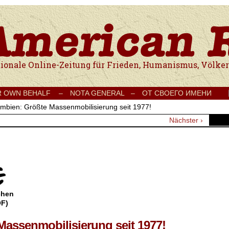
e Onlinezeitung für Frieden, Humanismus, Völkerverständigung und Kul
R OWN BEHALF –
NOTA GENERAL –
ОТ СВОЕГО ИМЕНИ
umbien: Größte Massenmobilisierung seit 1977!
Nächster ›
chen
OF)
assenmobilisierung seit 1977!