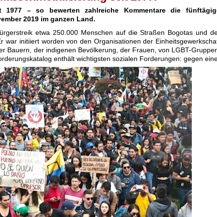
it 1977 – so bewerten zahlreiche Kommentare die fünftägig
ember 2019 im ganzen Land.
rgerstreik etwa 250.000 Menschen auf die Straßen Bogotas und de
 war initiiert worden von den Organisationen der Einheitsgewerkscha
der Bauern, der indigenen Bevölkerung, der Frauen, von LGBT-Gruppe
orderungskatalog enthält wichtigsten sozialen Forderungen: gegen ein