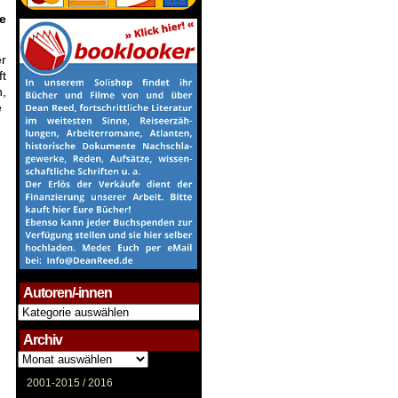
e
r
ft
n,
e
Autoren/-innen
Autoren/-
innen
Archiv
Archiv
2001-2015 /
2016