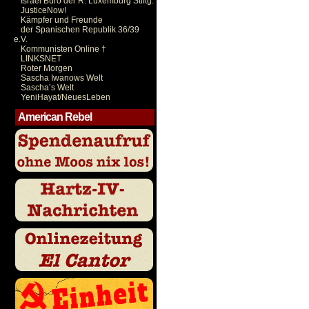
Israel Büro der R. Luxemburg Stiftg.
JusticeNow!
Kämpfer und Freunde
der Spanischen Republik 36/39
e.V.
Kommunisten Online †
LINKSNET
Roter Morgen
Sascha Iwanows Welt
Sascha’s Welt
YeniHayat/NeuesLeben
American Rebel