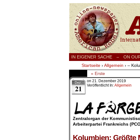
International
IN EIGENER SACHE
–
ON OU
Startseite
›
Allgemein
›
– Kol
« Erste
on
21. Dezember 2019
Dez.
Veröffentlicht In:
Allgemein
21
.
Zentralorgan der Kommunistis
Arbeiterpartei Frankreichs (PC
.
Kolumbien: Größte M