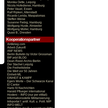
Monika Oette, Leipzig
Nicola Hofediener, Hamburg
Peter Vauel, Essen
Ralf Ripken, Altenstadt
Ricardo Lerida, Maspalomas
Steffen Weise
Susanne Fiebig, Hamburg
Wolfgang Huste, Ahrweiler
Wolfgang Müller, Hamburg
Quasi B., Dresden
Kooperationspartner
Antikrieg.com
Arbeit-Zukunft
ANF NEWS
Berlin Bulletin by Victor Grossman
BIP jetzt BLOG
Dean-Reed-Archiv-Berlin
Der Stachel Leipzig
Die Freiheitsliebe
Die Welt vor 50 Jahren
Einheit-ML
EINHEIT & KAMPF
Egers Worte – Der Schwarze Kanal
El Cantor
Hartz-IV-Nachrichten
Harald Pflueger international
Hosteni – INFO (nur per eMail)
Informationsstelle Militarisierung
Infoportal f. antif. Kult. u. Polit. M/P
INFO-WELT