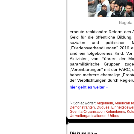
Bogota 
erneute reaktionäre Reform des 
Geld für die öffentliche Bildun
sozialen und politischen
„Friedensverhandlungen“ 2016 e
sind ein totgeborenes Kind. Vo
Aktivisten, von Führern der M
paramilitärische Gruppen z
„Vereinbarungen“ mit der FARC, d
haben mehrere ehemalige „Fronten
der Verpflichtungen durch Regie
hier geht es weiter »
└ Schlagwörter:
Allgemein
,
American r
Demonstranten
,
Duques
,
Einheitsgewer
Guerilla-Organisation Kolumbiens
,
Kol
Umweltorganisationen
,
Uribes
Diskussion ¬