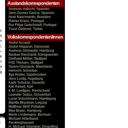
Auslandskorrespondenten
Andreas Habicht, Spanien
Jairo Gomez Garcia, Spanien
Noel Nascimento, Brasilien
Rainer Kranz, Portugal
Rui Filipe Gutschmidt, Portugal
Yücel Özdemir, Türkei
hr
en
Volkskorrespondenten/innen
r
Andre Accardi
s,
André Höppner, Hannover
Andreas Grünwald, Hamburg
-
Bastian Reichardt, Königswinter
e
Diethard Möller, Stuttgart
r
Fritz Theisen, Stuttgart
ns
Gizem Gözüacik, Mannheim
Heinrich Schreiber
ng
Ilga Röder, Saarbrücken
Jens Lustig, Augsburg
Kalle Schulze, Sassnitz
Kiki Rebell, Kiel
K-M. Luettgen, Remscheid
Leander Sukov, Ochsenfurt
Luise Schoolmann, Hambgurg
Maritta Brückner, Leipzig
Matthias Wolf, Potsdam
Max Bryan, Hamburg
Merle Lindemann, Bochum
Michael Hillerband,
Recklinghausen
S
H. Michael Vilsmeier, Dingolfing