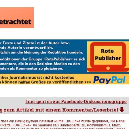
,
dass ein Betrugssystem installiert wurde
,
Die Linke wurde gegründet
,
Die Partei
er Partei »Die Linke«
,
Im Saarland ließ Bundespartei zu
,
Kommunismus
,
Marx
,