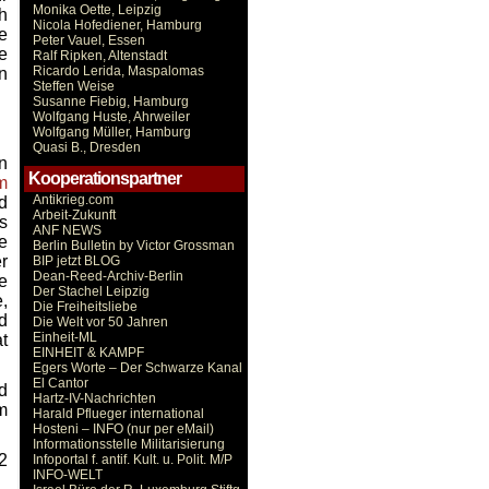
Monika Oette, Leipzig
h
Nicola Hofediener, Hamburg
e
Peter Vauel, Essen
e
Ralf Ripken, Altenstadt
Ricardo Lerida, Maspalomas
n
Steffen Weise
Susanne Fiebig, Hamburg
Wolfgang Huste, Ahrweiler
Wolfgang Müller, Hamburg
Quasi B., Dresden
n
Kooperationspartner
m
Antikrieg.com
d
Arbeit-Zukunft
s
ANF NEWS
e
Berlin Bulletin by Victor Grossman
r
BIP jetzt BLOG
Dean-Reed-Archiv-Berlin
e
Der Stachel Leipzig
,
Die Freiheitsliebe
d
Die Welt vor 50 Jahren
Einheit-ML
t
EINHEIT & KAMPF
Egers Worte – Der Schwarze Kanal
El Cantor
d
Hartz-IV-Nachrichten
m
Harald Pflueger international
Hosteni – INFO (nur per eMail)
Informationsstelle Militarisierung
2
Infoportal f. antif. Kult. u. Polit. M/P
INFO-WELT
.