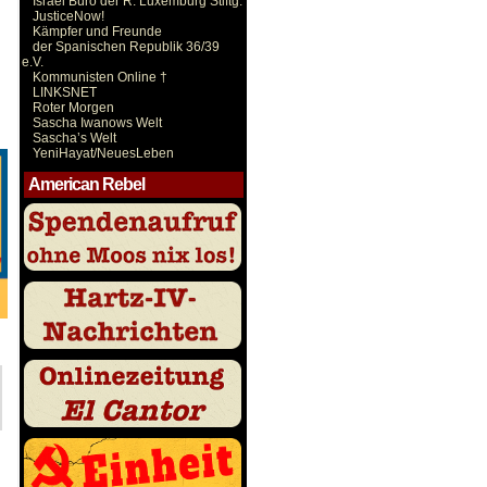
Israel Büro der R. Luxemburg Stiftg.
JusticeNow!
Kämpfer und Freunde
der Spanischen Republik 36/39
e.V.
Kommunisten Online †
LINKSNET
Roter Morgen
Sascha Iwanows Welt
Sascha’s Welt
YeniHayat/NeuesLeben
American Rebel