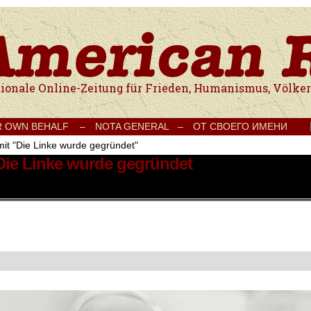
e Onlinezeitung für Frieden, Humanismus, Völkerverständigung und Kul
R OWN BEHALF –
NOTA GENERAL –
ОТ СВОЕГО ИМЕНИ
mit "Die Linke wurde gegründet"
 Die Linke wurde gegründet