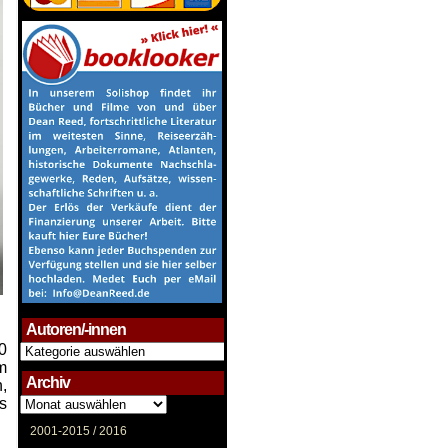
Autoren/-innen
Autoren/-
0
innen
m
Archiv
,
Archiv
s
2001-2015 /
2016