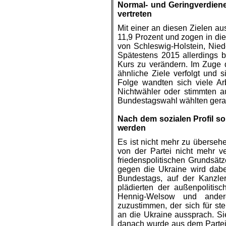
Normal- und Geringverdiene
vertreten
Mit einer an diesen Zielen au
11,9 Prozent und zogen in d
von Schleswig-Holstein, Nie
Spätestens 2015 allerdings b
Kurs zu verändern. Im Zuge d
ähnliche Ziele verfolgt und
Folge wandten sich viele A
Nichtwähler oder stimmten au
Bundestagswahl wählten gerade
.
Nach dem sozialen Profil so
werden
Es ist nicht mehr zu überseh
von der Partei nicht mehr ve
friedenspolitischen Grundsät
gegen die Ukraine wird da
Bundestags, auf der Kanzle
plädierten der außenpolitisc
Hennig-Welsow und andere
zuzustimmen, der sich für s
an die Ukraine aussprach. Si
danach wurde aus dem Parteivo