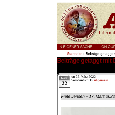
International
IN EIGENER SACHE
–
ON OU
Startseite
›
Beiträge getaggt 
Beiträge getaggt mit
1 Ergebnis.
on
22. März 2022
März
Veröffentlicht In:
Allgemein
22
Fiete Jensen – 17. März 2022
.