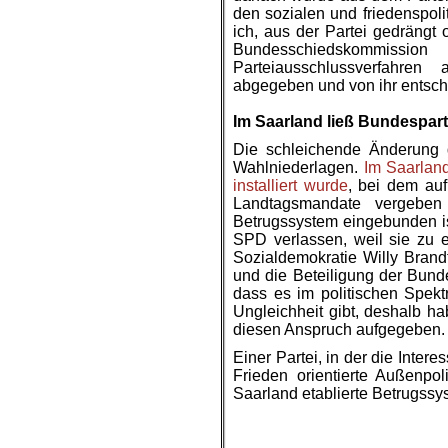
den sozialen und friedenspol
ich, aus der Partei gedrängt
Bundesschiedskommiss
Parteiausschlussverfahren
abgegeben und von ihr entsch
.
Im Saarland ließ Bundesparte
Die schleichende Änderung d
Wahlniederlagen.
Im Saarland
installiert wurde
, bei dem au
Landtagsmandate vergeben 
Betrugssystem eingebunden ist
SPD verlassen, weil sie zu e
Sozialdemokratie Willy Brand
und die Beteiligung der Bunde
dass es im politischen Spektr
Ungleichheit gibt, deshalb ha
diesen Anspruch aufgegeben.
Einer Partei, in der die Inte
Frieden orientierte Außenpo
Saarland etablierte Betrugssys