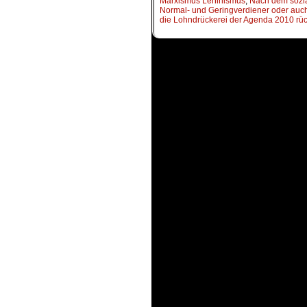
Marxismus Leninismus
,
Nach dem sozia
Normal- und Geringverdiener oder auch 
die Lohndrückerei der Agenda 2010 r