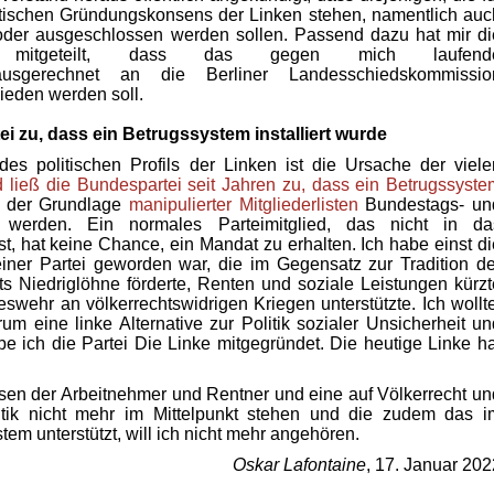
itischen Gründungskonsens der Linken stehen, namentlich auc
 oder ausgeschlossen werden sollen. Passend dazu hat mir di
ion mitgeteilt, dass das gegen mich laufend
 ausgerechnet an die Berliner Landesschiedskommissio
ieden werden soll.
i zu, dass ein Betrugssystem installiert wurde
es politischen Profils der Linken ist die Ursache der viele
 ließ die Bundespartei seit Jahren zu, dass ein Betrugssyste
f der Grundlage
manipulierter Mitgliederlisten
Bundestags- un
werden. Ein normales Parteimitglied, das nicht in da
, hat keine Chance, ein Mandat zu erhalten. Ich habe einst di
iner Partei geworden war, die im Gegensatz zur Tradition de
ts Niedriglöhne förderte, Renten und soziale Leistungen kürzt
swehr an völkerrechtswidrigen Kriegen unterstützte. Ich wollte
um eine linke Alternative zur Politik sozialer Unsicherheit un
be ich die Partei Die Linke mitgegründet. Die heutige Linke ha
ressen der Arbeitnehmer und Rentner und eine auf Völkerrecht un
litik nicht mehr im Mittelpunkt stehen und die zudem das i
tem unterstützt, will ich nicht mehr angehören.
Oskar Lafontaine
, 17. Januar 202