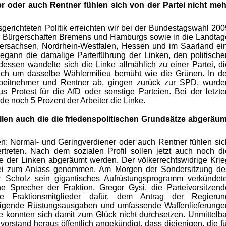
r oder auch Rentner fühlen sich von der Partei nicht meh
sgerichteten Politik erreichten wir bei der Bundestagswahl 200
ie Bürgerschaften Bremens und Hamburgs sowie in die Landtag
dersachsen, Nordrhein-Westfalen, Hessen und im Saarland ein
egann die damalige Parteiführung der Linken, den politische
essen wandelte sich die Linke allmählich zu einer Partei, di
 sich um dasselbe Wählermilieu bemüht wie die Grünen. In de
rbeitnehmer und Rentner ab, gingen zurück zur SPD, wurde
s Protest für die AfD oder sonstige Parteien. Bei der letzte
 noch 5 Prozent der Arbeiter die Linke.
llen auch die die friedenspolitischen Grundsätze abgeräum
en: Normal- und Geringverdiener oder auch Rentner fühlen sic
rtreten. Nach dem sozialen Profil sollen jetzt auch noch di
ze der Linken abgeräumt werden. Der völkerrechtswidrige Krie
bei zum Anlass genommen. Am Morgen der Sondersitzung de
r Scholz sein gigantisches Aufrüstungsprogramm verkündete
he Sprecher der Fraktion, Gregor Gysi, die Parteivorsitzend
 Fraktionsmitglieder dafür, dem Antrag der Regierun
teigende Rüstungsausgaben und umfassende Waffenlieferunge
e konnten sich damit zum Glück nicht durchsetzen. Unmittelba
rstand heraus öffentlich angekündigt, dass diejenigen, die fü