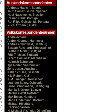
r
Auslandskorrespondenten
Andreas Habicht, Spanien
Jairo Gomez Garcia, Spanien
9
Noel Nascimento, Brasilien
e
Rainer Kranz, Portugal
Rui Filipe Gutschmidt, Portugal
.
Yücel Özdemir, Türkei
n
e
Volkskorrespondenten/innen
r
Andre Accardi
n
André Höppner, Hannover
Andreas Grünwald, Hamburg
n
Bastian Reichardt, Königswinter
Diethard Möller, Stuttgart
Fritz Theisen, Stuttgart
Gizem Gözüacik, Mannheim
t
Heinrich Schreiber
Ilga Röder, Saarbrücken
Jens Lustig, Augsburg
h
Kalle Schulze, Sassnitz
e
Kiki Rebell, Kiel
g
K-M. Luettgen, Remscheid
Leander Sukov, Ochsenfurt
s
Luise Schoolmann, Hambgurg
,
Maritta Brückner, Leipzig
e
Matthias Wolf, Potsdam
Max Bryan, Hamburg
g
Merle Lindemann, Bochum
n
Michael Hillerband,
r
Recklinghausen
r
H. Michael Vilsmeier, Dingolfing