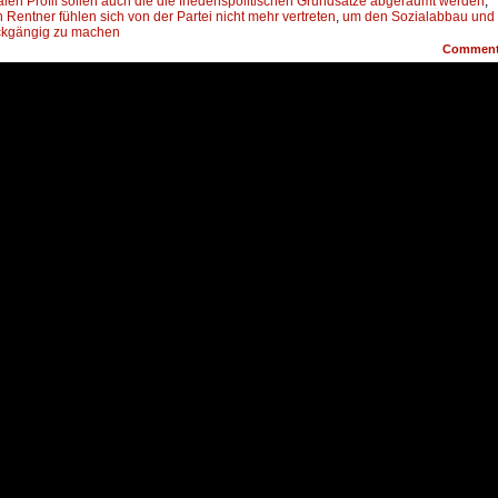
len Profil sollen auch die die friedenspolitischen Grundsätze abgeräumt werden
,
Rentner fühlen sich von der Partei nicht mehr vertreten
,
um den Sozialabbau und
ückgängig zu machen
Commen