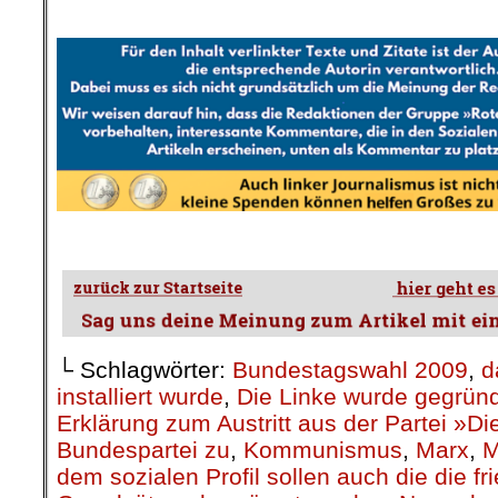
.
.
└ Schlagwörter:
Bundestagswahl 2009
,
d
installiert wurde
,
Die Linke wurde gegrün
Erklärung zum Austritt aus der Partei »Di
Bundespartei zu
,
Kommunismus
,
Marx
,
M
dem sozialen Profil sollen auch die die fr