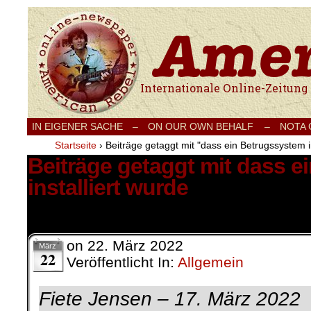
Internationale Onlinezeitung für Frieden
IN EIGENER SACHE
–
ON OUR OWN BEHALF –
NOTA
Startseite
›
Beiträge getaggt mit "dass ein Betrugssystem in
Beiträge getaggt mit dass 
installiert wurde
1 Ergebnis.
on
22. März 2022
März
22
Veröffentlicht In:
Allgemein
Fiete Jensen – 17. März 2022