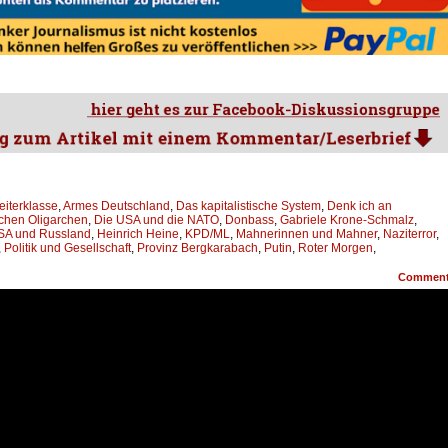
eiterklasse
,
Armes Deutschland
,
Das kapitalistische System
,
Denk ich an
schen Oligarchen
,
Die USA und die NATO
,
Donbass
,
Gabriele Krone-Schmalz
,
SA und Russland
,
Heinrich Heine
,
KPD/ML
,
Mahnerinnen und Mahner
,
Naziterror
,
,
Politik und Gesellschaft
,
Provinz Bergkarabach
,
Putin
,
Roter Morgen
,
Commen