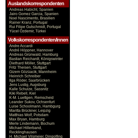
Auslandskorrespondenten
Andreas Habicht, Spanien
Jairo Gomez Garcia, Spanien
Noel Nascimento, Brasilien
Rainer Kranz, Portugal
Rui Filipe Gutschmidt, Portugal
Yücel Özdemir, Türkei
Volkskorrespondenten/innen
Andre Accardi
André Höppner, Hannover
Andreas Grünwald, Hamburg
Bastian Reichardt, Königswinter
Diethard Möller, Stuttgart
Fritz Theisen, Stuttgart
Gizem Gözüacik, Mannheim
Heinrich Schreiber
Ilga Röder, Saarbrücken
Jens Lustig, Augsburg
Kalle Schulze, Sassnitz
Kiki Rebell, Kiel
K-M. Luettgen, Remscheid
Leander Sukov, Ochsenfurt
Luise Schoolmann, Hambgurg
Maritta Brückner, Leipzig
Matthias Wolf, Potsdam
Max Bryan, Hamburg
Merle Lindemann, Bochum
Michael Hillerband,
Recklinghausen
H. Michael Vilsmeier, Dingolfing