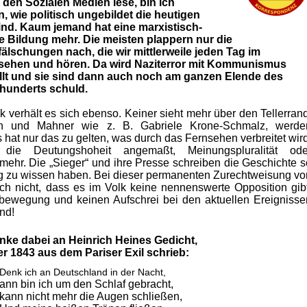
 den Sozialen Medien lese, bin ich
, wie politisch ungebildet die heutigen
nd. Kaum jemand hat eine marxistisch-
he Bildung mehr. Die meisten plappern nur die
älschungen nach, die wir mittlerweile jeden Tag im
sehen und hören. Da wird Naziterror mit Kommunismus
llt und sie sind dann auch noch am ganzen Elende des
rhunderts schuld.
tik verhält es sich ebenso. Keiner sieht mehr über den Tellerran
n und Mahner wie z. B. Gabriele Krone-Schmalz, werde
Es hat nur das zu gelten, was durch das Fernsehen verbreitet wir
ie Deutungshoheit angemaßt, Meinungspluralität ode
t mehr. Die „Sieger“ und ihre Presse schreiben die Geschichte s
ung zu wissen haben. Bei dieser permanenten Zurechtweisung vo
h nicht, dass es im Volk keine nennenswerte Opposition gibt
sbewegung und keinen Aufschrei bei den aktuellen Ereignisse
nd!
nke dabei an Heinrich Heines Gedicht,
er 1843 aus dem Pariser Exil schrieb:
Denk ich an Deutschland in der Nacht,
ann bin ich um den Schlaf gebracht,
 kann nicht mehr die Augen schließen,