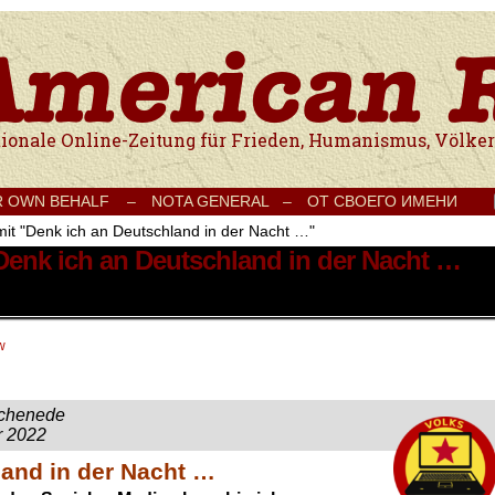
e Onlinezeitung für Frieden, Humanismus, Völkerverständigung und Kul
R OWN BEHALF –
NOTA GENERAL –
ОТ СВОЕГО ИМЕНИ
mit "Denk ich an Deutschland in der Nacht …"
 Denk ich an Deutschland in der Nacht …
w
ochenede
r 2022
land in der Nacht …