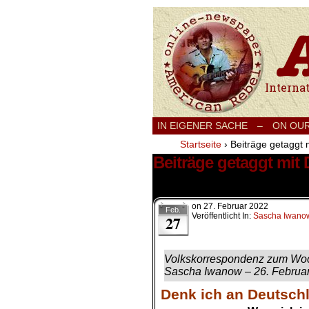
International
IN EIGENER SACHE
–
ON OU
Startseite
›
Beiträge getaggt 
Beiträge getaggt mit
1 Ergebnis.
on
27. Februar 2022
Feb.
Veröffentlicht In:
Sascha Iwano
27
Volkskorrespondenz zum W
Sascha Iwanow – 26. Februa
Denk ich an Deutsch