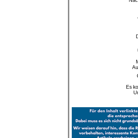
Nach
D
M
Au
Es ko
Un
.