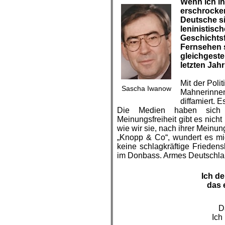
Wenn ich in
erschrocken
Deutsche si
leninistisc
Geschichtsf
Fernsehen 
gleichgeste
letzten Jah
.
Mit der Poli
Sascha Iwanow
Mahnerinne
diffamiert. 
Die Medien haben sich d
Meinungsfreiheit gibt es nich
wie wir sie, nach ihrer Mein
„Knopp & Co“, wundert es mic
keine schlagkräftige Frieden
im Donbass. Armes Deutschla
.
Ich de
das 
D
Ich