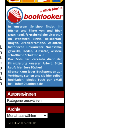
d.
n
d.
r
o
n
,
n
Autoren/-innen
Autoren/-
innen
Archiv
Archiv
2001-2015 /
2016