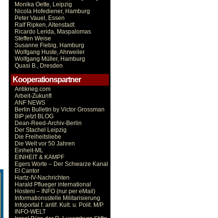
Monika Oette, Leipzig
Nicola Hofediener, Hamburg
Peter Vauel, Essen
Ralf Ripken, Altenstadt
Ricardo Lerida, Maspalomas
Steffen Weise
Susanne Fiebig, Hamburg
Wolfgang Huste, Ahrweiler
Wolfgang Müller, Hamburg
Quasi B., Dresden
Kooperationspartner
Antikrieg.com
Arbeit-Zukunft
ANF NEWS
Berlin Bulletin by Victor Grossman
BIP jetzt BLOG
Dean-Reed-Archiv-Berlin
Der Stachel Leipzig
Die Freiheitsliebe
Die Welt vor 50 Jahren
Einheit-ML
EINHEIT & KAMPF
Egers Worte – Der Schwarze Kanal
El Cantor
Hartz-IV-Nachrichten
Harald Pflueger international
Hosteni – INFO (nur per eMail)
Informationsstelle Militarisierung
Infoportal f. antif. Kult. u. Polit. M/P
INFO-WELT