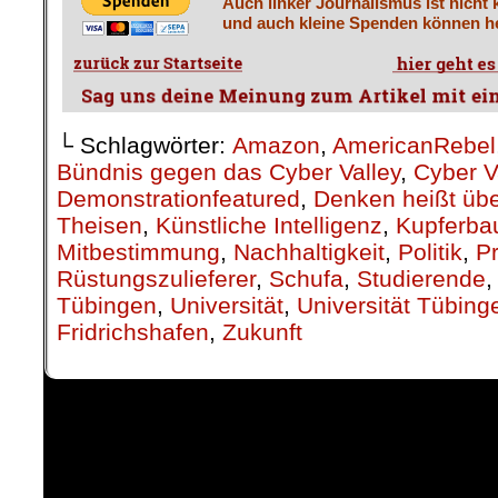
Auch linker Journalismus ist nicht 
und auch kleine Spenden können he
└ Schlagwörter:
Amazon
,
AmericanRebel
Bündnis gegen das Cyber Valley
,
Cyber V
Demonstrationfeatured
,
Denken heißt übe
Theisen
,
Künstliche Intelligenz
,
Kupferba
Mitbestimmung
,
Nachhaltigkeit
,
Politik
,
Pr
Rüstungszulieferer
,
Schufa
,
Studierende
Tübingen
,
Universität
,
Universität Tübing
Fridrichshafen
,
Zukunft