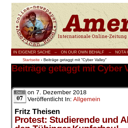
Internationale Onlinezeitung für Frieden
IN EIGENER SACHE
–
ON OUR OWN BEHALF –
NOTA
Startseite
›
Beiträge getaggt mit "Cyber Valley"
Beiträge getaggt mit Cyber V
1 Ergebnis.
on
7. Dezember 2018
Dez.
07
Veröffentlicht In:
Allgemein
Fritz Theisen
Protest: Studierende und A