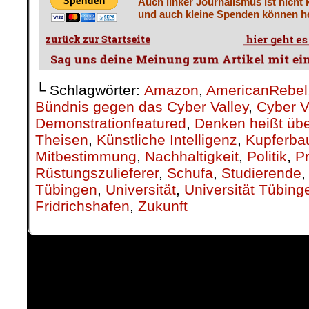
Auch linker Journalismus ist nicht 
und auch kleine Spenden können he
└ Schlagwörter:
Amazon
,
AmericanRebel
Bündnis gegen das Cyber Valley
,
Cyber V
Demonstrationfeatured
,
Denken heißt übe
Theisen
,
Künstliche Intelligenz
,
Kupferba
Mitbestimmung
,
Nachhaltigkeit
,
Politik
,
Pr
Rüstungszulieferer
,
Schufa
,
Studierende
Tübingen
,
Universität
,
Universität Tübing
Fridrichshafen
,
Zukunft