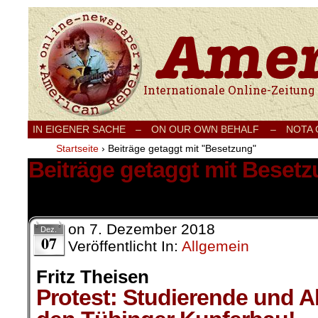
Internationale Onlinezeitung für Frieden
IN EIGENER SACHE
–
ON OUR OWN BEHALF –
NOTA
Startseite
›
Beiträge getaggt mit "Besetzung"
Beiträge getaggt mit Beset
1 Ergebnis.
on
7. Dezember 2018
Dez.
07
Veröffentlicht In:
Allgemein
Fritz Theisen
Protest: Studierende und A