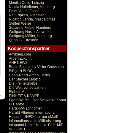
Monika Oette, Leipzig
Nicola Hofediener, Hamburg
Peter Vauel, Essen
Ralf Ripken, Altenstadt
Ricardo Lerida, Maspalomas
Steffen Weise
Susanne Fiebig, Hamburg
Wolfgang Huste, Ahrweiler
Wolfgang Müller, Hamburg
Quasi B., Dresden
Kooperationspartner
Antikrieg.com
Arbeit-Zukunft
ANF NEWS
Berlin Bulletin by Victor Grossman
BIP jetzt BLOG
Dean-Reed-Archiv-Berlin
Der Stachel Leipzig
Die Freiheitsliebe
Die Welt vor 50 Jahren
Einheit-ML
EINHEIT & KAMPF
t
Egers Worte – Der Schwarze Kanal
El Cantor
Hartz-IV-Nachrichten
Harald Pflueger international
Hosteni – INFO (nur per eMail)
Informationsstelle Militarisierung
Infoportal f. antif. Kult. u. Polit. M/P
INFO-WELT