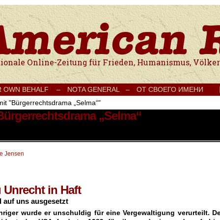
e Onlinezeitung für Frieden, Humanismus, Völkerverständigung und Kul
R OWN BEHALF –
NOTA GENERAL –
ОТ СВОЕГО ИМЕНИ
mit "Bürgerrechtsdrama „Selma“"
 Bürgerrechtsdrama „Selma“
te Jensen
 Unrecht in Haft
 auf uns ausgesetzt
hriger wurde er unschuldig für eine Vergewaltigung verurteilt. D