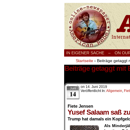
International
IN EIGENER SACHE
–
ON OU
Startseite
›
Beiträge getaggt 
Beiträge getaggt mit
1 Ergebnis.
on
14. Juni 2019
Juni
Veröffentlicht In:
Allgemein
,
Fie
14
Fiete Jensen
Yusef Salaam saß zu
Trump hat damals ein Kopfgeld
Als Minderjä