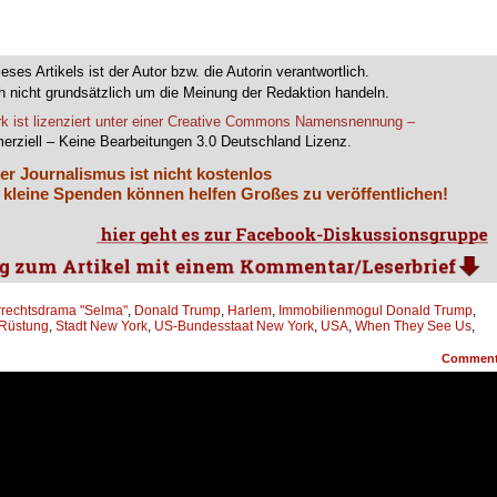
ieses Artikels ist der Autor bzw. die Autorin verantwortlich.
 nicht grundsätzlich um die Meinung der Redaktion handeln.
k ist lizenziert unter einer Creative Commons Namensnennung –
erziell – Keine Bearbeitungen 3.0 Deutschland Lizenz.
er Journalismus ist nicht kostenlos
 kleine Spenden können helfen Großes zu veröffentlichen!
rrechtsdrama "Selma"
,
Donald Trump
,
Harlem
,
Immobilienmogul Donald Trump
,
Rüstung
,
Stadt New York
,
US-Bundesstaat New York
,
USA
,
When They See Us
,
Commen