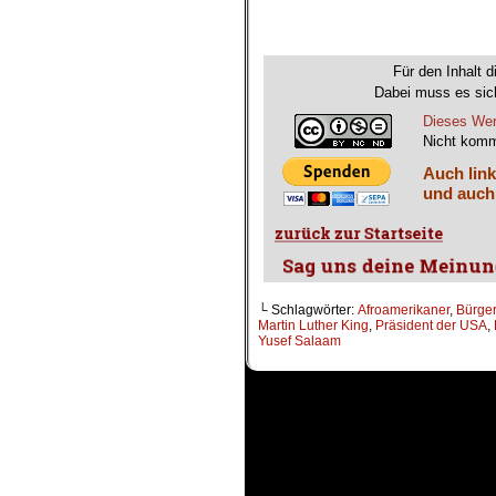
.
Für den Inhalt d
Dabei muss es sich
Dieses Wer
Nicht komm
Auch link
und auch
└ Schlagwörter:
Afroamerikaner
,
Bürge
Martin Luther King
,
Präsident der USA
,
Yusef Salaam