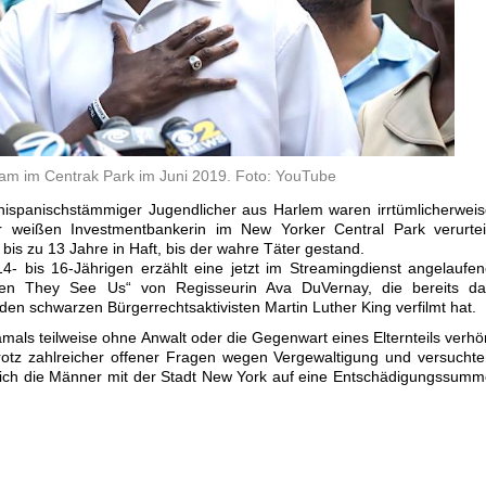
am im Centrak Park im Juni 2019. Foto: YouTube
 hispanischstämmiger Jugendlicher aus Harlem waren irrtümlicherwei
 weißen Investmentbankerin im New Yorker Central Park verurteil
bis zu 13 Jahre in Haft, bis der wahre Täter gestand.
- bis 16-Jährigen erzählt eine jetzt im Streamingdienst angelaufe
hen They See Us“ von Regisseurin Ava DuVernay, die bereits da
en schwarzen Bürgerrechtsaktivisten Martin Luther King verfilmt hat.
mals teilweise ohne Anwalt oder die Gegenwart eines Elternteils verhö
rotz zahlreicher offener Fragen wegen Vergewaltigung und versucht
 sich die Männer mit der Stadt New York auf eine Entschädigungssum
.