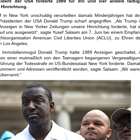
sident der USA forderte 1989 für ihn und vier andere farbig
 Hinrichtung.
f in New York unschuldig verurteilten damals Minderjährigen hat d
Präsidenten der USA Donald Trump scharf angegriffen. „Als Trump 
Anzeigen in New Yorker Zeitungen unsere Hinrichtung forderte, hat 
auf uns ausgesetzt“, sagte Yusef Salaam am 7. Juni bei einem Empfa
htsorganisation American Civil Liberties Union (ACLU), zu Ehren d
in Los Angeles.
 Immobilienmogul Donald Trump hatte 1989 Anzeigen geschaltet, i
en einer mutmaßlich von den Teenagern begangenen Vergewaltigun
nführung der Todesstrafe im US-Bundesstaat New York forderte. Dama
ummern und Adressen veröffentlicht worden, sagte Salaam. „Wir war
überrannt.“