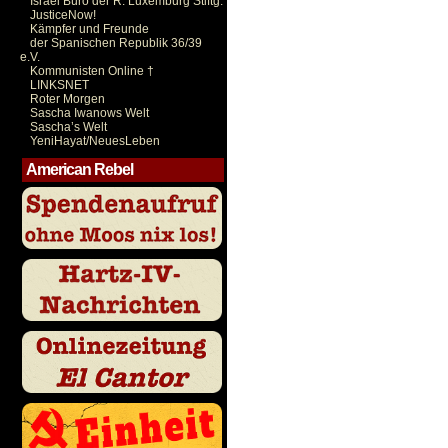
Israel Büro der R. Luxemburg Stiftg.
JusticeNow!
Kämpfer und Freunde
der Spanischen Republik 36/39
e.V.
Kommunisten Online †
LINKSNET
Roter Morgen
Sascha Iwanows Welt
Sascha’s Welt
YeniHayat/NeuesLeben
American Rebel