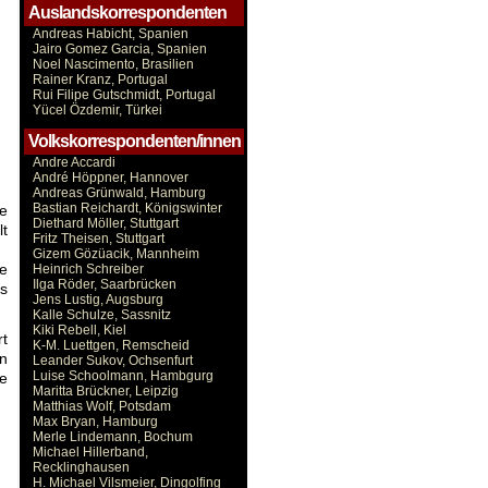
Auslandskorrespondenten
Andreas Habicht, Spanien
Jairo Gomez Garcia, Spanien
Noel Nascimento, Brasilien
Rainer Kranz, Portugal
Rui Filipe Gutschmidt, Portugal
Yücel Özdemir, Türkei
Volkskorrespondenten/innen
Andre Accardi
André Höppner, Hannover
Andreas Grünwald, Hamburg
Bastian Reichardt, Königswinter
se
Diethard Möller, Stuttgart
t
Fritz Theisen, Stuttgart
Gizem Gözüacik, Mannheim
ne
Heinrich Schreiber
Ilga Röder, Saarbrücken
s
Jens Lustig, Augsburg
Kalle Schulze, Sassnitz
Kiki Rebell, Kiel
rt
K-M. Luettgen, Remscheid
en
Leander Sukov, Ochsenfurt
Luise Schoolmann, Hambgurg
me
Maritta Brückner, Leipzig
Matthias Wolf, Potsdam
Max Bryan, Hamburg
Merle Lindemann, Bochum
Michael Hillerband,
Recklinghausen
H. Michael Vilsmeier, Dingolfing