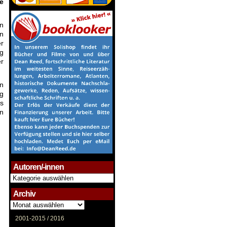
e
en
in
er
ng
er
n
g
ls
en
Autoren/-innen
Autoren/-
innen
Archiv
Archiv
2001-2015 /
2016