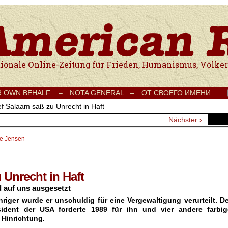
e Onlinezeitung für Frieden, Humanismus, Völkerverständigung und Kul
R OWN BEHALF –
NOTA GENERAL –
ОТ СВОЕГО ИМЕНИ
f Salaam saß zu Unrecht in Haft
Nächster ›
te Jensen
 Unrecht in Haft
 auf uns ausgesetzt
hriger wurde er unschuldig für eine Vergewaltigung verurteilt. D
sident der USA forderte 1989 für ihn und vier andere farbig
 Hinrichtung.