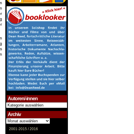
en
in
er
ng
er
n
g
ls
en
Autoren/-innen
Autoren/-
innen
Archiv
Archiv
2001-2015 /
2016