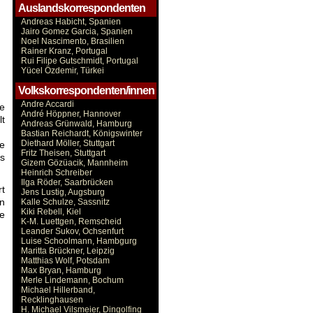
Auslandskorrespondenten
Andreas Habicht, Spanien
Jairo Gomez Garcia, Spanien
Noel Nascimento, Brasilien
Rainer Kranz, Portugal
Rui Filipe Gutschmidt, Portugal
Yücel Özdemir, Türkei
Volkskorrespondenten/innen
Andre Accardi
se
André Höppner, Hannover
t
Andreas Grünwald, Hamburg
Bastian Reichardt, Königswinter
Diethard Möller, Stuttgart
ne
Fritz Theisen, Stuttgart
s
Gizem Gözüacik, Mannheim
Heinrich Schreiber
Ilga Röder, Saarbrücken
rt
Jens Lustig, Augsburg
en
Kalle Schulze, Sassnitz
Kiki Rebell, Kiel
me
K-M. Luettgen, Remscheid
Leander Sukov, Ochsenfurt
Luise Schoolmann, Hambgurg
Maritta Brückner, Leipzig
Matthias Wolf, Potsdam
Max Bryan, Hamburg
Merle Lindemann, Bochum
Michael Hillerband,
Recklinghausen
H. Michael Vilsmeier, Dingolfing