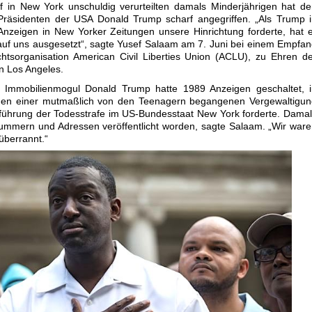
f in New York unschuldig verurteilten damals Minderjährigen hat d
Präsidenten der USA Donald Trump scharf angegriffen. „Als Trump 
Anzeigen in New Yorker Zeitungen unsere Hinrichtung forderte, hat 
auf uns ausgesetzt“, sagte Yusef Salaam am 7. Juni bei einem Empfa
htsorganisation American Civil Liberties Union (ACLU), zu Ehren d
in Los Angeles.
 Immobilienmogul Donald Trump hatte 1989 Anzeigen geschaltet, i
en einer mutmaßlich von den Teenagern begangenen Vergewaltigun
nführung der Todesstrafe im US-Bundesstaat New York forderte. Dama
ummern und Adressen veröffentlicht worden, sagte Salaam. „Wir war
überrannt.“