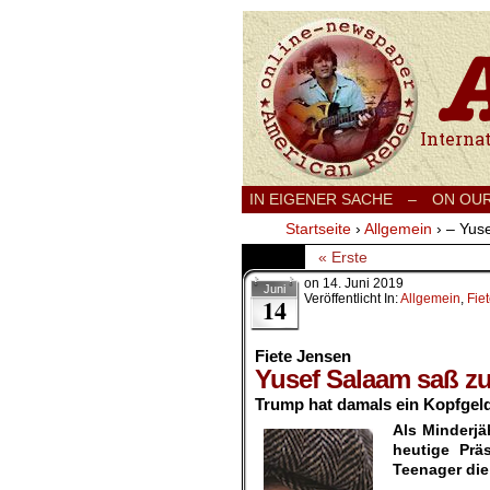
International
IN EIGENER SACHE
–
ON OU
Startseite
›
Allgemein
›
– Yuse
« Erste
on
14. Juni 2019
Juni
Veröffentlicht In:
Allgemein
,
Fie
14
Fiete Jensen
Yusef Salaam saß zu
Trump hat damals ein Kopfgeld
Als Minderjä
heutige Prä
Teenager die