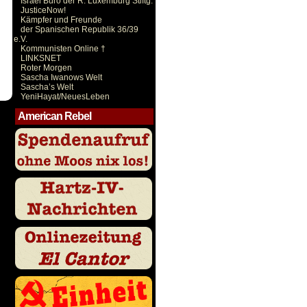
Israel Büro der R. Luxemburg Stiftg.
JusticeNow!
Kämpfer und Freunde
der Spanischen Republik 36/39
e.V.
Kommunisten Online †
LINKSNET
Roter Morgen
Sascha Iwanows Welt
Sascha’s Welt
YeniHayat/NeuesLeben
American Rebel