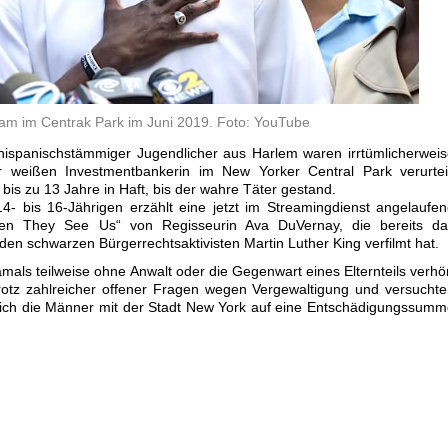
am im Centrak Park im Juni 2019. Foto: YouTube
 hispanischstämmiger Jugendlicher aus Harlem waren irrtümlicherwei
 weißen Investmentbankerin im New Yorker Central Park verurteil
bis zu 13 Jahre in Haft, bis der wahre Täter gestand.
- bis 16-Jährigen erzählt eine jetzt im Streamingdienst angelaufe
hen They See Us“ von Regisseurin Ava DuVernay, die bereits da
en schwarzen Bürgerrechtsaktivisten Martin Luther King verfilmt hat.
mals teilweise ohne Anwalt oder die Gegenwart eines Elternteils verhö
rotz zahlreicher offener Fragen wegen Vergewaltigung und versucht
 sich die Männer mit der Stadt New York auf eine Entschädigungssum
.