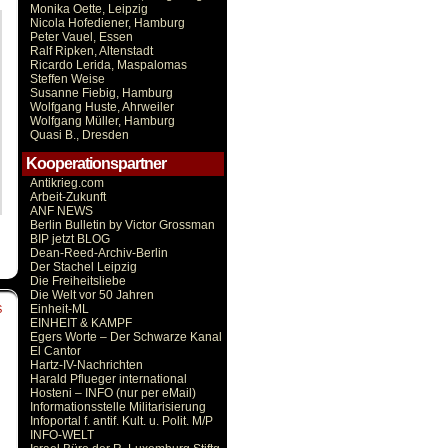
Monika Oette, Leipzig
Nicola Hofediener, Hamburg
Peter Vauel, Essen
Ralf Ripken, Altenstadt
Ricardo Lerida, Maspalomas
Steffen Weise
Susanne Fiebig, Hamburg
Wolfgang Huste, Ahrweiler
Wolfgang Müller, Hamburg
Quasi B., Dresden
Kooperationspartner
Antikrieg.com
Arbeit-Zukunft
ANF NEWS
Berlin Bulletin by Victor Grossman
BIP jetzt BLOG
Dean-Reed-Archiv-Berlin
Der Stachel Leipzig
Die Freiheitsliebe
Die Welt vor 50 Jahren
Einheit-ML
S
EINHEIT & KAMPF
Egers Worte – Der Schwarze Kanal
El Cantor
Hartz-IV-Nachrichten
Harald Pflueger international
Hosteni – INFO (nur per eMail)
Informationsstelle Militarisierung
Infoportal f. antif. Kult. u. Polit. M/P
INFO-WELT