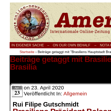
Internationale Onlinezeitung für Frieden
IN EIGENER SACHE
–
ON OUR OWN BEHALF –
NOTA
Startseite
›
Beiträge getaggt mit "Brasiliens Hauptstadt Bras
Beiträge getaggt mit Brasil
Brasilia
1 Ergebnis.
on
23. April 2020
Apr.
23
Veröffentlicht In:
Allgemein
Rui Filipe Gutschmidt