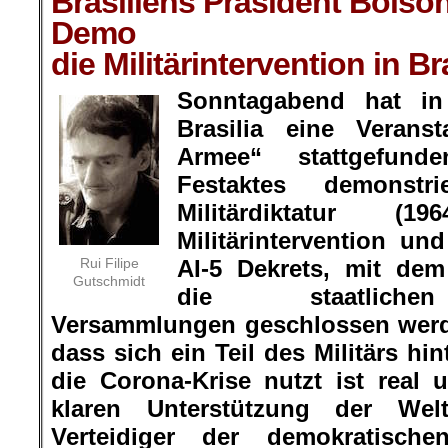
Brasiliens Präsident Bolson
Demo
die Militärintervention in Br
Sonntagabend hat in 
Brasilia eine Veran
Armee“ stattgefu
Festaktes demonstr
Militärdiktatur (
Militärintervention un
Rui Filipe
AI-5 Dekrets, mit de
Gutschmidt
die staatliche
Versammlungen geschlossen werd
dass sich ein Teil des Militärs hi
die Corona-Krise nutzt ist real
klaren Unterstützung der Welt
Verteidiger der demokratische