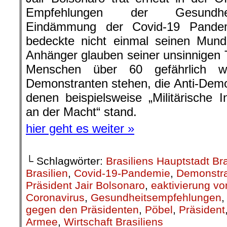
Empfehlungen der Gesundheit
Eindämmung der Covid-19 Pandem
bedeckte nicht einmal seinen Mun
Anhänger glauben seiner unsinnigen 
Menschen über 60 gefährlich w
Demonstranten stehen, die Anti-Demok
denen beispielsweise „Militärische I
an der Macht“ stand.
hier geht es weiter »
└ Schlagwörter:
Brasiliens Hauptstadt Bra
Brasilien
,
Covid-19-Pandemie
,
Demonstr
Präsident Jair Bolsonaro
,
eaktivierung vo
Coronavirus
,
Gesundheitsempfehlungen
gegen den Präsidenten
,
Pöbel
,
Präsident
Armee
,
Wirtschaft Brasiliens