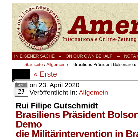
Internationale Onlinezeitung für Frieden
IN EIGENER SACHE
–
ON OUR OWN BEHALF –
NOTA
Startseite
›
Allgemein
›
– Brasiliens Präsident Bolsonaro un
« Erste
on
23. April 2020
Apr.
23
Veröffentlicht In:
Allgemein
Rui Filipe Gutschmidt
Brasiliens Präsident Bolson
Demo
die Militärintervention in Br