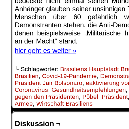
bedeckte nicht einmal seinen Mun
Anhänger glauben seiner unsinnigen 
Menschen über 60 gefährlich w
Demonstranten stehen, die Anti-Demok
denen beispielsweise „Militärische I
an der Macht“ stand.
hier geht es weiter »
└ Schlagwörter:
Brasiliens Hauptstadt Bra
Brasilien
,
Covid-19-Pandemie
,
Demonstr
Präsident Jair Bolsonaro
,
eaktivierung vo
Coronavirus
,
Gesundheitsempfehlungen
gegen den Präsidenten
,
Pöbel
,
Präsident
Armee
,
Wirtschaft Brasiliens
Diskussion ¬