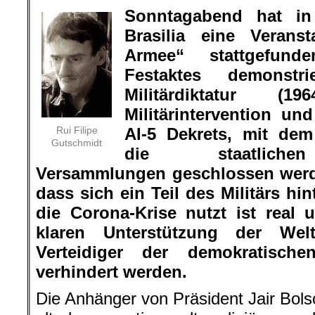
Sonntagabend hat in 
Brasilia eine Veran
Armee“ stattgefu
Festaktes demonstr
Militärdiktatur (
Militärintervention un
Rui Filipe
AI-5 Dekrets, mit de
Gutschmidt
die staatliche
Versammlungen geschlossen werd
dass sich ein Teil des Militärs hi
die Corona-Krise nutzt ist real
klaren Unterstützung der Welt
Verteidiger der demokratische
verhindert werden.
Die Anhänger von Präsident Jair Bo