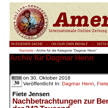
Internationale Onlinezeitung für Frieden
IN EIGENER SACHE
–
ON OUR OWN BEHALF –
NOTA
Startseite
›
Archiv für die Kategorie "Dagmar Henn"
Archiv für Dagmar Henn
4 Ergebnisse.
on
30. Oktober 2018
Okt.
30
Veröffentlicht In:
Dagmar Henn
,
Fiet
Fiete Jensen
Nachbetrachtungen zur Berl