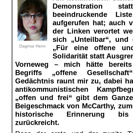
Demonstration s
beeindruckende List
aufgerufen hat; auch vi
der Linken verortet w
sich „Unteilbar“, und
Dagmar Henn
„Für eine offene und
Solidarität statt Ausgr
Vorneweg – mich hätte bereit
Begriffs „offene Gesellschaft
Gedächtnis raunt mir zu, dabei h
antikommunistischen Kampfbegr
„offen und frei“ gibt dem Ganz
Beigeschmack von McCarthy, zumi
historische Erinnerung bi
zurückreicht.