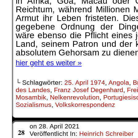
in Afrika, Goa, Macau oder 
Reichtum, während Millionen 
Armut ihr Leben fristeten. Di
gegebene Ordnung der Dinge
wäre ebenso die Pflicht eines
Land, seinem Patron und der k
absolutem Gehorsam zu dienen
hier geht es weiter »
└ Schlagwörter:
25. April 1974
,
Angola
,
B
des Landes
,
Franz Josef Degenhard
,
Frei
Mosambik
,
Nelkenrevolution
,
Portugiesis
Sozialismus
,
Volkskorrespondenz
on
28. April 2021
Apr.
28
Veröffentlicht In:
Heinrich Schreiber