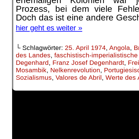
ehemaligen Kolonien war j
Prozess, bei dem viele Fehl
Doch das ist eine andere Gesch
hier geht es weiter »
└ Schlagwörter:
25. April 1974
,
Angola
,
B
des Landes
,
faschistisch-imperialistische
Degenhard
,
Franz Josef Degenhardt
,
Frei
Mosambik
,
Nelkenrevolution
,
Portugiesis
Sozialismus
,
Valores de Abril
,
Werte des A