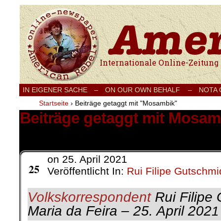
Internationale Onlinezeitung für Frieden
IN EIGENER SACHE
–
ON OUR OWN BEHALF –
NOTA
Startseite
›
Beiträge getaggt mit "Mosambik"
Beiträge getaggt mit Mosam
2 Ergebnisse.
on
25. April 2021
Apr.
25
Veröffentlicht In:
Rui Filipe Gutschmi
Volkskorrespondent
Rui Filipe 
Maria da Feira – 25. April 202
1