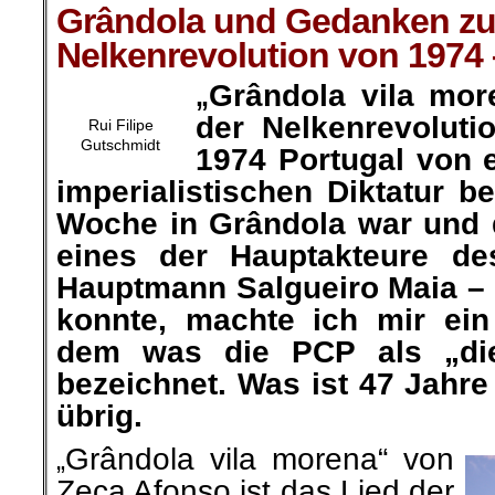
Grândola und Gedanken zu
Nelkenrevolution von 1974 –
Grândola vila mor
„
der Nelkenrevoluti
Rui Filipe
Gutschmidt
1974 Portugal von e
imperialistischen Diktatur bef
Woche in Grândola war und 
eines der Hauptakteure des
Hauptmann Salgueiro Maia –
konnte, machte ich mir ei
dem was die PCP als „die
bezeichnet. Was ist 47 Jahr
übrig.
Grândola vila morena“ von
„
Zeca Afonso ist das Lied der