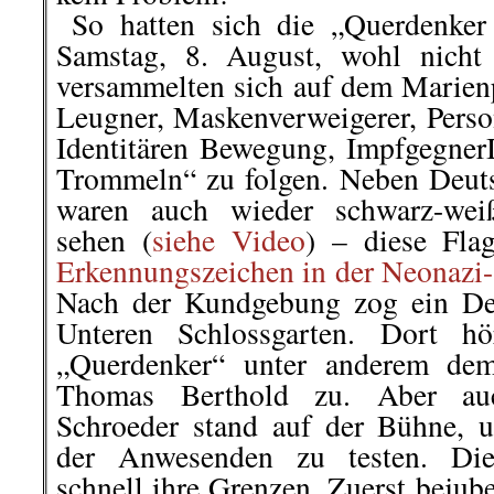
..
So hatten sich die „Querdenker
Samstag, 8. August, wohl nicht 
versammelten sich auf dem Marien
Leugner, Maskenverweigerer, Pers
Identitären Bewegung, Impfgegne
Trommeln“ zu folgen. Neben Deut
waren auch wieder schwarz-weiß
sehen (
siehe Video
) – diese Fla
Erkennungszeichen in der Neonazi
Nach der Kundgebung zog ein De
Unteren Schlossgarten. Dort h
„Querdenker“ unter anderem dem
Thomas Berthold zu. Aber auch
Schroeder stand auf der Bühne, 
der Anwesenden zu testen. Dies
schnell ihre Grenzen. Zuerst bejube