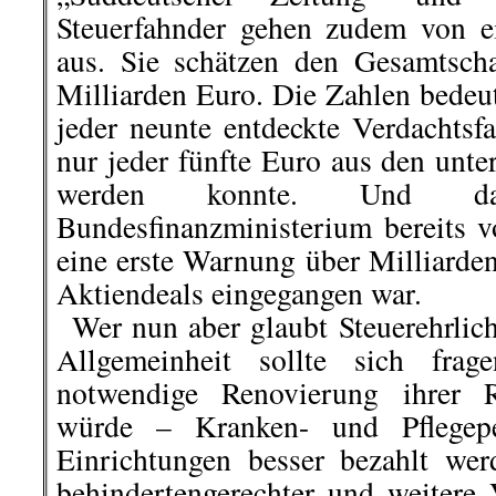
Steuerfahnder gehen zudem von e
aus. Sie schätzen den Gesamtsch
Milliarden Euro.
D
ie Zahlen bedeut
jeder neunte entdeckte Verdachtsfa
nur jeder fünfte Euro aus den unte
werden konnte. Und d
Bundesfinanzministerium bereits v
eine erste Warnung über Milliard
Aktiendeals eingegangen war.
..
Wer nun aber glaubt Steuerehrlich
Allgemeinheit sollte sich fra
notwendige Renovierung ihrer R
würde
– Kranken- und Pflegeper
Einrichtungen
besser bezahlt wer
behindertengerechter und weitere