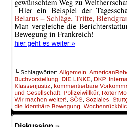
gewünschtem Weg zu Weltherrschaf
..
Hier ein Beispiel der Tagessch
Belarus – Schläge, Tritte, Blendgra
Man vergleiche die Berichterstatt
Bewegung in Frankreich!
.
hier geht es weiter »
.
└ Schlagwörter:
Allgemein
,
AmericanReb
Buchvorstellung
,
DIE LINKE
,
DKP
,
Interna
Klassenjustiz
,
kommentierbare Vorkomm
und Gesellschaft
,
Polizeiwillkür
,
Roter Mo
Wir machen weiter!
,
SÖS
,
Soziales
,
Stutt
die Identitäre Bewegung
,
Wochenrückbli
Diskussion ¬