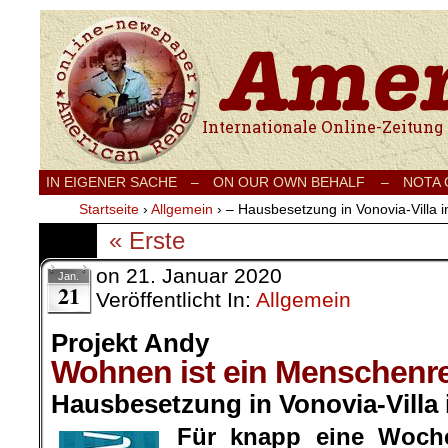
Internationale Onlinezeitung für Frieden
IN EIGENER SACHE
–
ON OUR OWN BEHALF –
NOTA
Startseite
›
Allgemein
›
– Hausbesetzung in Vonovia-Villa in 
« Erste
on
21. Januar 2020
Jan.
21
Veröffentlicht In:
Allgemein
Projekt Andy
Wohnen ist ein Menschenr
Hausbesetzung in Vonovia-Villa i
Für knapp eine Woche