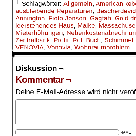
└ Schlagwörter:
Allgemein
,
AmericanReb
ausbleibende Reparaturen
,
Bescherdevi
Annington
,
Fiete Jensen
,
Gagfah
,
Geld d
leerstehendes Haus
,
Maike
,
Massachusett
Mieterhöhungen
,
Nebenkostenabrechnu
Zentralbank
,
Profit
,
Rolf Buch
,
Schimmel
VENOVIA
,
Vonovia
,
Wohnraumproblem
Diskussion ¬
Kommentar ¬
Deine E-Mail-Adresse wird nicht veröff
NAME