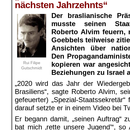
nächsten Jahrzehnts“
Der braslianische Prä
musste seinen Staat
Roberto Alvim feuern,
Goebbels teilweise ziti
Ansichten über nation
Den Propagandaministe
Rui Filipe
kopieren war angesich
Gutschmidt
Beziehungen zu Israel a
„2020 wird das Jahr der Wiedergeb
Brasiliens“, sagte Roberto Alvim, se
gefeuerter) „Spezial-Staatssekretär“ 
darauf setzte er in einem Video bei Tw
Er begann damit, „seinen Auftrag“ zu
bat mich ‚rette unsere Jugend’“, so 