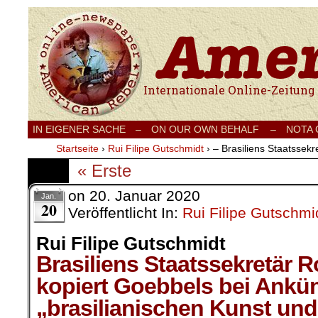
Internationale Onlinezeitung für Frieden
IN EIGENER SACHE
–
ON OUR OWN BEHALF –
NOTA
Startseite
›
Rui Filipe Gutschmidt
›
– Brasiliens Staatssekr
« Erste
on
20. Januar 2020
Jan.
20
Veröffentlicht In:
Rui Filipe Gutschmi
Rui Filipe Gutschmidt
Brasiliens Staatssekretär 
kopiert Goebbels bei Ankü
„brasilianischen Kunst und