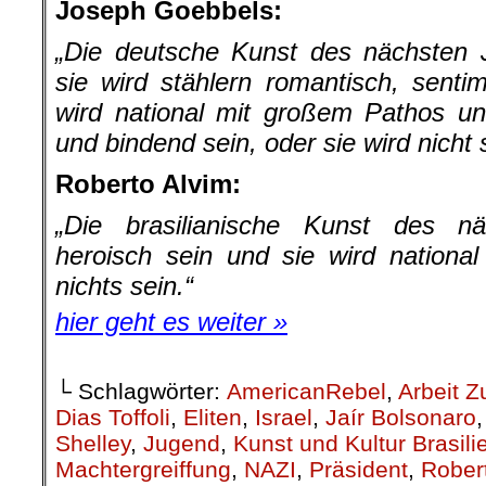
Joseph Goebbels:
„Die deutsche Kunst des nächsten J
sie wird stählern romantisch, sentime
wird national mit großem Pathos und 
und bindend sein, oder sie wird nicht 
Roberto Alvim:
„Die brasilianische Kunst des n
heroisch sein und sie wird nationa
nichts sein.“
hier geht es weiter »
└ Schlagwörter:
AmericanRebel
,
Arbeit Z
Dias Toffoli
,
Eliten
,
Israel
,
Jaír Bolsonaro
Shelley
,
Jugend
,
Kunst und Kultur Brasili
Machtergreiffung
,
NAZI
,
Präsident
,
Rober