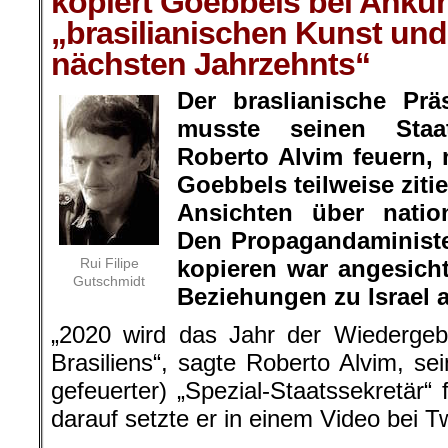
kopiert Goebbels bei Ankü
„brasilianischen Kunst und
nächsten Jahrzehnts“
Der braslianische Prä
musste seinen Staat
Roberto Alvim feuern,
Goebbels teilweise ziti
Ansichten über nation
Den Propagandaministe
Rui Filipe
kopieren war angesich
Gutschmidt
Beziehungen zu Israel a
„2020 wird das Jahr der Wiedergeb
Brasiliens“, sagte Roberto Alvim, se
gefeuerter) „Spezial-Staatssekretär“ 
darauf setzte er in einem Video bei Tw