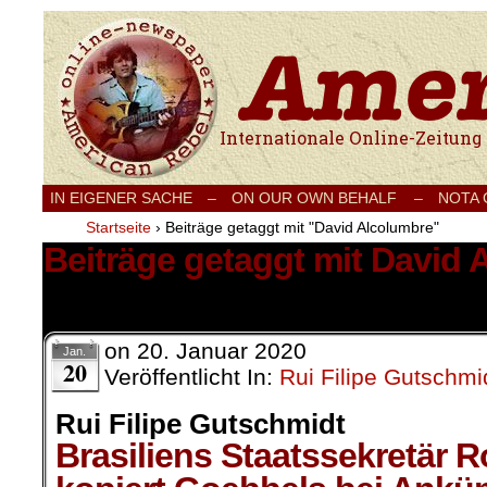
Internationale Onlinezeitung für Frieden
IN EIGENER SACHE
–
ON OUR OWN BEHALF –
NOTA
Startseite
›
Beiträge getaggt mit "David Alcolumbre"
Beiträge getaggt mit David 
1 Ergebnis.
on
20. Januar 2020
Jan.
20
Veröffentlicht In:
Rui Filipe Gutschmi
Rui Filipe Gutschmidt
Brasiliens Staatssekretär 