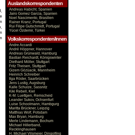
Auslandskorrespondenten
Andreas Habicht, Spanien
d,
Jairo Gomez Garcia, Spanien
le
Noel Nascimento, Brasilien
m
Rainer Kranz, Portugal
Rui Filipe Gutschmidt, Portugal
n,
Yücel Özdemir, Türkei
em
em
Volkskorrespondenten/innen
Andre Accardi
André Höppner, Hannover
Andreas Grünwald, Hamburg
Bastian Reichardt, Königswinter
Diethard Möller, Stuttgart
Fritz Theisen, Stuttgart
Gizem Gözüacik, Mannheim
Heinrich Schreiber
Ilga Röder, Saarbrücken
Jens Lustig, Augsburg
Kalle Schulze, Sassnitz
Kiki Rebell, Kiel
K-M. Luettgen, Remscheid
Leander Sukov, Ochsenfurt
Luise Schoolmann, Hambgurg
Maritta Brückner, Leipzig
Matthias Wolf, Potsdam
Max Bryan, Hamburg
Merle Lindemann, Bochum
Michael Hillerband,
Recklinghausen
H. Michael Vilsmeier, Dingolfing