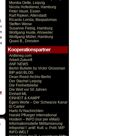
Monika Oette, Leipzig
Nicola Hofediener, Hamburg
Peter Vauel, Essen
Ralf Ripken, Altenstadt
Ricardo Lerida, Maspalomas
t.
Steffen Weise
er
Susanne Fiebig, Hamburg
en
Wolfgang Huste, Ahrweiler
e
Wolfgang Müller, Hamburg
Quasi B., Dresden
u
Kooperationspartner
Antikrieg.com
Arbeit-Zukunft
ANF NEWS
Berlin Bulletin by Victor Grossman
BIP jetzt BLOG
Dean-Reed-Archiv-Berlin
Der Stachel Leipzig
Die Freiheitsliebe
Die Welt vor 50 Jahren
Einheit-ML
EINHEIT & KAMPF
Egers Worte – Der Schwarze Kanal
El Cantor
Hartz-IV-Nachrichten
Harald Pflueger international
Hosteni – INFO (nur per eMail)
Informationsstelle Militarisierung
S
Infoportal f. antif. Kult. u. Polit. M/P
INFO-WELT