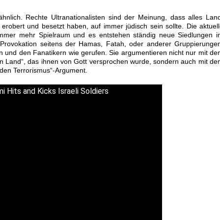
 ähnlich. Rechte Ultranationalisten sind der Meinung, dass alles Lan
erobert und besetzt haben, auf immer jüdisch sein sollte. Die aktuel
immer mehr Spielraum und es entstehen ständig neue Siedlungen i
 Provokation seitens der Hamas, Fatah, oder anderer Gruppierunge
 und den Fanatikern wie gerufen. Sie argumentieren nicht nur mit d
en Land“, das ihnen von Gott versprochen wurde, sondern auch mit d
 den Terrorismus“-Argument.
 Hits and Kicks Israeli Soldiers