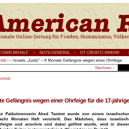
e Onlinezeitung für Frieden, Humanismus, Völkerverständigung und Kul
R OWN BEHALF –
NOTA GENERAL –
ОТ СВОЕГО ИМЕНИ
midt
›
– Israels „Justiz“ – 8 Monate Gefängnis wegen einer Ohrfeige
Nächster ›
schmidt
ate Gefängnis wegen einer Ohrfeige für die 17-jährig
ige Palästinenserin Ahed Tamimi wurde von einem israelische
acht Monaten Haft verurteilt. Das Mädchen, dass israelisch
rfeigte und anschrie und dabei gefilmt wurde, wird in diese