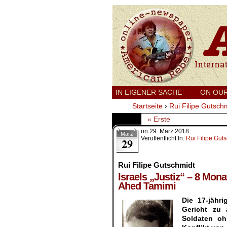
International
IN EIGENER SACHE
–
ON OU
Startseite
›
Rui Filipe Gutsch
« Erste
on
29. März 2018
März
Veröffentlicht In:
Rui Filipe Gut
29
Rui Filipe Gutschmidt
Israels „Justiz“ – 8 Mon
Ahed Tamimi
Die 17-jähr
Gericht zu 
Soldaten oh