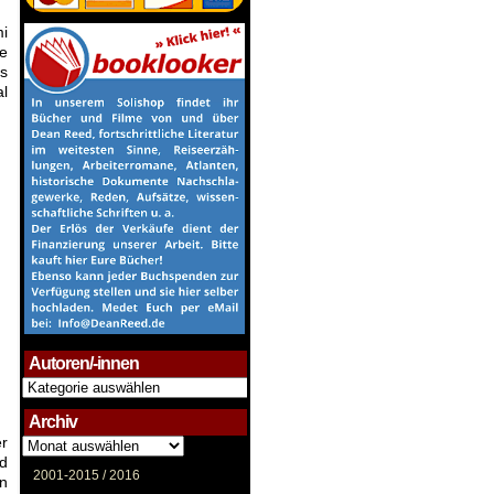
i
ie
os
al
Autoren/-innen
Autoren/-
innen
Archiv
er
Archiv
nd
2001-2015 /
2016
en