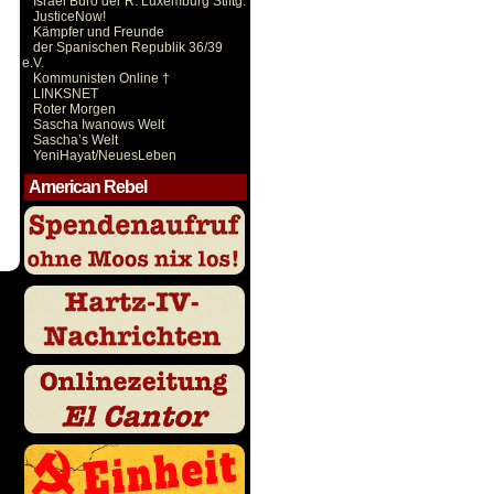
Israel Büro der R. Luxemburg Stiftg.
JusticeNow!
Kämpfer und Freunde
der Spanischen Republik 36/39
e.V.
Kommunisten Online †
LINKSNET
Roter Morgen
Sascha Iwanows Welt
Sascha’s Welt
YeniHayat/NeuesLeben
American Rebel