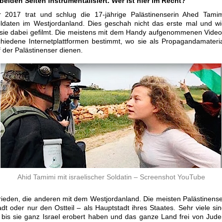
beiden Seiten instrumentalisiert. Wer ist hier im Recht?
2017 trat und schlug die 17-jährige Palästinenserin Ahed Tamim
oldaten im Westjordanland. Dies geschah nicht das erste mal und w
sie dabei gefilmt. Die meistens mit dem Handy aufgenommenen Vide
chiedene Internetplattformen bestimmt, wo sie als Propagandamateri
 der Palästinenser dienen.
Ahid Tamimi mit israelischer Soldatin – Screenshot YouTube
rieden, die anderen mit dem Westjordanland. Die meisten Palästinens
t oder nur den Ostteil – als Hauptstadt ihres Staates. Sehr viele si
 bis sie ganz Israel erobert haben und das ganze Land frei von Jud