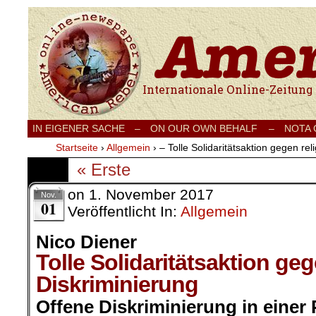
Internationale Onlinezeitung für Frieden
IN EIGENER SACHE
–
ON OUR OWN BEHALF –
NOTA
Startseite
›
Allgemein
›
– Tolle Solidaritätsaktion gegen rel
« Erste
on
1. November 2017
Nov.
01
Veröffentlicht In:
Allgemein
Nico Diener
Tolle Solidaritätsaktion geg
Diskriminierung
Offene Diskriminierung in einer 