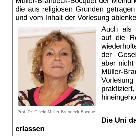
Müller-Brandeck-Bocquet der Meinung
die aus religiösen Gründen getragen
und vom Inhalt der Vorlesung ablenke
Auch als 
auf die Re
wiederholt
der Gesel
aber nicht
Müller-Bra
Vorlesung
praktiziert
hineingehö
Prof. Dr. Gisela Müller-Brandeck-Bocquet
Die Uni d
erlassen