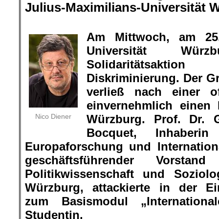
Julius-Maximilians-Universität
W
.
Am Mittwoch, am 25
Universität Wür
Solidaritätsakti
Diskriminierung. Der G
verließ nach einer o
einvernehmlich einen 
Nico Diener
Würzburg. Prof. Dr. G
Bocquet, Inhaberi
Europaforschung und Internatio
geschäftsführender Vorstan
Politikwissenschaft und Soziolo
Würzburg, attackierte in der Ei
zum Basismodul „Internationa
Studentin.