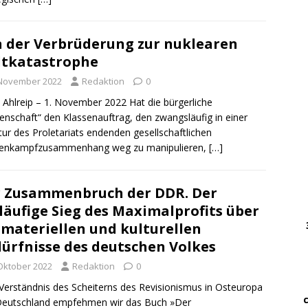
DWz
 der Verbrüderung zur nuklearen
……
tkatastrophe
…..
 November 2022
Redaktion
0
DWz
 Ahlreip – 1. November 2022 Hat die bürgerliche
……
enschaft“ den Klassenauftrag, den zwangsläufig in einer
tur des Proletariats endenden gesellschaftlichen
senkampfzusammenhang weg zu manipulieren,
[…]
…
… 
 Zusammenbruch der DDR. Der
läufige Sieg des Maximalprofits über
………
….
 materiellen und kulturellen
………
ürfnisse des deutschen Volkes
 Oktober 2022
Redaktion
0
.
…….
erständnis des Scheiterns des Revisionismus in Osteuropa
…. ..
Deutschland empfehmen wir das Buch »Der