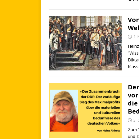
Von
Wel
1.
Heinz
“Wiss
Dikta
Klas
Der
vor
die
Bed
3.
Zum V
und 