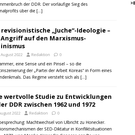
…..
>
menbruch der DDR. Der vorläufige Sieg des
alprofits über die
[…]
45
.
 revisionistische „Juche“-Ideologie –
 Angriff auf den Marxismus-
inismus
…………
… .
. August 2022
Redaktion
0
ammer, eine Sense und ein Pinsel – so die
.
tinszenierung der „Partei der Arbeit Koreas“ in Form eines
.
DW
ndenkmals. Das Regime versteht sich als
[…]
.
o
.
e wertvolle Studie zu Entwicklungen
.
DWz
der DDR zwischen 1962 und 1972
.
 August 2022
Redaktion
0
.
esprechung: Machtwechsel von Ulbricht zu Honecker.
DWz
ionsmechanismen der SED-Diktatur in Konfliktsituationen
.
on