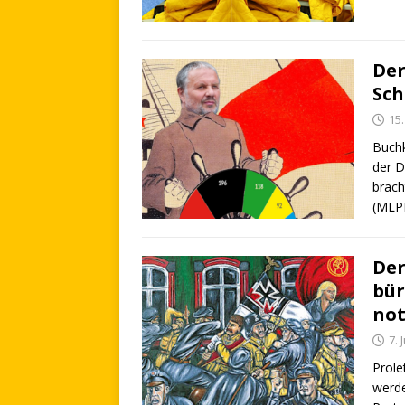
Der
Sch
15.
Buchk
der 
brach
(MLP
Der
bür
not
7. 
Prole
werde