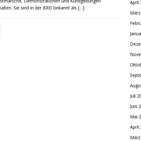
estmärsche, Demonstrationen und Kundgebungen
April
alten. Sie sind in der BRD bekannt als
[…]
März
Febr
Janua
Deze
Nove
Okto
Sept
Augu
Juli 
Juni 
Mai 
April
März