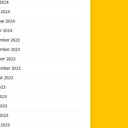
 2024
 2024
uar 2024
r 2024
mber 2023
mber 2023
ber 2023
ember 2023
st 2023
2023
2023
2023
 2023
 2023