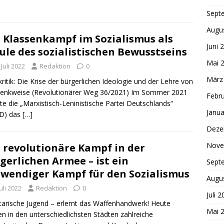
Sept
Augu
 Klassenkampf im Sozialismus als
Juni 
ule des sozialistischen Bewusstseins
Mai 
 Juli 2022
Redaktion
0
März
ritik: Die Krise der bürgerlichen Ideologie und der Lehre von
Denkweise (Revolutionärer Weg 36/2021) Im Sommer 2021
Febr
te die „Marxistisch-Leninistische Partei Deutschlands“
Janua
D) das
[…]
Deze
Nove
 revolutionäre Kampf in der
gerlichen Armee – ist ein
Sept
wendiger Kampf für den Sozialismus
Augu
Juli 2022
Redaktion
0
Juli 
tarische Jugend – erlernt das Waffenhandwerk! Heute
Mai 
n in den unterschiedlichsten Städten zahlreiche