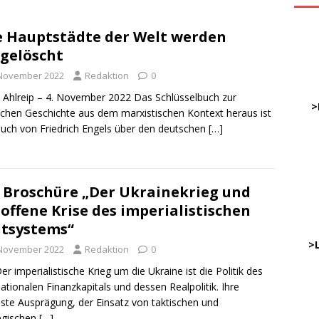
e Hauptstädte der Welt werden
ve
gelöscht
 November 2022
Redaktion
0
DWz
 Ahlreip – 4. November 2022 Das Schlüsselbuch zur
……
>
chen Geschichte aus dem marxistischen Kontext heraus ist
uch von Friedrich Engels über den deutschen
[…]
…
……
……
 Broschüre „Der Ukrainekrieg und
 offene Krise des imperialistischen
tsystems“
………
…..
>
 November 2022
Redaktion
0
er imperialistische Krieg um die Ukraine ist die Politik des
nationalen Finanzkapitals und dessen Realpolitik. Ihre
DWz
lste Ausprägung, der Einsatz von taktischen und
…..
egischen
[…]