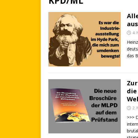
KPD/ML
All
aus
4.
Heinz
deuts
das B
Zur
die
Wel
2.
>>> D
inter
bruta
strat