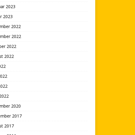
uar 2023
r 2023
mber 2022
mber 2022
ber 2022
st 2022
2022
2022
2022
 2022
mber 2020
ember 2017
st 2017