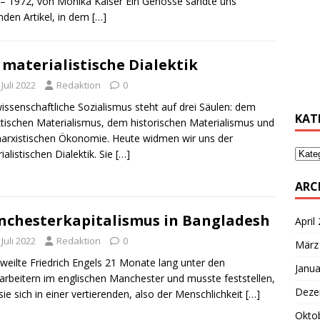
– 1972, von Monika Kaiser Ein Genosse sandte uns
nden Artikel, in dem
[…]
………
 materialistische Dialektik
 Juli 2022
Redaktion
0
………
issenschaftliche Sozialismus steht auf drei Säulen: dem
KAT
ktischen Materialismus, dem historischen Materialismus und
arxistischen Ökonomie. Heute widmen wir uns der
ialistischen Dialektik. Sie
[…]
ARC
chesterkapitalismus in Bangladesh
April
 Juli 2022
Redaktion
0
März
weilte Friedrich Engels 21 Monate lang unter den
Janua
larbeitern im englischen Manchester und musste feststellen,
Deze
sie sich in einer vertierenden, also der Menschlichkeit
[…]
Okto