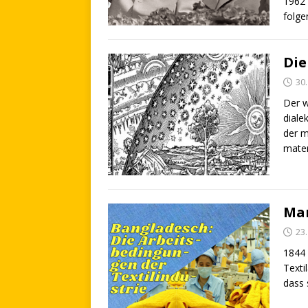
1962 
folge
Die
30.
Der w
diale
der m
mater
Man
23.
1844 
Texti
dass 