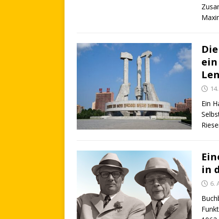
Zusam
Maxim
Die
ein
Len
14
Ein H
Selbs
Riese
Ein
in 
6.
Buchb
Funkt