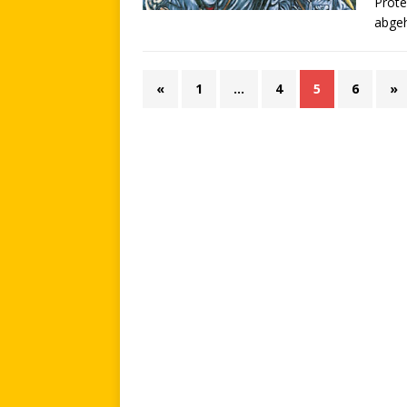
Prot
abgeh
«
1
…
4
5
6
»