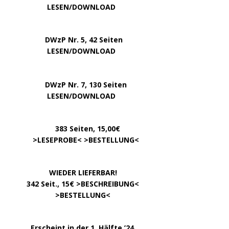
….. … …
LESEN/DOWNLOAD
DWzP Nr. 5, 42 Seiten
…………..
LESEN/DOWNLOAD
…..
DWzP Nr. 7, 130 Seiten
………….
LESEN/DOWNLOAD
…………
383 Seiten, 15,00€
… .
>
LESEPROBE
< >
BESTELLUNG
<
……………….
WIEDER LIEFERBAR!
….
342 Seit., 15€ >
BESCHREIBUNG
<
………………….
>
BESTELLUNG
<
.
……..
Erscheint in der 1. Hälfte ’24,