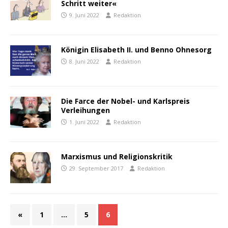
Schritt weiter«
9. Juni 2022
Redaktion
Königin Elisabeth II. und Benno Ohnesorg
8. Juni 2022
Redaktion
Die Farce der Nobel- und Karlspreis
Verleihungen
1. Juni 2022
Redaktion
Marxismus und Religionskritik
29. September 2017
Redaktion
«
1
…
5
6