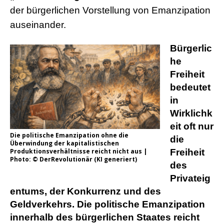
der bürgerlichen Vorstellung von Emanzipation
auseinander.
Bürgerlic
he
Freiheit
bedeutet
in
Wirklichk
eit oft nur
Die politische Emanzipation ohne die
die
Überwindung der kapitalistischen
Produktionsverhältnisse reicht nicht aus |
Freiheit
Photo: © DerRevolutionär (KI generiert)
des
Privateig
entums, der Konkurrenz und des
Geldverkehrs. Die politische Emanzipation
innerhalb des bürgerlichen Staates reicht