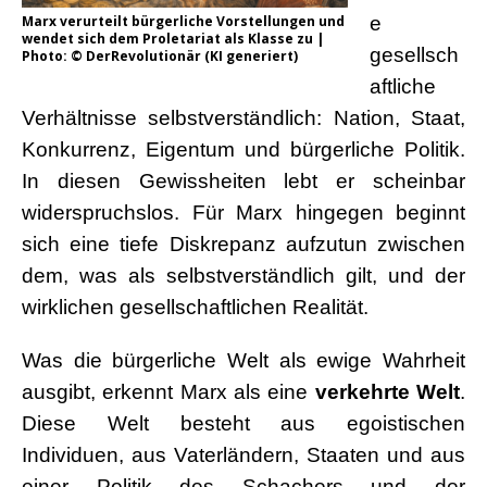
Marx verurteilt bürgerliche Vorstellungen und
e
wendet sich dem Proletariat als Klasse zu |
gesellsch
Photo: © DerRevolutionär (KI generiert)
aftliche
Verhältnisse selbstverständlich: Nation, Staat,
Konkurrenz, Eigentum und bürgerliche Politik.
In diesen Gewissheiten lebt er scheinbar
widerspruchslos. Für Marx hingegen beginnt
sich eine tiefe Diskrepanz aufzutun zwischen
dem, was als selbstverständlich gilt, und der
wirklichen gesellschaftlichen Realität.
Was die bürgerliche Welt als ewige Wahrheit
ausgibt, erkennt Marx als eine
verkehrte Welt
.
Diese Welt besteht aus egoistischen
Individuen, aus Vaterländern, Staaten und aus
einer Politik des Schachers und der