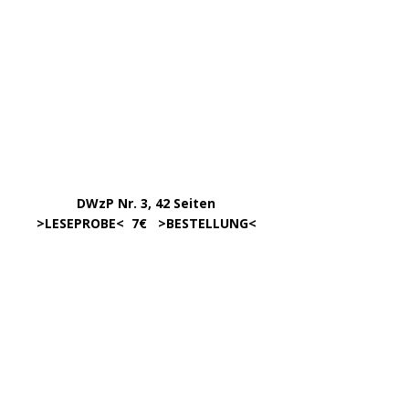
…………….
DWzP Nr. 3, 42 Seiten
…..
>
LESEPROBE
< 7€ >
BESTELLUNG
<