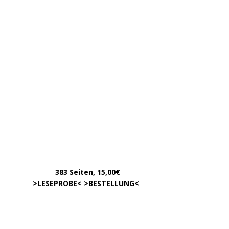
…………
383 Seiten, 15,00€
… .
>
LESEPROBE
< >
BESTELLUNG
<