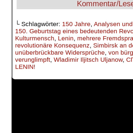
└ Schlagwörter:
150 Jahre
,
Analysen und 
150. Geburtstag eines bedeutenden Revo
Kulturmensch
,
Lenin
,
mehrere Fremdspr
revolutionäre Konsequenz
,
Simbirsk an 
unüberbrückbare Widersprüche
,
von bürg
verunglimpft
,
Wladimir Iljitsch Uljanow
,
С
LENIN!