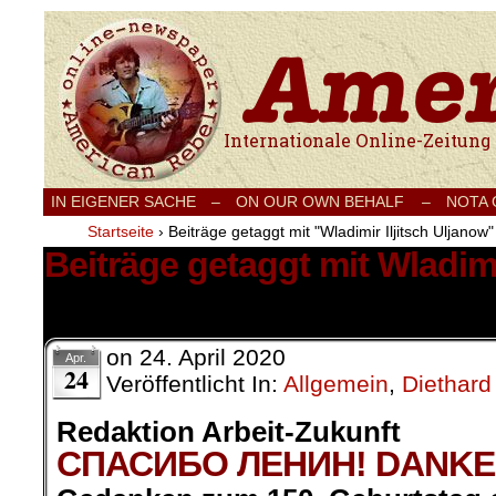
Internationale Onlinezeitung für Frieden
IN EIGENER SACHE
–
ON OUR OWN BEHALF –
NOTA
Startseite
›
Beiträge getaggt mit "Wladimir Iljitsch Uljanow"
Beiträge getaggt mit Wladimi
1 Ergebnis.
on
24. April 2020
Apr.
24
Veröffentlicht In:
Allgemein
,
Diethard
Redaktion Arbeit-Zukunft
СПАСИБО ЛЕНИН! DANKE 