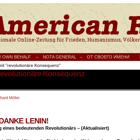
e Onlinezeitung für Frieden, Humanismus, Völkerverständigung und Kul
R OWN BEHALF –
NOTA GENERAL –
ОТ СВОЕГО ИМЕНИ
mit "revolutionäre Konsequenz"
 revolutionäre Konsequenz
thard Möller
DANKE LENIN!
eines bedeutenden Revolutionärs – (Aktualisiert)