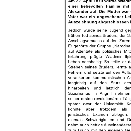
Am 22. April 1870 wurde Wladim
einer liebevollen Familie m
Alexander auf. Die Mutter war
Vater war ein angesehener Le
Auszeichnung abgeschlossen h
Jedoch wurde seine Jugend gep
frühen Tod seines Bruders, der 
Anschlagversuchs auf den Zaren
Er gehörte der Gruppe „Narodnaj
auf Attentate als politisches Mit
Erfahrung prägte Wladimir Iljit
Leben nachhaltig: So teilte er d
Streben seines Bruders, lernte 
Fehlern und setzte auf den Aufb
verankerten kommunistischen Arb
langfristig auf den Sturz de
hinarbeiten und letztlich d
Sozialismus in Angriff nehmen
seiner ersten revolutionären Täti
später zwar der Universität K
konnte aber trotzdem als 
juristisches Examen ablegen.
niemals Schwierigkeiten und Du
nahm auch heftige Auseinanderse
zum Bruch mit den eigenen Gen