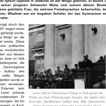
ir Iljitsch Uljanow in Simbirsk an der Wolga geboren. Er wuchs i
it seiner jüngeren Schwester Maria und seinem älteren Brude
 eine gebildete Frau, die mehrere Fremdsprachen beherrschte, de
hrer. Wladimir war ein begabter Schüler, der das Gymnasium mi
atte.
rägt durch den
1887 wegen eines
 gehängt wurde.
a Wolja“ an, die
tel setzte. Diese
schs politisches
as revolutionäre
aber aus dessen
au einer im Volk
eiterpartei, die
s Zarenregimes
en Aufbau des
 sollte. Wegen
gkeiten wurde er
asan verwiesen,
Externer sein
 Lenin scheute
Lenin hält im Taurischen Palais in Petrograd die
rststrecken. Er
Rede vor dem Petersburger Sowjet, die später den
tzungen, bis hin
Kern der „Aprilthesen“ bilden wird. Bild: Gemeinfrei,
ossen in Kauf,
https://commons.wikimedia.org/w/index.php?