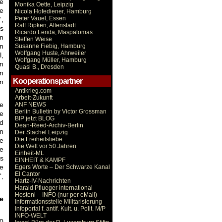
te
Monika Oette, Leipzig
e
Nicola Hofediener, Hamburg
Peter Vauel, Essen
“,
Ralf Ripken, Altenstadt
ls
Ricardo Lerida, Maspalomas
en
Steffen Weise
In
Susanne Fiebig, Hamburg
Wolfgang Huste, Ahrweiler
l,
Wolfgang Müller, Hamburg
en
Quasi B., Dresden
in
Kooperationspartner
n
Antikrieg.com
Arbeit-Zukunft
ie
ANF NEWS
Berlin Bulletin by Victor Grossman
e
BIP jetzt BLOG
rd
Dean-Reed-Archiv-Berlin
en
Der Stachel Leipzig
Die Freiheitsliebe
e
Die Welt vor 50 Jahren
ie
Einheit-ML
s
EINHEIT & KAMPF
e
Egers Worte – Der Schwarze Kanal
El Cantor
“,
Hartz-IV-Nachrichten
Harald Pflueger international
Hosteni – INFO (nur per eMail)
e
Informationsstelle Militarisierung
Infoportal f. antif. Kult. u. Polit. M/P
INFO-WELT
20