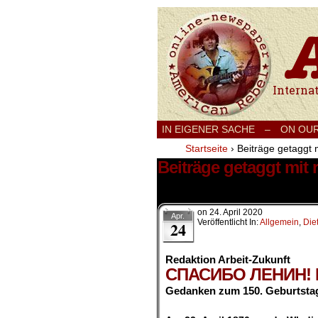
International
IN EIGENER SACHE
–
ON OU
Startseite
›
Beiträge getaggt 
Beiträge getaggt mit
1 Ergebnis.
on
24. April 2020
Apr.
Veröffentlicht In:
Allgemein
,
Die
24
Redaktion Arbeit-Zukunft
СПАСИБО ЛЕНИН! 
Gedanken zum 150. Geburtstag 
.