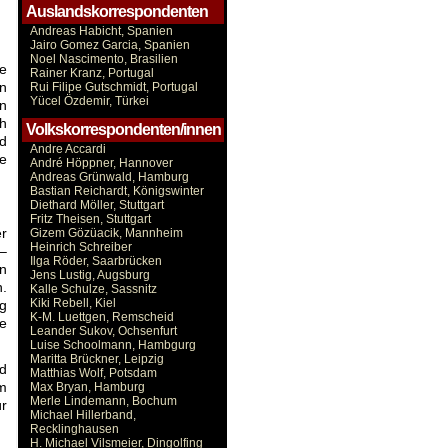
Auslandskorrespondenten
Andreas Habicht, Spanien
Jairo Gomez Garcia, Spanien
Noel Nascimento, Brasilien
le
Rainer Kranz, Portugal
in
Rui Filipe Gutschmidt, Portugal
Yücel Özdemir, Türkei
en
h
Volkskorrespondenten/innen
nd
Andre Accardi
e
André Höppner, Hannover
Andreas Grünwald, Hamburg
Bastian Reichardt, Königswinter
Diethard Möller, Stuttgart
Fritz Theisen, Stuttgart
er
Gizem Gözüacik, Mannheim
Heinrich Schreiber
 –
Ilga Röder, Saarbrücken
en
Jens Lustig, Augsburg
n.
Kalle Schulze, Sassnitz
Kiki Rebell, Kiel
g
K-M. Luettgen, Remscheid
e
Leander Sukov, Ochsenfurt
Luise Schoolmann, Hambgurg
Maritta Brückner, Leipzig
ad
Matthias Wolf, Potsdam
im
Max Bryan, Hamburg
Merle Lindemann, Bochum
ür
Michael Hillerband,
Recklinghausen
H. Michael Vilsmeier, Dingolfing