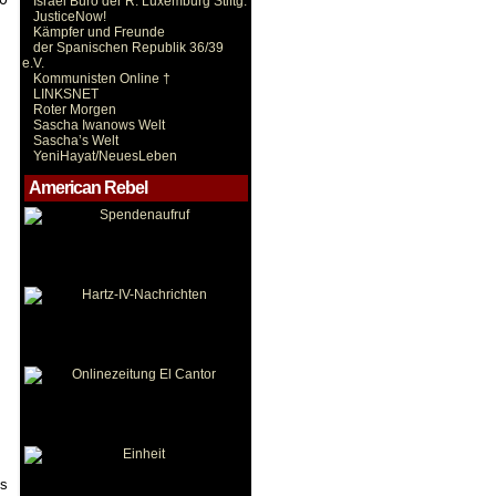
Israel Büro der R. Luxemburg Stiftg.
JusticeNow!
.
Kämpfer und Freunde
der Spanischen Republik 36/39
e.V.
Kommunisten Online †
LINKSNET
Roter Morgen
Sascha Iwanows Welt
Sascha’s Welt
YeniHayat/NeuesLeben
American Rebel
es