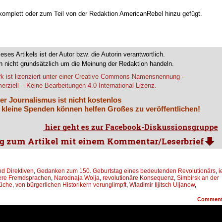
 komplett oder zum Teil von der Redaktion AmericanRebel hinzu gefügt.
ieses Artikels ist der Autor bzw. die Autorin verantwortlich.
 nicht grundsätzlich um die Meinung der Redaktion handeln.
k ist lizenziert unter einer Creative Commons Namensnennung –
rziell – Keine Bearbeitungen 4.0 International Lizenz.
er Journalismus ist nicht kostenlos
 kleine Spenden können helfen Großes zu veröffentlichen!
d Direktiven
,
Gedanken zum 150. Geburtstag eines bedeutenden Revolutionärs
,
i
ere Fremdsprachen
,
Narodnaja Wolja
,
revolutionäre Konsequenz
,
Simbirsk an der
rüche
,
von bürgerlichen Historikern verunglimpft
,
Wladimir Iljitsch Uljanow
,
Commen