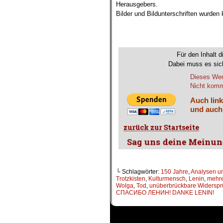
Herausgebers.
Bilder und Bildunterschriften wurden
.
.
Für den Inhalt d
Dabei muss es sich
Dieses Wer
Nicht komme
Auch link
und auch
└ Schlagwörter:
150 Jahre
,
Analysen un
Trotzkisten
,
Kulturmensch
,
Lenin
,
mehr
Wolga
,
Tod
,
unüberbrückbare Widersp
СПАСИБО ЛЕНИН! DANKE LENIN!