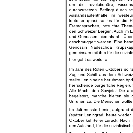
um die revolutionäre, wissensc
durchzusetzen. Bedingt durch se
Auslandsaufenthalte im westeur
lebte er quasi rastlos für die 
Fremdsprachen, besuchte Theate
den Schweizer Bergen. Auch im E
und Genossen niemals ab. Über 
geschmuggelt werden. Eine beson
Genossin Nadeschda Krupskaja,
gemeinsam mit ihm für die soziali
hier geht es weiter »
Im Jahr des Roten Oktobers sollt
Zug und Schiff aus dem Schweize
stellte Lenin seine berühmten Ap
herrschende bürgerliche Regierung
Alle Macht den Sowjets! Die an
begeistert, manche hielten sie
Unruhen zu. Die Menschen wollten
Im Juli musste Lenin, aufgrund 
(später Leningrad, heute wieder 
Oktober kehrte er zurück. Nach n
den Aufstand, für die sozialistis