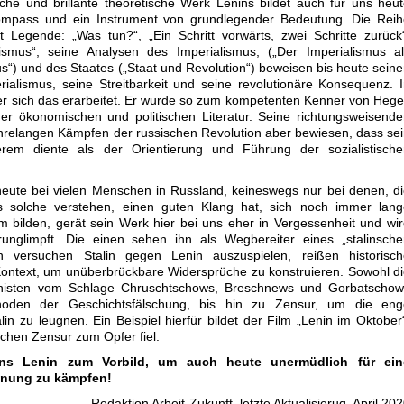
che und brillante theoretische Werk Lenins bildet auch für uns heu
ompass und ein Instrument von grundlegender Bedeutung. Die Reih
 Legende: „Was tun?“, „Ein Schritt vorwärts, zwei Schritte zurück
zismus“, seine Analysen des Imperialismus, („Der Imperialismus a
s“) und des Staates („Staat und Revolution“) beweisen bis heute sein
ialismus, seine Streitbarkeit und seine revolutionäre Konsequenz. 
r sich das erarbeitet. Er wurde so zum kompetenten Kenner von Hege
er ökonomischen und politischen Literatur. Seine richtungsweisend
ahrelangen Kämpfen der russischen Revolution aber bewiesen, dass se
erem diente als der Orientierung und Führung der sozialistische
ute bei vielen Menschen in Russland, keineswegs nur bei denen, d
s solche verstehen, einen guten Klang hat, sich noch immer lang
bilden, gerät sein Werk hier bei uns eher in Vergessenheit und wi
runglimpft. Die einen sehen ihn als Wegbereiter eines „stalinsch
n versuchen Stalin gegen Lenin auszuspielen, reißen historisch
ntext, um unüberbrückbare Widersprüche zu konstruieren. Sowohl d
ionisten vom Schlage Chruschtschows, Breschnews und Gorbatschow
thoden der Geschichtsfälschung, bis hin zu Zensur, um die eng
n zu leugnen. Ein Beispiel hierfür bildet der Film „Lenin im Oktober
schen Zensur zum Opfer fiel.
ns Lenin zum Vorbild, um auch heute unermüdlich für ein
rdnung zu kämpfen!
Redaktion Arbeit-Zukunft, letzte Aktualisierug, April 20