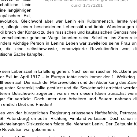
haftliche Linie
curid=17371281
ine langjährigen
opäischen Exil,
Revolution. Gleichwohl aber war Lenin ein Kulturmensch, lernte vie
r, pflegte einen bescheidenen Lebensstil und liebte Wanderungen 
xil brach der Kontakt zu den russischen und kaukasischen Genossinn
verschiedene geheime Wege konnten seine Schriften ins Zarenreic
ders wichtige Person in Lenins Leben war zweifellos seine Frau u
 die eine selbstbewusste, emanzipierte Revolutionärin war, di
stische Sache kämpfte.
e sein Lebensziel in Erfüllung gehen: Nach seiner raschen Rückkehr p
r Exil im April 1917 – in Europa tobte noch immer der 1. Weltkrieg
rilthesen auf. Die nach der Märzrevolution und der Abdankung des Zar
 unter Kerenskij sollte gestürzt und die Sowjetmacht errichtet werde
deren Bolschewiki zögerten, waren von diesen Ideen zunächst weni
 gar für verrückt. Doch unter den Arbeitern und Bauern nahmen di
 endlich Brot und Frieden!
des von der bürgerlichen Regierung erlassenen Haftbefehls, Petrogr
St. Petersburg) erneut in Richtung Finnland verlassen. Doch schon 
ächtelangen Diskussionen folgte die Mehrheit Lenin. Der Zeitpunkt f
che Revolution war gekommen.