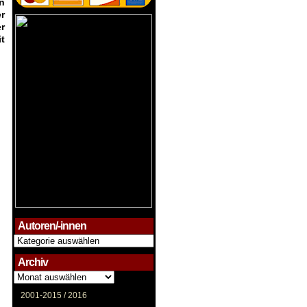
n
r
r
t
Autoren/-innen
Autoren/-
innen
Archiv
Archiv
2001-2015 /
2016