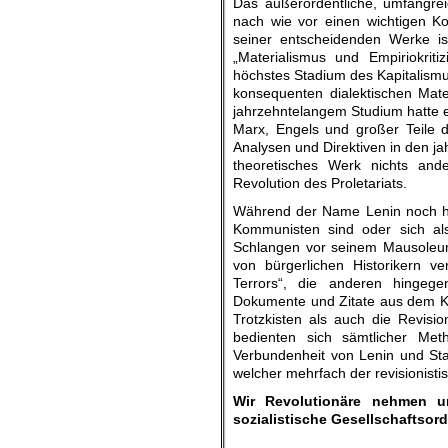
Das außerordentliche, umfangrei
nach wie vor einen wichtigen K
seiner entscheidenden Werke ist
„Materialismus und Empiriokriti
höchstes Stadium des Kapitalismu
konsequenten dialektischen Mater
jahrzehntelangem Studium hatte e
Marx, Engels und großer Teile d
Analysen und Direktiven in den j
theoretisches Werk nichts and
Revolution des Proletariats.
Während der Name Lenin noch he
Kommunisten sind oder sich al
Schlangen vor seinem Mausoleum 
von bürgerlichen Historikern ve
Terrors“, die anderen hingege
Dokumente und Zitate aus dem Ko
Trotzkisten als auch die Revis
bedienten sich sämtlicher Me
Verbundenheit von Lenin und Stali
welcher mehrfach der revisionisti
Wir Revolutionäre nehmen u
sozialistische Gesellschaftso