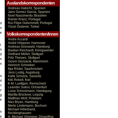
Auslandskorrespondenten
Andreas Habicht, Spanien
Jairo Gomez Garcia, Spanien
Noel Nascimento, Brasilien
Rainer Kranz, Portugal
nt
Rui Filipe Gutschmidt, Portugal
Yücel Özdemir, Türkei
en
ie
Volkskorrespondenten/innen
Andre Accardi
André Höppner, Hannover
t.
Andreas Grünwald, Hamburg
en
Bastian Reichardt, Königswinter
nd
Diethard Möller, Stuttgart
Fritz Theisen, Stuttgart
en
Gizem Gözüacik, Mannheim
en
Heinrich Schreiber
Ilga Röder, Saarbrücken
Jens Lustig, Augsburg
ss
Kalle Schulze, Sassnitz
Kiki Rebell, Kiel
ht
K-M. Luettgen, Remscheid
er
Leander Sukov, Ochsenfurt
ür
Luise Schoolmann, Hambgurg
ng
Maritta Brückner, Leipzig
Matthias Wolf, Potsdam
ne
Max Bryan, Hamburg
Merle Lindemann, Bochum
Michael Hillerband,
en
Recklinghausen
ie
H. Michael Vilsmeier, Dingolfing