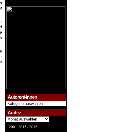
h
t
r
d
ie
in
ue
r
ie
Autoren/-innen
Autoren/-
innen
Archiv
Archiv
2001-2015 /
2016