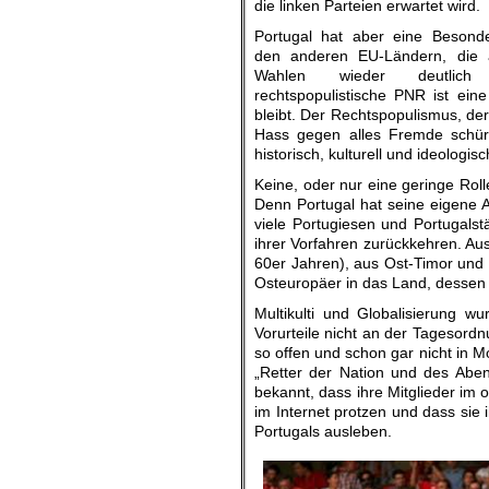
die linken Parteien erwartet w
ird.
Portugal hat aber eine Besond
den anderen EU-Ländern, die 
Wahlen wieder deutlic
rechtspopulistische PNR ist ein
bleibt. Der Rechtspopulismus, de
Hass gegen alles Fremde schürt,
historisch, kulturell und ideologis
Keine, oder nur eine geringe Rolle
Denn Portugal hat seine eigene A
viele Portugiesen und Portugals
ihrer Vorfahren zurückkehren. Au
60er Jahren), aus Ost-Timor und
Osteuropäer in das Land, dessen Bü
Multikulti und Globalisierung w
Vorurteile nicht an der Tagesordn
so offen und schon gar nicht in M
„Retter der Nation und des Abend
bekannt, dass ihre Mitglieder im o
im Internet protzen und dass sie
Portugals ausleben.