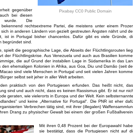
erheit gegenüber
Pixabay CC0 Public Domain
auch bei diesen
h wurde. Die
e bekennend rechtsextreme Partei, die meistens unter einem Proze
r sich in anderen Ländern von gezielt gestreuten Ängsten nährt und d
 ist in Portugal bisher chancenlos. Dafür gibt es viele Gründe, d
ch begründet sind.
, spielt die geographische Lage, die Abseits der Flüchtlingsrouten lieg
rt der Flüchtlingskrise. Aus Venezuela und auch aus Brasilien komm
tämmige, die auf Grund der instabilen Lage in Südamerika in das La
s den ehemaligen Kolonien in Afrika, aus Goa, Diu und Damão (seit d
 Macao sind viele Menschen in Portugal und seit vielen Jahren komm
rger selbst seit jeher in aller Welt arbeiten.
urden praktisch von den Portugiesen erfunden. Das heißt nicht, da
ung sind und auch nicht, dass es keinen Rassismus gibt. Er ist nur nic
ode geraten, wie vielerorts in Europa und der Welt. Kein selbsternannt
landes“ und keine „Alternative für Portugal“. Die PNR ist eher daf
rganisierten Verbrechen tätig sind, mit ihrer (illegalen) Waffensammlu
 ihren Drang zu physischer Gewalt bei einem der großen Fußballverei
Mit ihren 0,48 Prozent bei der Europawahl hab
sie bestätigt, dass die Portugiesen nicht auf d