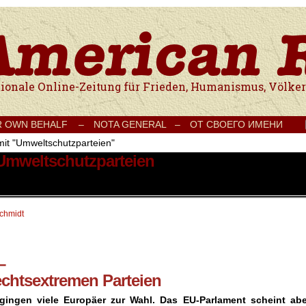
e Onlinezeitung für Frieden, Humanismus, Völkerverständigung und Kul
R OWN BEHALF –
NOTA GENERAL –
ОТ СВОЕГО ИМЕНИ
mit "Umweltschutzparteien"
 Umweltschutzparteien
schmidt
–
echtsextremen Parteien
gingen viele Europäer zur Wahl. Das EU-Parlament scheint abe