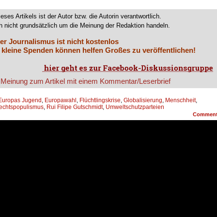
ieses Artikels ist der Autor bzw. die Autorin verantwortlich.
 nicht grundsätzlich um die Meinung der Redaktion handeln.
er Journalismus ist nicht kostenlos
 kleine Spenden können helfen Großes zu veröffentlichen!
Europas Jugend
,
Europawahl
,
Flüchtlingskrise
,
Globalisierung
,
Menschheit
,
echtspopulismus
,
Rui Filipe Gutschmidt
,
Umweltschutzparteien
Commen