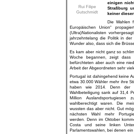
einigen nich
Rui Filipe
Straßburg u
Gutschmidt
keiner diese
Die Wahlen f
Europäischen Union“ propagie
(Ultra)Nationalisten vorhergesa
jahrzehntelang die Politik in d
Wunder also, dass sich die Brüss
Es kam aber nicht ganz so schlim
Woche begannen, zeigt dass d
befürchteten aber auch eine nied
Arbeit der Abgeordneten sehr viele
Portugal ist dahingehend keine 
etwa 30.000 Wähler mehr ihre 
haben wie 2014. Denn der P
Wahlbeteiligung sank auf 31,4 P
Million Auslandsportugiesen
wahlberechtigt waren. Die me
wussten das aber nicht. Gut mögl
nächsten Wahl mehr Portugi
werden. Denn im Oktober komme
Costa und seine linken Unters
Parlamentswahlen, bei denen ein 