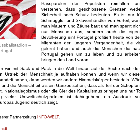
Hassparolen der Populisten reinfallen un
verstehen, dass geschlossene Grenzen wede
Sicherheit noch Schutz bedeuten. Es ist nur f
Schmuggler und Sklavenhändler von Vorteil, we
man Mauern und Zäune baut und man sperrt nich
nur Menschen aus, sondern auch die eigen
Bevölkerung ein! Portugal profitiert heute von d
Migranten der jüngeren Vergangenheit, die vie
ssballstadion –
gelernt haben und auch die Menschen die nac
rtugal
Portugal gehen um zu leben und zu arbeiten
bringen das Land voran.
en wir mit Sack und Pack in die Welt hinaus auf der Suche nach d
 Urtrieb der Menschheit je aufhalten können und wenn wir diese
rwandelt haben, dann werden wir andere Himmelskörper besiedeln. Wä
und die Menschheit als ein Ganzes sehen, dass als Teil der Schöpfu
t. Nationalegoismus oder die Gier des Kapitalismus bringen uns nur T
g vieler Umweltschutzparteien ist dahingehend ein Ausdruck vo
uropas Jugend deutlich zeigt.
nserer Partnerzeitung
INFO-WELT
.
midt