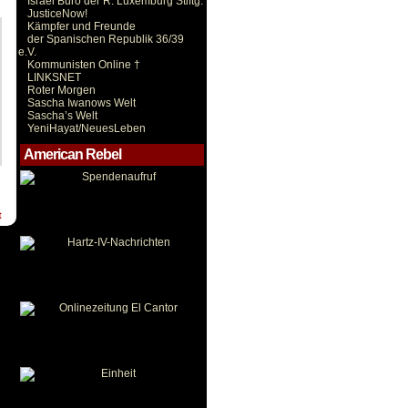
Israel Büro der R. Luxemburg Stiftg.
JusticeNow!
Kämpfer und Freunde
der Spanischen Republik 36/39
e.V.
Kommunisten Online †
LINKSNET
Roter Morgen
Sascha Iwanows Welt
Sascha’s Welt
YeniHayat/NeuesLeben
American Rebel
t