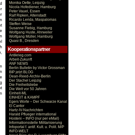
Monika Oette, Leipzig
d
Nicola Hofediener, Hamburg
r
Peter Vauel, Essen
ür
Ralf Ripken, Altenstadt
nn
Ricardo Lerida, Maspalomas
Steffen Weise
t
Susanne Fiebig, Hamburg
e
Wolfgang Huste, Ahrweiler
en
Wolfgang Müller, Hamburg
Quasi B., Dresden
l
h
Kooperationspartner
,
Antikrieg.com
Arbeit-Zukunft
ANF NEWS
em
Berlin Bulletin by Victor Grossman
n
BIP jetzt BLOG
Dean-Reed-Archiv-Berlin
re
Der Stachel Leipzig
ng
Die Freiheitsliebe
ot
Die Welt vor 50 Jahren
n
Einheit-ML
EINHEIT & KAMPF
Egers Worte – Der Schwarze Kanal
El Cantor
Hartz-IV-Nachrichten
Harald Pflueger international
Hosteni – INFO (nur per eMail)
Informationsstelle Militarisierung
Infoportal f. antif. Kult. u. Polit. M/P
INFO-WELT