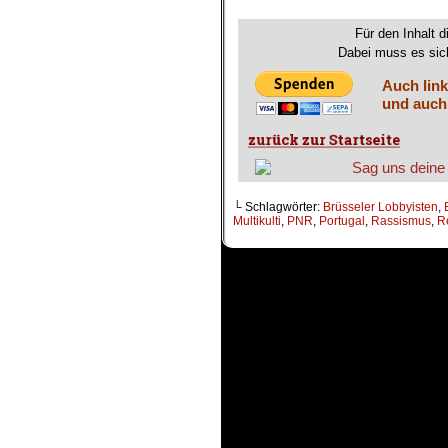
.
Für den Inhalt d
Dabei muss es sich
Auch link
und auch
└ Schlagwörter:
Brüsseler Lobbyisten
,
Multikulti
,
PNR
,
Portugal
,
Rassismus
,
R