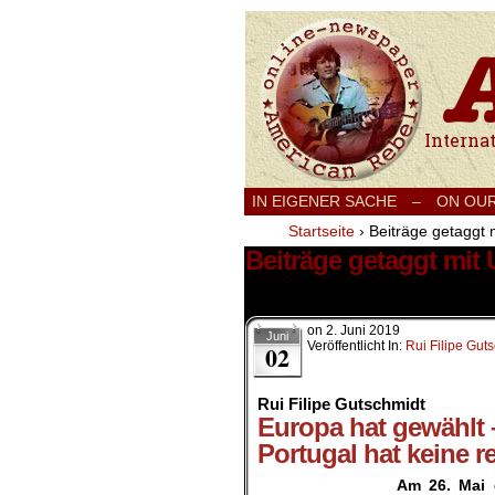
International
IN EIGENER SACHE
–
ON OU
Startseite
›
Beiträge getaggt 
Beiträge getaggt mit
1 Ergebnis.
on
2. Juni 2019
Juni
Veröffentlicht In:
Rui Filipe Gut
02
Rui Filipe Gutschmidt
Europa hat gewählt 
Portugal hat keine r
Am 26. Mai 