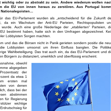
t wichtig oder zu abstrakt zu sein. Andere wiederum wollen nac
m die EU von innen heraus zu zerstören. Aus Portugal komm
r Nationalegoisten…
ür das EU-Parlament wurden als „entscheidend für die Zukunft de
rt, da ein Wachstum der Anti-EU Parteien, Rechtspopulisten un
gt wurde. Auch eine große Niederlage der „etablierten“ Parteien, d
er EU bestimmt haben, hatte sich in den Umfragen abgezeichnet. Ke
eler Lobbyisten Sorgen machten.
m und das die Börsen nicht in Panik gerieten sondern positiv die ne
ie Lobbyisten umsonst um ihren Einfluss bangten. Die Politike
rige Wahlbeteiligung. Das trat auch ein, da das EU-Parlament und d
n Bürgern zu distanziert, unwirklich und überflüssig erscheint.
Ausnahme, obwohl
Stimme abgegeben
rozentsatz der
rozent da etwa 1
 zum ersten mal
isten von denen
ich, dass bei der
esen abstimmen
n für Regierung
tützer wichtige
Erdrutschsieg für