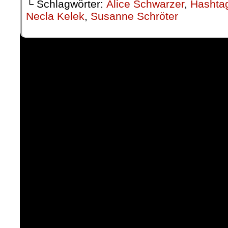
└ Schlagwörter:
Alice Schwarzer
,
Hashtag
Necla Kelek
,
Susanne Schröter