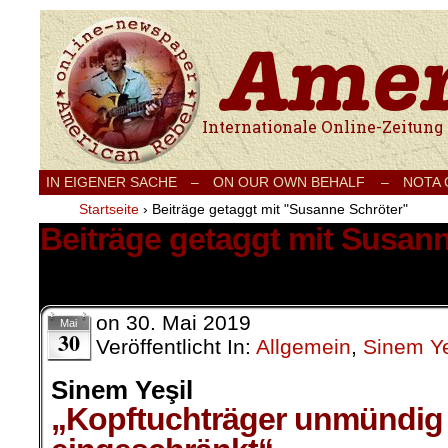
Internationale Onlinezeitung für Frieden
IN EIGENER SACHE
–
ON OUR OWN BEHALF –
NOTA
Startseite
›
Beiträge getaggt mit "Susanne Schröter"
Beiträge getaggt mit Susan
1 Ergebnis.
on
30. Mai 2019
Mai
30
Veröffentlicht In:
Allgemein
,
Sinem Ye
Sinem Yeşil
„Kopftuchträger unmündig 