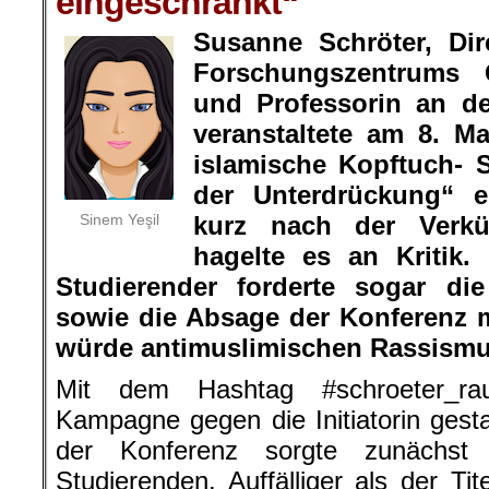
eingeschränkt“
Susanne Schröter, Dir
Forschungszentrums 
und Professorin an der
veranstaltete am 8. M
islamische Kopftuch-
der Unterdrückung“ e
Sinem Yeşil
kurz nach der Verk
hagelte es an Kritik
Studierender forderte sogar di
sowie die Absage der Konferenz 
würde antimuslimischen Rassismus
Mit dem Hashtag #schroeter_ra
Kampagne gegen die Initiatorin gestar
der Konferenz sorgte zunächst
Studierenden. Auffälliger als der Ti