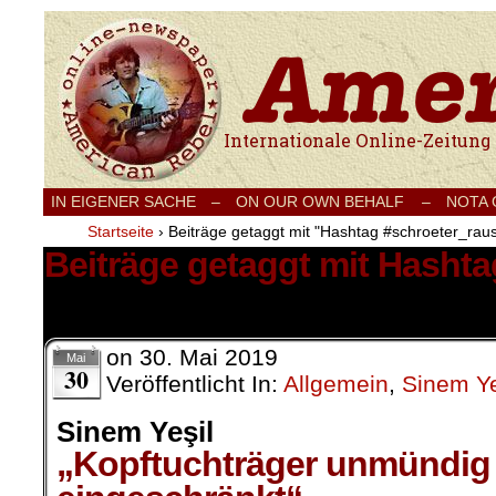
Internationale Onlinezeitung für Frieden
IN EIGENER SACHE
–
ON OUR OWN BEHALF –
NOTA
Startseite
›
Beiträge getaggt mit "Hashtag #schroeter_rau
Beiträge getaggt mit Hasht
1 Ergebnis.
on
30. Mai 2019
Mai
30
Veröffentlicht In:
Allgemein
,
Sinem Ye
Sinem Yeşil
„Kopftuchträger unmündig 