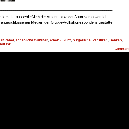
________________________________________________________
tikels ist ausschließlich die Autorin bzw. der Autor verantwortlich.
ur angeschlossenen Medien der Gruppe-Volkskorrespondenz gestattet.
canRebel
,
angebliche Wahrheit
,
Arbeit Zukunft
,
bürgerliche Statistiken
,
Denken
,
ndfunk
Commen