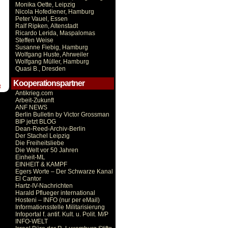
Monika Oette, Leipzig
Nicola Hofediener, Hamburg
Peter Vauel, Essen
Ralf Ripken, Altenstadt
Ricardo Lerida, Maspalomas
Steffen Weise
Susanne Fiebig, Hamburg
Wolfgang Huste, Ahrweiler
Wolfgang Müller, Hamburg
Quasi B., Dresden
Kooperationspartner
t
Antikrieg.com
Arbeit-Zukunft
ANF NEWS
Berlin Bulletin by Victor Grossman
BIP jetzt BLOG
Dean-Reed-Archiv-Berlin
Der Stachel Leipzig
Die Freiheitsliebe
Die Welt vor 50 Jahren
Einheit-ML
EINHEIT & KAMPF
Egers Worte – Der Schwarze Kanal
El Cantor
Hartz-IV-Nachrichten
Harald Pflueger international
Hosteni – INFO (nur per eMail)
Informationsstelle Militarisierung
Infoportal f. antif. Kult. u. Polit. M/P
INFO-WELT