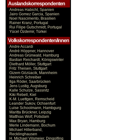
Auslandskorrespondenten
Andreas Habicht, Spanien
Jairo Gomez Garcia, Spanien
Noel Nascimento, Brasilien
Rainer Kranz, Portugal
Rui Filipe Gutschmidt, Portugal
Yücel Özdemir, Türkei
Volkskorrespondenten/innen
Andre Accardi
André Höppner, Hannover
Andreas Grünwald, Hamburg
Bastian Reichardt, Königswinter
Diethard Möller, Stuttgart
Fritz Theisen, Stuttgart
Gizem Gözüacik, Mannheim
Heinrich Schreiber
Ilga Röder, Saarbrücken
Jens Lustig, Augsburg
Kalle Schulze, Sassnitz
Kiki Rebell, Kiel
K-M. Luettgen, Remscheid
Leander Sukov, Ochsenfurt
Luise Schoolmann, Hambgurg
Maritta Brückner, Leipzig
Matthias Wolf, Potsdam
Max Bryan, Hamburg
Merle Lindemann, Bochum
Michael Hillerband,
Recklinghausen
H. Michael Vilsmeier, Dingolfing