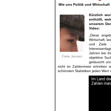
Wie uns Politik und Wirtschaft
Kürzlich wu
enthüllt, we
unserem De
Video:
„Diese angeb
Wirtschaft, l
und Ziele „
Interessenla
Jahren bei i
Fiete Jensen
objektive Suc
getäuscht und
nicht im Zahlenmeer ertrinken 
schönsten Statistiken jeden Wert 
Im Land der
Zahlen man