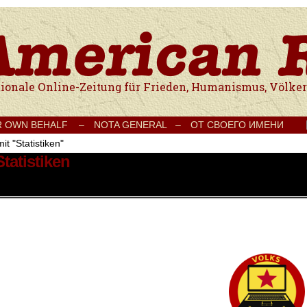
e Onlinezeitung für Frieden, Humanismus, Völkerverständigung und Kul
R OWN BEHALF –
NOTA GENERAL –
ОТ СВОЕГО ИМЕНИ
it "Statistiken"
tatistiken