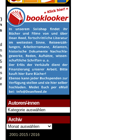
)
in
s
d
en
h
5
ne
ks
ir
e
Autoren/-innen
Autoren/-
innen
Archiv
Archiv
2001-2015 /
2016