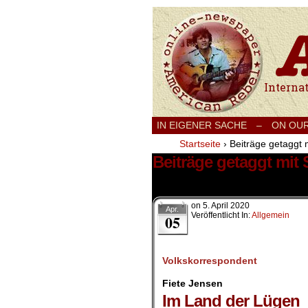
International
IN EIGENER SACHE
–
ON OU
Startseite
›
Beiträge getaggt m
Beiträge getaggt mit S
1 Ergebnis.
on
5. April 2020
Apr.
Veröffentlicht In:
Allgemein
05
Volkskorrespondent
Fiete Jensen
Im Land der Lügen