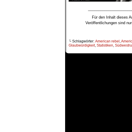
_____________________
Für den Inhalt dieses Ar
Veröffentlichungen sind n
└ Schlagwörter:
American rebel
,
Ameri
Glaubwürdigkeit
,
Statistiken
,
Südwestru