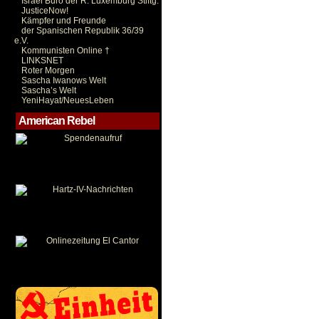
Israel Büro der R. Luxemburg Stiftg.
JusticeNow!
Kämpfer und Freunde
der Spanischen Republik 36/39
e.V.
Kommunisten Online †
LINKSNET
Roter Morgen
Sascha Iwanows Welt
Sascha’s Welt
YeniHayat/NeuesLeben
American Rebel