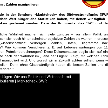
 mit Zahlen manipulieren
rde in der Sendung »Marktcheck« des Südwestrundfunks (SWF
lchen Wert bürgerliche Statistiken haben, mit denen wir täglich 
nken gesteuert werden. Dazu der Kommentar des SWF und da
liche Wahrheit machen sich viele zunutze – vor allem Politik un
assen sich doch hinter scheinbar objektiven Zahlen die wahren Interess
wissenschaftlich“ verbergen. Zahlen, Daten, Diagramme nac
ge? Wie kommen Versicherer z. B. auf Lebenserwartungen von 11
hren Prämienberechnungen? Diese Dokumentation begibt sich auf ei
he nach der Wahrheit im „Land der Lügen“. Zeigt, mit welchen Tric
 manipuliert wird. Und worauf wir in Zukunft achten sollten, wenn w
wollen. Denn ohne Glaubwürdigkeit haben die besten Zahlen und di
verloren.“
 Lügen: Wie uns Politik und Wirtschaft mit
ipulieren | Marktcheck SWR