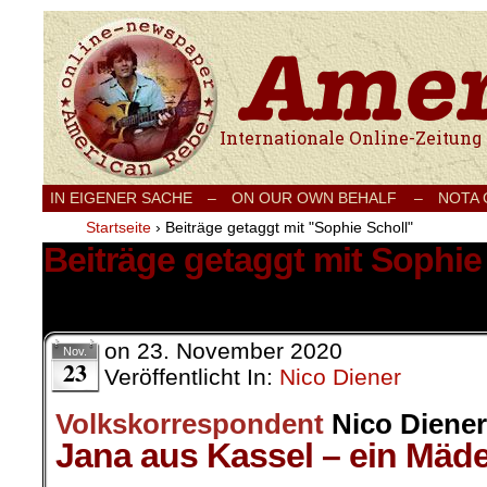
Internationale Onlinezeitung für Frieden
IN EIGENER SACHE
–
ON OUR OWN BEHALF –
NOTA
Startseite
›
Beiträge getaggt mit "Sophie Scholl"
Beiträge getaggt mit Sophie
1 Ergebnis.
on
23. November 2020
Nov.
23
Veröffentlicht In:
Nico Diener
Volkskorrespondent
Nico Diener
Jana aus Kassel – ein Mäde