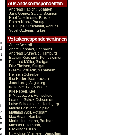
Auslandskorrespondenten
Andreas Habicht, Spanien
Jairo Gomez Garcia, Spanien
Noel Nascimento, Brasilien
Rainer Kranz, Portugal
Rui Filipe Gutschmidt, Portugal
Yücel Özdemir, Türkei
Volkskorrespondenten/innen
er
Andre Accardi
d
André Höppner, Hannover
er
Andreas Grünwald, Hamburg
Bastian Reichardt, Königswinter
en
Diethard Möller, Stuttgart
Fritz Theisen, Stuttgart
Gizem Gözüacik, Mannheim
Heinrich Schreiber
Ilga Röder, Saarbrücken
Jens Lustig, Augsburg
Kalle Schulze, Sassnitz
Kiki Rebell, Kiel
K-M. Luettgen, Remscheid
Leander Sukov, Ochsenfurt
Luise Schoolmann, Hambgurg
t.
Maritta Brückner, Leipzig
es
Matthias Wolf, Potsdam
,
Max Bryan, Hamburg
Merle Lindemann, Bochum
n
Michael Hillerband,
me
Recklinghausen
l
H. Michael Vilsmeier, Dingolfing