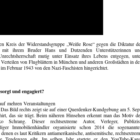
en Kreis der Widerstandsgruppe „Weiße Rose“ gegen die Diktatur d
am mit ihrem Bruder Hans und Dutzenden Unterstützerinnen un
-Unrechtsherrschaft mutig unter Einsatz ihres Lebens entgegen, unt
Verteilen von Flugblättern in München und anderen Großstädten in d
im Februar 1943 von den Nazi-Faschisten hingerichtet.
esorgt und engagiert?
auf mehren Veranstaltungen
 Das Bild rechts zeigt sie auf einer Querdenker-Kundgebung am 5. Sep
Shirt, das sie trägt. Beim näheren Hinsehen erkennt man das Motiv d
ko Schrang. Dieser rechtsextreme Autor, Verleger, Publizist
iger Immobilienhändler organisierte schon 2014 die sogenannte
enen es laut Kritikern antiamerikanische, antisemitische, rechtsextre
he Tendenzen gibt. Im selben Jahr startete er den YouTube-Kana