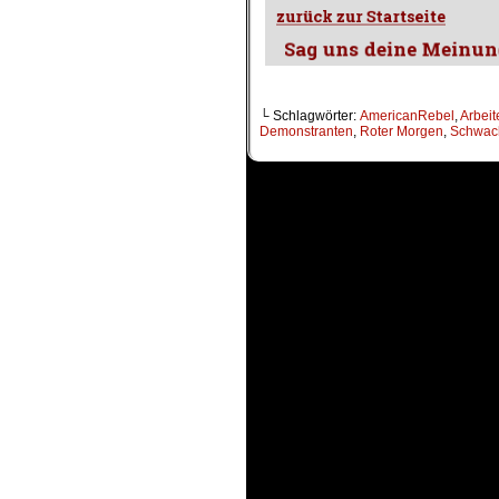
└ Schlagwörter:
AmericanRebel
,
Arbeit
Demonstranten
,
Roter Morgen
,
Schwac