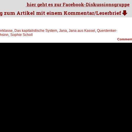
erklasse
,
Das kapitalistische System
,
Jana
,
Jana aus Kassel
,
Querdenker-
hsinn
,
Sophie Scholl
Commen