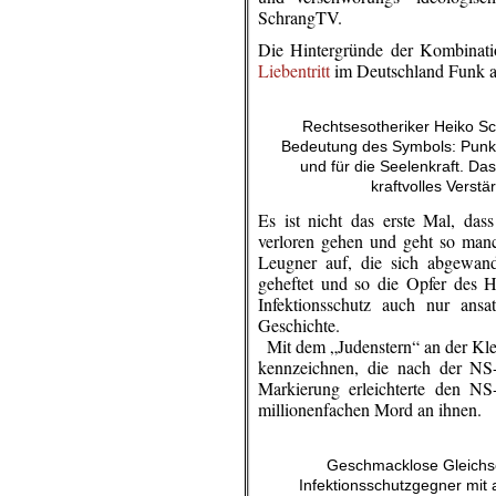
SchrangTV.
Die Hintergründe der Kombinati
Liebentritt
im Deutschland Funk a
Rechtsesotheriker Heiko Sc
Bedeutung des Symbols: Punkt 
und für die Seelenkraft. Da
kraftvolles Verst
Es ist nicht das erste Mal, d
verloren gehen und geht so man
Leugner auf, die sich abgewand
geheftet und so die Opfer des 
Infektionsschutz auch nur ansa
Geschichte.
..
Mit dem „Judenstern“ an der Kl
kennzeichnen, die nach der NS-
Markierung erleichterte den N
millionenfachen Mord an ihnen.
Geschmacklose Gleichse
Infektionsschutzgegner mit