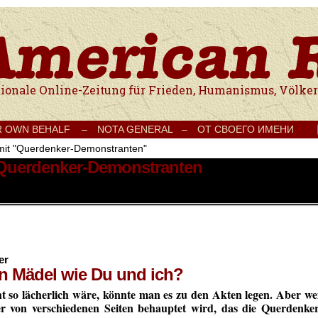
e Onlinezeitung für Frieden, Humanismus, Völkerverständigung und Kul
R OWN BEHALF –
NOTA GENERAL –
ОТ СВОЕГО ИМЕНИ
 mit "Querdenker-Demonstranten"
t Querdenker-Demonstranten
er
in Mädel wie Du und ich?
t so lächerlich wäre, könnte man es zu den Akten legen. Aber wei
r von verschiedenen Seiten behauptet wird, das die Querdenker