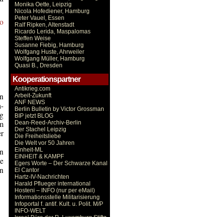
Monika Oette, Leipzig
Nicola Hofediener, Hamburg
Peter Vauel, Essen
o
Ralf Ripken, Altenstadt
Ricardo Lerida, Maspalomas
Steffen Weise
Susanne Fiebig, Hamburg
Wolfgang Huste, Ahrweiler
Wolfgang Müller, Hamburg
Quasi B., Dresden
Kooperationspartner
Antikrieg.com
n
Arbeit-Zukunft
ANF NEWS
a-
Berlin Bulletin by Victor Grossman
g
BIP jetzt BLOG
um
Dean-Reed-Archiv-Berlin
Der Stachel Leipzig
er
Die Freiheitsliebe
Die Welt vor 50 Jahren
en
Einheit-ML
EINHEIT & KAMPF
e
Egers Worte – Der Schwarze Kanal
n
El Cantor
Hartz-IV-Nachrichten
Harald Pflueger international
Hosteni – INFO (nur per eMail)
Informationsstelle Militarisierung
Infoportal f. antif. Kult. u. Polit. M/P
INFO-WELT