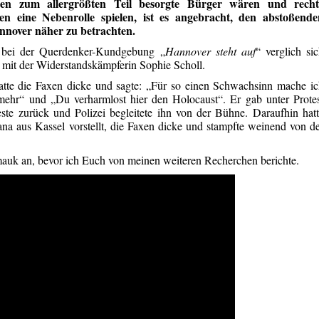
en zum allergrößten Teil besorgte Bürger wären und recht
en eine Nebenrolle spielen, ist es angebracht, den abstoßende
annover näher zu betrachten.
bei der Querdenker-Kundgebung „
Hannover steht auf
“ verglich si
 mit der Widerstandskämpferin Sophie Scholl.
atte die Faxen dicke und sagte: „Für so einen Schwachsinn mache i
mehr“ und „Du verharmlost hier den Holocaust“. Er gab unter Prote
te zurück und Polizei begleitete ihn von der Bühne. Daraufhin hat
ana aus Kassel vorstellt, die Faxen dicke und stampfte weinend von d
auk an, bevor ich Euch von meinen weiteren Recherchen berichte.