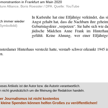
monstrantion in Frankfurt am Main 2020
ture Alliance, Boris Roessler / DPA. Quelle: YouTube
.
In Karlsruhe hat eine Elfjährige verkündet, das s
Angst gehabt hat, dass die Nachbarn ihre gehei
ch immer wieder
Symbolbild)
Geburtstagsfeier „verpetzen“. Sie habe sich wie d
jüdische Mädchen Anne Frank im Hinterhau
gefühlt. Keine Ahnung, wer einer
Elfjährig
sterdamer Hinterhaus versteckt hatte, verstarb schwer
erkrankt
1945 i
n.
ieses Artikels ist der Autor bzw. die Autorin verantwortlich.
 nicht grundsätzlich um die Meinung der Redaktion handeln.
er Journalismus ist nicht kostenlos
 kleine Spenden können helfen Großes zu veröffentlichen!