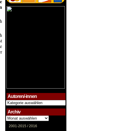
e
n
ch
ch
st
te
er
Autoren/-innen
Autoren/-
innen
Archiv
Archiv
2001-2015 /
2016