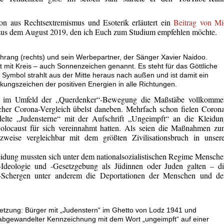
on aus Rechtsextremismus und Esoterik erläutert ein
Beitrag von Mi
us dem August 2019, den ich Euch zum Studium empfehlen möchte.
hrang (rechts) und sein Werbepartner, der Sänger Xavier Naidoo.
mit Kreis – auch Sonnenzeichen genannt. Es steht für das Göttliche
s Symbol strahlt aus der Mitte heraus nach außen und ist damit ein
ärkungszeichen der positiven Energien in alle Richtungen.
ass im Umfeld der „Querdenker“-Bewegung die Maßstäbe vollkomme
cher Corona-Vergleich übelst daneben.
Mehrfach schon fielen Coron
elte „Judensterne“ mit der Aufschrift „Ungeimpft“ an die Kleidun
Holocaust für sich vereinnahmt hatten. Als seien die Maßnahmen z
tzweise vergleichbar mit dem größten Zivilisationsbruch in unser
eidung mussten sich unter dem nationalsozialistischen Regime Mensch
Ideologie und -Gesetzgebung als Jüdinnen oder Juden galten – di
S-Schergen unter anderem die Deportationen der Menschen und de
tzung: Bürger mit „Judenstern“ im Ghetto von Lodz 1941 und
 abgewandelter Kennzeichnung mit dem Wort „ungeimpft“ auf einer