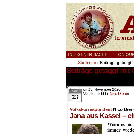
International
IN EIGENER SACHE
–
ON OU
Startseite
›
Beiträge getaggt
Beiträge getaggt mi
1 Ergebnis.
on
23. November 2020
Nov.
Veröffentlicht In:
Nico Diener
23
Volkskorrespondent
Nico Dien
Jana aus Kassel – e
Wenn es nich
immer wiede