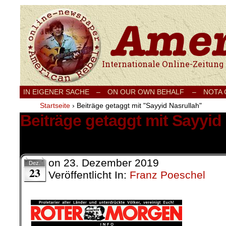
Internationale Onlinezeitung für Frieden
IN EIGENER SACHE
–
ON OUR OWN BEHALF –
NOTA
Startseite
›
Beiträge getaggt mit "Sayyid Nasrullah"
Beiträge getaggt mit Sayyid
1 Ergebnis.
on
23. Dezember 2019
Dez.
23
Veröffentlicht In:
Franz Poeschel