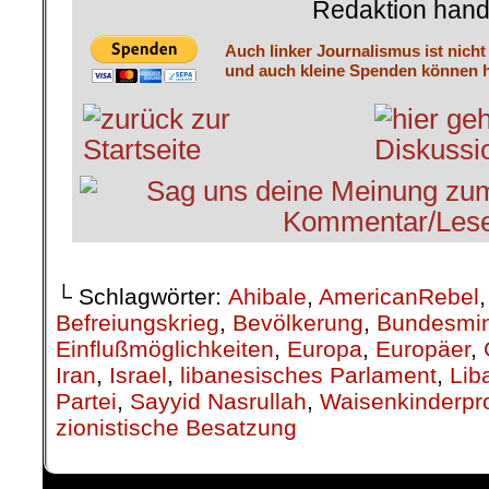
Redaktion hand
Auch linker Journalismus ist nicht
und auch kleine Spenden können h
└ Schlagwörter:
Ahibale
,
AmericanRebel
Befreiungskrieg
,
Bevölkerung
,
Bundesmini
Einflußmöglichkeiten
,
Europa
,
Europäer
,
Iran
,
Israel
,
libanesisches Parlament
,
Lib
Partei
,
Sayyid Nasrullah
,
Waisenkinderpro
zionistische Besatzung