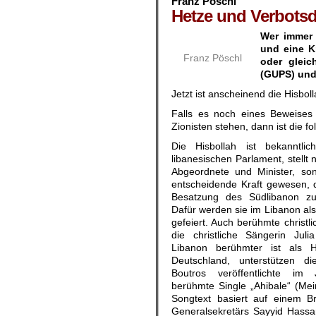
Franz Pöschl
Hetze und Verbots
Wer immer i
und eine Kr
Franz Pöschl
oder gleic
(GUPS) und
Jetzt ist anscheinend die Hisbol
Falls es noch eines Beweises
Zionisten stehen, dann ist die f
Die Hisbollah ist bekanntli
libanesischen Parlament, stellt 
Abgeordnete und Minister, son
entscheidende Kraft gewesen, di
Besatzung des Südlibanon zu
Dafür werden sie im Libanon als
gefeiert. Auch berühmte christl
die christliche Sängerin Juli
Libanon berühmter ist als H
Deutschland, unterstützen die
Boutros veröffentlichte i
berühmte Single „Ahibale“ (Mei
Songtext basiert auf einem Br
Generalsekretärs Sayyid Hassa