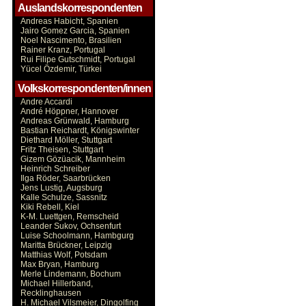
Auslandskorrespondenten
Andreas Habicht, Spanien
Jairo Gomez Garcia, Spanien
Noel Nascimento, Brasilien
Rainer Kranz, Portugal
Rui Filipe Gutschmidt, Portugal
Yücel Özdemir, Türkei
Volkskorrespondenten/innen
Andre Accardi
André Höppner, Hannover
Andreas Grünwald, Hamburg
Bastian Reichardt, Königswinter
Diethard Möller, Stuttgart
Fritz Theisen, Stuttgart
Gizem Gözüacik, Mannheim
Heinrich Schreiber
Ilga Röder, Saarbrücken
Jens Lustig, Augsburg
Kalle Schulze, Sassnitz
Kiki Rebell, Kiel
K-M. Luettgen, Remscheid
Leander Sukov, Ochsenfurt
Luise Schoolmann, Hambgurg
Maritta Brückner, Leipzig
Matthias Wolf, Potsdam
Max Bryan, Hamburg
Merle Lindemann, Bochum
Michael Hillerband,
Recklinghausen
H. Michael Vilsmeier, Dingolfing