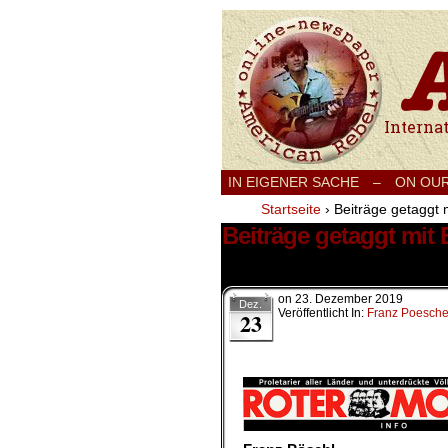
International
IN EIGENER SACHE
–
ON OU
Startseite
›
Beiträge getaggt 
Beiträge getaggt mit
1 Ergebnis.
on
23. Dezember 2019
Dez.
Veröffentlicht In:
Franz Poesche
23