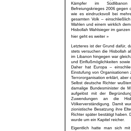
Kämpfer im Südlibano
Befreiungskrieges 2006 gegen d
wie es eindrucksvoll bei mehr
gesamten Volk – einschließlich
Wahlen und einem wirklich demo
Hisbollah Wahlsieger im ganzen
hier geht es weiter »
Letzteres ist der Grund dafür, d
stets versuchen die Hisbollah al
im Libanon hingegen war gleich
und Einflußmöglichkeiten sowie
Daher hat Europa – einschließ
Einstufung von Organisationen z
Terrororganisation erklärt, aber
Selbst deutsche Richter wußten
damalige Bundesminister de Ma
aufgelöst mit der Begründung
Zuwendungen an die Hisbo
Völkerverständigung. Damit wu
zionistische Besatzung ihre El
Richter später bestätigt haben. 
wurde um ein Kapitel reicher.
Eigentlich hatte man sich mit 