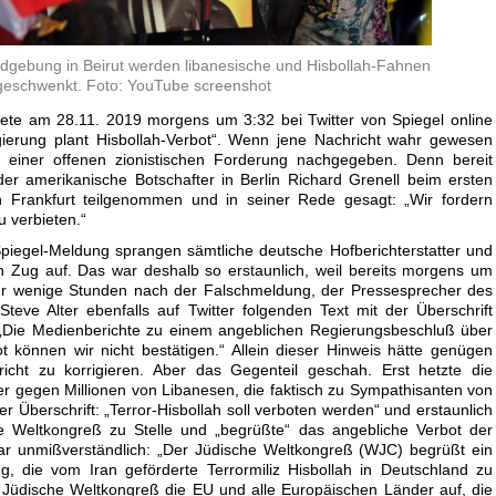
ndgebung in Beirut werden libanesische und Hisbollah-Fahnen
geschwenkt. Foto: YouTube screenshot
tete am 28.11. 2019 morgens um 3:32 bei Twitter von Spiegel online
egierung plant Hisbollah-Verbot“. Wenn jene Nachricht wahr gewesen
 einer offenen zionistischen Forderung nachgegeben. Denn bereit
r amerikanische Botschafter in Berlin Richard Grenell beim ersten
n Frankfurt teilgenommen und in seiner Rede gesagt: „Wir fordern
u verbieten.“
piegel-Meldung sprangen sämtliche deutsche Hofberichterstatter und
en Zug auf. Das war deshalb so erstaunlich, weil bereits morgens um
r wenige Stunden nach der Falschmeldung, der Pressesprecher des
eve Alter ebenfalls auf Twitter folgenden Text mit der Überschrift
at: „Die Medienberichte zu einem angeblichen Regierungsbeschluß über
ot können wir nicht bestätigen.“ Allein dieser Hinweis hätte genügen
cht zu korrigieren. Aber das Gegenteil geschah. Erst hetzte die
er gegen Millionen von Libanesen, die faktisch zu Sympathisanten von
der Überschrift: „Terror-Hisbollah soll verboten werden“ und erstaunlich
e Weltkongreß zu Stelle und „begrüßte“ das angebliche Verbot der
ar unmißverständlich: „Der Jüdische Weltkongreß (WJC) begrüßt ein
 die vom Iran geförderte Terrormiliz Hisbollah in Deutschland zu
er Jüdische Weltkongreß die EU und alle Europäischen Länder auf, die