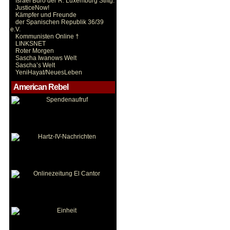
Israel Büro der R. Luxemburg Stiftg.
JusticeNow!
Kämpfer und Freunde
der Spanischen Republik 36/39
e.V.
Kommunisten Online †
LINKSNET
Roter Morgen
Sascha Iwanows Welt
Sascha’s Welt
YeniHayat/NeuesLeben
American Rebel