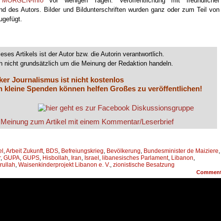
MORGEN-Info
vor wenigen Tagen. Veröffentlichung mit freundlicher
 des Autors. Bilder und Bildunterschriften wurden ganz oder zum Teil von
ugefügt.
ieses Artikels ist der Autor bzw. die Autorin verantwortlich.
 nicht grundsätzlich um die Meinung der Redaktion handeln.
ker Journalismus ist nicht kostenlos
 kleine Spenden können helfen Großes zu veröffentlichen!
el
,
Arbeit Zukunft
,
BDS
,
Befreiungskrieg
,
Bevölkerung
,
Bundesminister de Maiziere
,
r
,
GUPA
,
GUPS
,
Hisbollah
,
Iran
,
Israel
,
libanesisches Parlament
,
Libanon
,
rullah
,
Waisenkinderprojekt Libanon e. V.
,
zionistische Besatzung
Commen