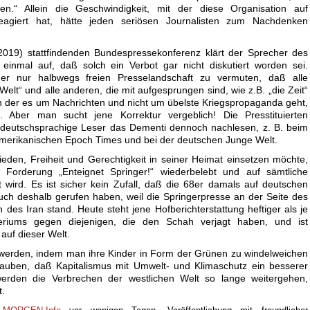
ten.“ Allein die Geschwindigkeit, mit der diese Organisation auf
reagiert hat, hätte jeden seriösen Journalisten zum Nachdenken
2019) stattfindenden Bundespressekonferenz klärt der Sprecher des
einmal auf, daß solch ein Verbot gar nicht diskutiert worden sei.
ner nur halbwegs freien Presselandschaft zu vermuten, daß alle
„Welt“ und alle anderen, die mit aufgesprungen sind, wie z.B. „die Zeit“
in der es um Nachrichten und nicht um übelste Kriegspropaganda geht,
. Aber man sucht jene Korrektur vergeblich! Die Presstituierten
r deutschsprachige Leser das Dementi dennoch nachlesen, z. B. beim
amerikanischen Epoch Times und bei der deutschen Junge Welt.
ieden, Freiheit und Gerechtigkeit in seiner Heimat einsetzen möchte,
 Forderung „Enteignet Springer!“ wiederbelebt und auf sämtliche
wird. Es ist sicher kein Zufall, daß die 68er damals auf deutschen
auch deshalb gerufen haben, weil die Springerpresse an der Seite des
des Iran stand. Heute steht jene Hofberichterstattung heftiger als je
riums gegen diejenigen, die den Schah verjagt haben, und ist
 auf dieser Welt.
werden, indem man ihre Kinder in Form der Grünen zu windelweichen
glauben, daß Kapitalismus mit Umwelt- und Klimaschutz ein besserer
 werden die Verbrechen der westlichen Welt so lange weitergehen,
t.