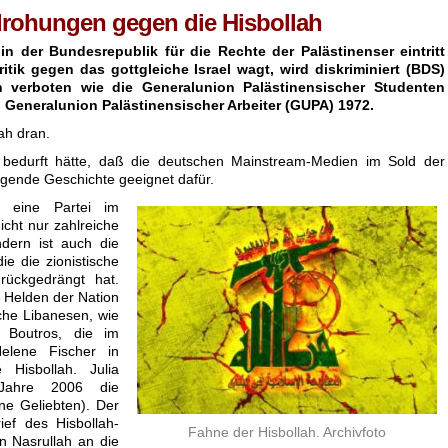
drohungen gegen die Hisbollah
n der Bundesrepublik für die Rechte der Palästinenser eintritt
itik gegen das gottgleiche Israel wagt, wird diskriminiert (BDS)
h verboten wie die Generalunion Palästinensischer Studenten
 Generalunion Palästinensischer Arbeiter (GUPA) 1972.
lah dran.
 bedurft hätte, daß die deutschen Mainstream-Medien im Sold der
olgende Geschichte geeignet dafür.
ch eine Partei im
nicht nur zahlreiche
dern ist auch die
e die zionistische
rückgedrängt hat.
 Helden der Nation
iche Libanesen, wie
a Boutros, die im
elene Fischer in
 Hisbollah. Julia
m Jahre 2006 die
ne Geliebten). Der
ief des Hisbollah-
Fahne der Hisbollah. Archivfoto
n Nasrullah an die