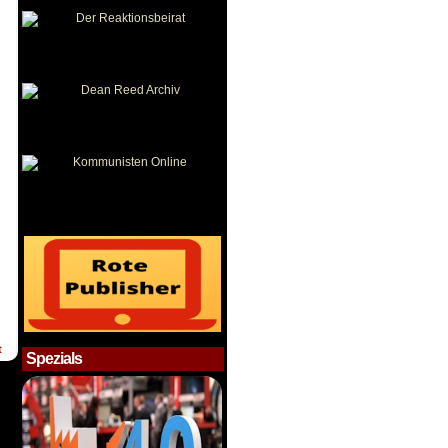
t
Spezials