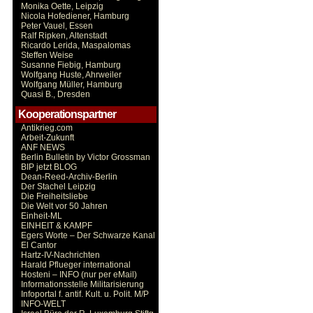
Monika Oette, Leipzig
Nicola Hofediener, Hamburg
Peter Vauel, Essen
Ralf Ripken, Altenstadt
Ricardo Lerida, Maspalomas
Steffen Weise
Susanne Fiebig, Hamburg
Wolfgang Huste, Ahrweiler
Wolfgang Müller, Hamburg
Quasi B., Dresden
Kooperationspartner
Antikrieg.com
Arbeit-Zukunft
ANF NEWS
Berlin Bulletin by Victor Grossman
BIP jetzt BLOG
Dean-Reed-Archiv-Berlin
Der Stachel Leipzig
Die Freiheitsliebe
Die Welt vor 50 Jahren
Einheit-ML
EINHEIT & KAMPF
Egers Worte – Der Schwarze Kanal
El Cantor
Hartz-IV-Nachrichten
Harald Pflueger international
Hosteni – INFO (nur per eMail)
Informationsstelle Militarisierung
Infoportal f. antif. Kult. u. Polit. M/P
INFO-WELT