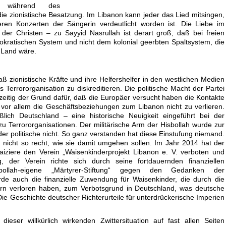
n während des
ie zionistische Besatzung. Im Libanon kann jeder das Lied mitsingen,
eren Konzerten der Sängerin verdeutlicht worden ist. Die Liebe im
 der Christen – zu Sayyid Nasrullah ist derart groß, daß bei freien
kratischen System und nicht dem kolonial geerbten Spaltsystem, die
 Land wäre.
aß zionistische Kräfte und ihre Helfershelfer in den westlichen Medien
s Terrororganisation zu diskreditieren. Die politische Macht der Partei
zeitig der Grund dafür, daß die Europäer versucht haben die Kontakte
 vor allem die Geschäftsbeziehungen zum Libanon nicht zu verlieren.
lich Deutschland – eine historische Neuigkeit eingeführt bei der
u Terrororganisationen. Der militärische Arm der Hisbollah wurde zur
 der politische nicht. So ganz verstanden hat diese Einstufung niemand.
 nicht so recht, wie sie damit umgehen sollen. Im Jahr 2014 hat der
iziere den Verein „Waisenkinderprojekt Libanon e. V. verboten und
, der Verein richte sich durch seine fortdauernden finanziellen
llah-eigene „Märtyrer-Stiftung“ gegen den Gedanken der
rde auch die finanzielle Zuwendung für Waisenkinder, die durch die
tern verloren haben, zum Verbotsgrund in Deutschland, was deutsche
Die Geschichte deutscher Richterurteile für unterdrückerische Imperien
dieser willkürlich wirkenden Zwittersituation auf fast allen Seiten