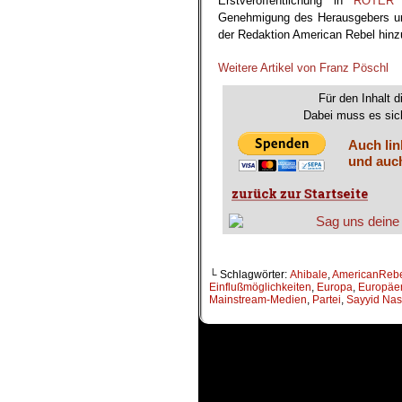
Erstveröffentlichung in
ROTER 
Genehmigung des Herausgebers und
der Redaktion American Rebel hinz
.
.
Weitere Artikel von Franz Pöschl
Für den Inhalt d
Dabei muss es sich
Auch lin
und auch
└ Schlagwörter:
Ahibale
,
AmericanReb
Einflußmöglichkeiten
,
Europa
,
Europäe
Mainstream-Medien
,
Partei
,
Sayyid Nas