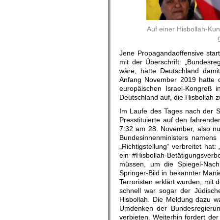
Auf einer Hisbollah-Ku
Jene Propagandaoffensive star
mit der Überschrift: „Bundesr
wäre, hätte Deutschland damit
Anfang November 2019 hatte de
europäischen Israel-Kongreß i
Deutschland auf, die Hisbollah z
Im Laufe des Tages nach der S
Presstituierte auf den fahrend
7:32 am 28. November, also nu
Bundesinnenministers namens St
„Richtigstellung“ verbreitet h
ein #Hisbollah-Betätigungsverb
müssen, um die Spiegel-Nachri
Springer-Bild in bekannter Mani
Terroristen erklärt wurden, mit 
schnell war sogar der Jüdisch
Hisbollah. Die Meldung dazu w
Umdenken der Bundesregierung,
verbieten. Weiterhin fordert d