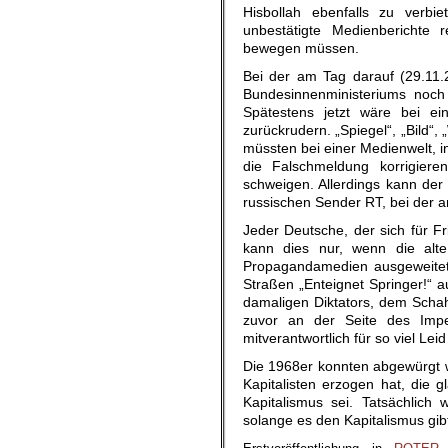
Hisbollah ebenfalls zu verbie
unbestätigte Medienberichte 
bewegen müssen.
Bei der am Tag darauf (29.11.
Bundesinnenministeriums noch 
Spätestens jetzt wäre bei ei
zurückrudern. „Spiegel“, „Bild“, 
müssten bei einer Medienwelt, 
die Falschmeldung korrigieren
schweigen. Allerdings kann de
russischen Sender RT, bei der 
Jeder Deutsche, der sich für Fr
kann dies nur, wenn die alte
Propagandamedien ausgeweitet 
Straßen „Enteignet Springer!“ 
damaligen Diktators, dem Schah 
zuvor an der Seite des Impe
mitverantwortlich für so viel Leid
Die 1968er konnten abgewürgt 
Kapitalisten erzogen hat, die 
Kapitalismus sei. Tatsächlich
solange es den Kapitalismus gib