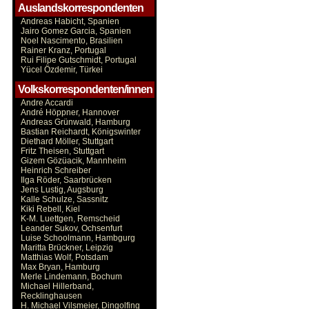
Auslandskorrespondenten
Andreas Habicht, Spanien
Jairo Gomez Garcia, Spanien
Noel Nascimento, Brasilien
Rainer Kranz, Portugal
Rui Filipe Gutschmidt, Portugal
Yücel Özdemir, Türkei
Volkskorrespondenten/innen
Andre Accardi
André Höppner, Hannover
Andreas Grünwald, Hamburg
Bastian Reichardt, Königswinter
Diethard Möller, Stuttgart
Fritz Theisen, Stuttgart
Gizem Gözüacik, Mannheim
Heinrich Schreiber
Ilga Röder, Saarbrücken
Jens Lustig, Augsburg
Kalle Schulze, Sassnitz
Kiki Rebell, Kiel
K-M. Luettgen, Remscheid
Leander Sukov, Ochsenfurt
Luise Schoolmann, Hambgurg
Maritta Brückner, Leipzig
Matthias Wolf, Potsdam
Max Bryan, Hamburg
Merle Lindemann, Bochum
Michael Hillerband,
Recklinghausen
H. Michael Vilsmeier, Dingolfing