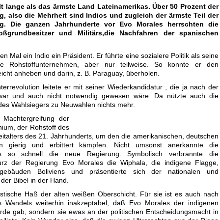
lt lange als das ärmste Land Lateinamerikas. Über 50 Prozent der
, also die Mehrheit sind Indios und zugleich der ärmste Teil der
g. Die ganzen Jahrhunderte vor Evo Morales herrschten die
ßgrundbesitzer und Militärs,die Nachfahren der spanischen
 Mal ein Indio ein Präsident. Er führte eine sozialere Politik als seine
hte Rohstoffunternehmen, aber nur teilweise. So konnte er den
icht anheben und darin, z. B. Paraguay, überholen.
rrevolution leitete er mit seiner Wiederkandidatur , die ja nach der
war und auch nicht notwendig gewesen wäre. Da nützte auch die
 des Wahlsiegers zu Neuwahlen nichts mehr.
 Machtergreifung der
ithium, der Rohstoff des
italters des 21. Jahrhunderts, um den die amerikanischen, deutschen
en gierig und erbittert kämpfen. Nicht umsonst anerkannte die
ds so schnell die neue Regierung. Symbolisch verbrannte die
urz der Regierung Evo Morales die Wiphala, die indigene Flagge,
gebäuden Boliviens und präsentierte sich der nationalen und
t der Bibel in der Hand.
sistische Haß der alten weißen Oberschicht. Für sie ist es auch nach
 Wandels weiterhin inakzeptabel, daß Evo Morales der indigenen
Würde gab, sondern sie ewas an der politischen Entscheidungsmacht in