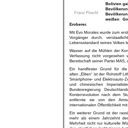
Bolivien ga
Bevölkerung
Franz Pöschl
Bevölkerun
weißen Gro
Eroberer.
Mit Evo Morales wurde zum ersten
Vorgänger durch, verstaatlic
Lebensstandard seines Volkes le
Wasser auf die Mühlen der Konte
Verfassung nicht vorgesehen 
Bereitschaft seiner Partei MAS,
Ein handfester Grund für die
alten „Eliten“ ist der Rohstoff L
Smartphone- und Elektroauto-Ze
und chinesischen Imperialist
Bundesregierung Deutschlan
Konterrevolution nach dem St
entfernte sie von den Amts
internationalen Öffentlichkeit mi
Ein weiterer Grund ist der ras
mehr als einem Jahrzehnt des
Mehrheit nicht nur kulturelle 