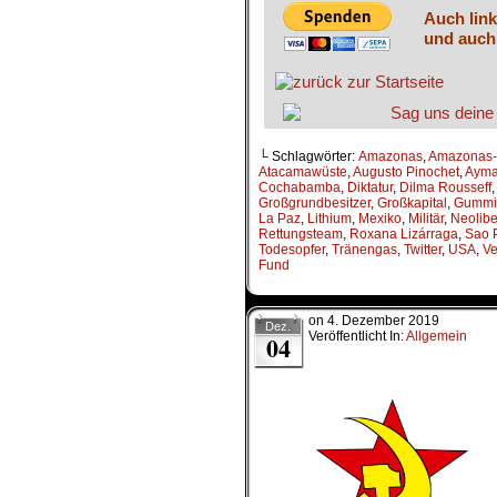
Auch link
und auch
└ Schlagwörter:
Amazonas
,
Amazonas
Atacamawüste
,
Augusto Pinochet
,
Ayma
Cochabamba
,
Diktatur
,
Dilma Rousseff
Großgrundbesitzer
,
Großkapital
,
Gummi
La Paz
,
Lithium
,
Mexiko
,
Militär
,
Neolibe
Rettungsteam
,
Roxana Lizárraga
,
Sao 
Todesopfer
,
Tränengas
,
Twitter
,
USA
,
Ve
Fund
on
4. Dezember 2019
Dez.
Veröffentlicht In:
Allgemein
04