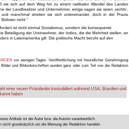
 daß sie sich auf dem Weg hin zu einem radikalen Wandel des Landes
ne der Landbesitzer und Unternehmer, einige sagen sie seien ‚rechts‘,
, und manchmal streiten sie sich untereinander, doch in der Praxis
 Bolivien nicht.“
ordert ist nicht einmal Sozialismus, sondern die konsequente
 Beteiligung der Ureinwohner, der Indios, die die Mehrheit stellen, an
ers in Lateinamerika gilt: Die politische Macht beruht auf den
ORGEN
vor wenigen Tagen. Veröffentlichung mit freundlicher Genehmigung
Bilder und Bildunterschriften wurden ganz oder zum Teil von der Redaktion
hl einer neuen Präsidentin konsolidiert während USA, Brasilien und
rkannt haben
ieses Artikels ist der Autor bzw. die Autorin verantwortlich.
 nicht grundsätzlich um die Meinung der Redaktion handeln.