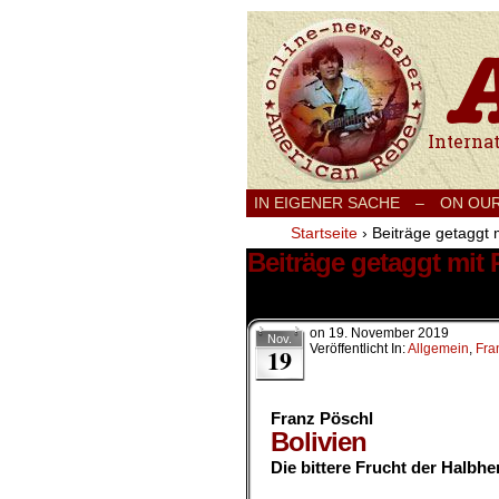
International
IN EIGENER SACHE
–
ON OU
Startseite
›
Beiträge getaggt 
Beiträge getaggt mit
2 Ergebnisse.
on
19. November 2019
Nov.
Veröffentlicht In:
Allgemein
,
Fra
19
Franz Pöschl
Bolivien
Die bittere Frucht der Halbhe
.