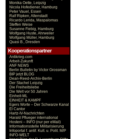
Monika Oette, Leipzig
Nicola Hofediener, Hamburg
Peter Vauel, Essen
Ralf Ripken, Altenstadt
Ricardo Lerida, Maspalomas
Steffen Weise
Susanne Fiebig, Hamburg
Wolfgang Huste, Ahrweiler
Wolfgang Müller, Hamburg
Quasi B., Dresden
Kooperationspartner
Antikrieg.com
Arbeit-Zukunft
ANF NEWS
Berlin Bulletin by Victor Grossman
BIP jetzt BLOG
Dean-Reed-Archiv-Berlin
Der Stachel Leipzig
Die Freiheitsliebe
Die Welt vor 50 Jahren
Einheit-ML
EINHEIT & KAMPF
Egers Worte – Der Schwarze Kanal
El Cantor
Hartz-IV-Nachrichten
Harald Pflueger international
Hosteni – INFO (nur per eMail)
Informationsstelle Militarisierung
Infoportal f. antif. Kult. u. Polit. M/P
INFO-WELT