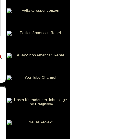
t
,
t