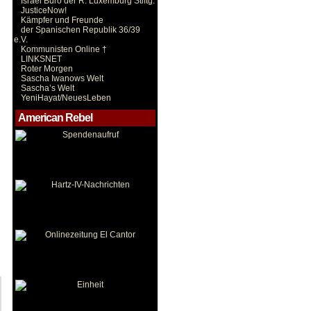
Israel Büro der R. Luxemburg Stiftg.
JusticeNow!
Kämpfer und Freunde
der Spanischen Republik 36/39
e.V.
Kommunisten Online †
LINKSNET
Roter Morgen
Sascha Iwanows Welt
Sascha’s Welt
YeniHayat/NeuesLeben
American Rebel