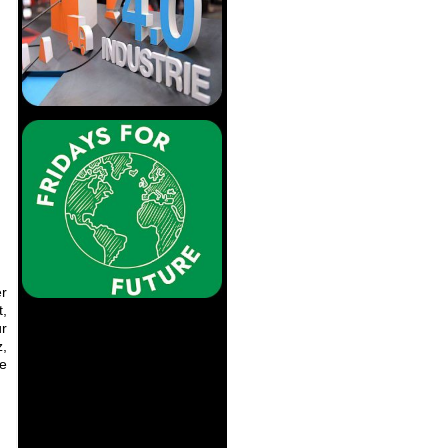
er
t,
ür
z,
ie