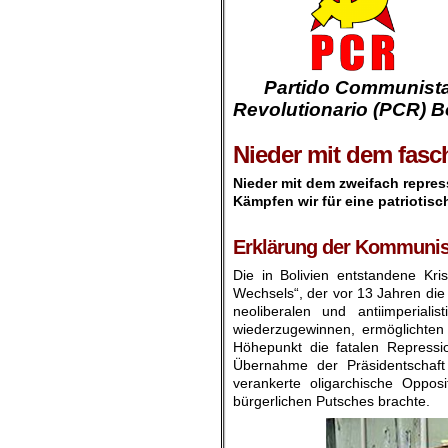
…….
Partido Communist
……….-.
Revolutionario (PCR) Bo
.
Nieder mit dem fasc
Nieder mit dem zweifach repres
Kämpfen wir für eine patriotis
.
Erklärung der Kommunist
Die in Bolivien entstandene Kr
Wechsels“, der vor 13 Jahren die
neoliberalen und antiimperiali
wiederzugewinnen, ermöglichten
Höhepunkt die fatalen Repress
Übernahme der Präsidentschaft
verankerte oligarchische Opp
bürgerlichen Putsches brachte.