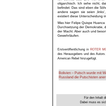
oligarchisch. Ich sehe nicht,
befindet. Das sind eben die Söh
andere sagen sie seien ‚links‘
existiert diese Unterscheidung in
Was hier Felipe Quispe Huanca f
Durchsetzung der Demokratie, die
der Macht. Aber auch und besond
Gewehrläufen.
Erstveröffentlichung in
ROTER M
des Herausgebers und des Autors. 
American Rebel hinzugefügt.
.
Bolivien – Putsch wurde mit Wa
Russland die Putschisten ane
.
Für den Inhalt d
Dabei muss es sich