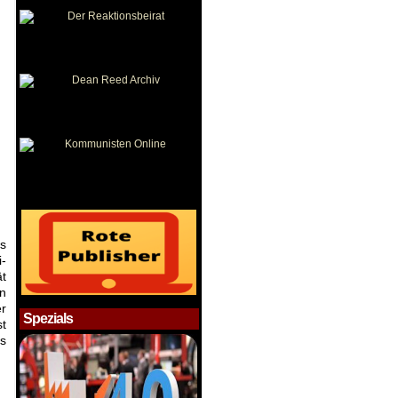
s
i-
t
n
r
Spezials
t
s