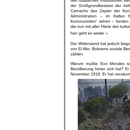
den staatlichen Institutionen b
der Großgrundbesitzer der ös
Camacho das Zepter der Konte
Administration – im Kalten Kr
Kommunisten“ sehen – fanden si
die nun mit aller Härte des kult
hier geht es weiter »
Der Widerstand hat jedoch bego
von El Alto: Boliviens soziale 
zählen.
Warum mußte Evo Morales so s
Bevölkerung hinter sich hat? E
November 1918. Er hat versäumt