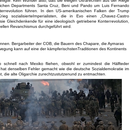
eteiligte. Kein Wunder also, daß die ewigen Ultrarechten aus der Riege
tlichen Departments Santa Cruz, Beni und Pando um Luis Fernando
rrevolution führen. In den US-amerikanischen Falken der Trump
ieg sozialisierteImperialisten, die in Evo einen „Chavez-Castro
e Gleichdenkende für eine ideologisch getriebene Konterrevolution,
urellen Revanchismus durchgeführt wird.
nnen. Bergarbeiter der COB, die Bauern des Chapare, die Aymaras
Bewegung kann auf eine der kämpferischstenTraditionen des Kontinents
chnell nach Mexiko fliehen, obwohl er zumindest die Hälfteder
r hat denselben Fehler gemacht wie die deutsche Sozialdemokratie im
, die alte Oligarchie zurechtzustutzenund zu entmachten.