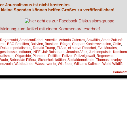
er Journalismus ist nicht kostenlos
 kleine Spenden können helfen Großes zu veröffentlichen!
-Regenwald
,
AmericanRebel
,
Amerika
,
Antonio Guterres
,
Anwältin
,
Arbeit Zukunft
,
ras
,
BBC-Brasilien
,
Bolivien
,
Brasilien
,
Bürger
,
ChapareKonterrevolution
,
Chile
,
,
Dollarimperialismus
,
Donald Trump
,
El Alto
,
el nuevo Pinochet
,
Evo Morales
,
geschosse
,
Indianer
,
INPE
,
Jaír Bolsonaro
,
Jeanine Añez
,
Juristenputsch
,
Kontinen
ralismus
,
Oligarchie
,
Planeten
,
Politiker
,
Polizei
,
Polizeigewalt
,
Regenwald
,
Paulo
,
Sebastián Piñera
,
Sicherheitskräften
,
Sozialdemokratie
,
Thomas Lovejoy
,
nezuela
,
Waldbrände
,
Wasserwerfer
,
Wildfeuer
,
Williams Kaliman
,
World Wildlife
Commen