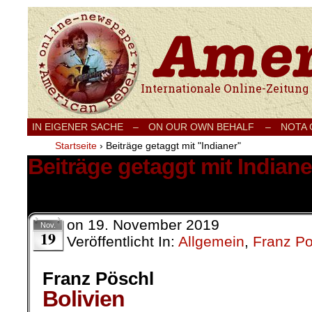
Internationale Onlinezeitung für Frieden
IN EIGENER SACHE
–
ON OUR OWN BEHALF –
NOTA
Startseite
›
Beiträge getaggt mit "Indianer"
Beiträge getaggt mit Indiane
2 Ergebnisse.
on
19. November 2019
Nov.
19
Veröffentlicht In:
Allgemein
,
Franz P
Franz Pöschl
Bolivien