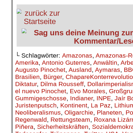
└ Schlagwörter:
Amazonas
,
Amazonas-R
Amerika
,
Antonio Guterres
,
Anwältin
,
Arbe
Augusto Pinochet
,
Ausland
,
Aymaras
,
BBC
Brasilien
,
Bürger
,
ChapareKonterrevoluti
Diktatur
,
Dilma Rousseff
,
Dollarimperiali
el nuevo Pinochet
,
Evo Morales
,
Großgru
Gummigeschosse
,
Indianer
,
INPE
,
Jaír B
Juristenputsch
,
Kontinent
,
La Paz
,
Lithiu
Neoliberalismus
,
Oligarchie
,
Planeten
,
Po
Regenwald
,
Rettungsteam
,
Roxana Lizár
Piñera
,
Sicherheitskräften
,
Sozialdemokra