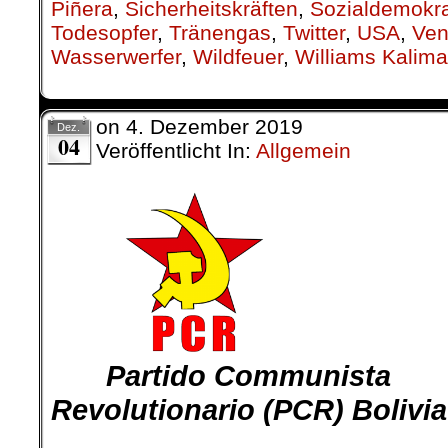
Piñera
,
Sicherheitskräften
,
Sozialdemokra
Todesopfer
,
Tränengas
,
Twitter
,
USA
,
Ven
Wasserwerfer
,
Wildfeuer
,
Williams Kalim
on
4. Dezember 2019
Dez.
04
Veröffentlicht In:
Allgemein
…….
Partido Communista
……….-.
Revolutionario (PCR) Bolivia
.