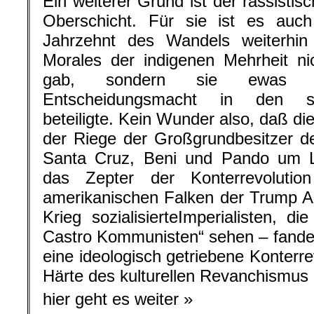
Ein weiterer Grund ist der rassisti
Oberschicht. Für sie ist es au
Jahrzehnt des Wandels weiterhin
Morales der indigenen Mehrheit ni
gab, sondern sie ewas a
Entscheidungsmacht in den staa
beteiligte. Kein Wunder also, daß di
der Riege der Großgrundbesitzer d
Santa Cruz, Beni und Pando um 
das Zepter der Konterrevoluti
amerikanischen Falken der Trump Ad
Krieg sozialisierteImperialisten, d
Castro Kommunisten“ sehen – fande
eine ideologisch getriebene Konterrev
Härte des kulturellen Revanchismus 
hier geht es weiter »