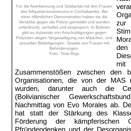
ver
Für die Anerkennung und Solidarität mit den Frauen
des #Aquelarresubversiva in Cochabamba. Bei
Orga
einer öffentlichen Demonstration haben sie die
zur
Verstöße gegen die Polizei gemeldet und wurden
unterdrückt, verhaftet und eingesperrt. In Bolivien
Sti
gibt es dutzende von Anschuldigungen gegen
Polizisten wegen Vergewaltigung von Mädchen, und
Mora
sexuellen Belästigungen. Soweie von Frauen mit
den
Behinderungen.
Foto:
Tinta Roja
Dies
mi
Zusammenstößen zwischen den be
Organisationen, die von der MAS m
wurden, darunter auch die Cen
(Bolivianischer Gewerkschaftsb
Nachmittag von Evo Morales ab. De
hat statt der Stärkung des Klas
Förderung der kämpferischen O
Pfründendenken und der Desorganisi