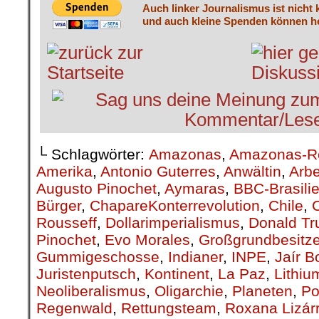
Auch linker Journalismus ist nicht 
und auch kleine Spenden können he
└ Schlagwörter:
Amazonas
,
Amazonas-R
Amerika
,
Antonio Guterres
,
Anwältin
,
Arbe
Augusto Pinochet
,
Aymaras
,
BBC-Brasili
Bürger
,
ChapareKonterrevolution
,
Chile
,
Rousseff
,
Dollarimperialismus
,
Donald T
Pinochet
,
Evo Morales
,
Großgrundbesitze
Gummigeschosse
,
Indianer
,
INPE
,
Jaír B
Juristenputsch
,
Kontinent
,
La Paz
,
Lithiu
Neoliberalismus
,
Oligarchie
,
Planeten
,
Po
Regenwald
,
Rettungsteam
,
Roxana Lizár