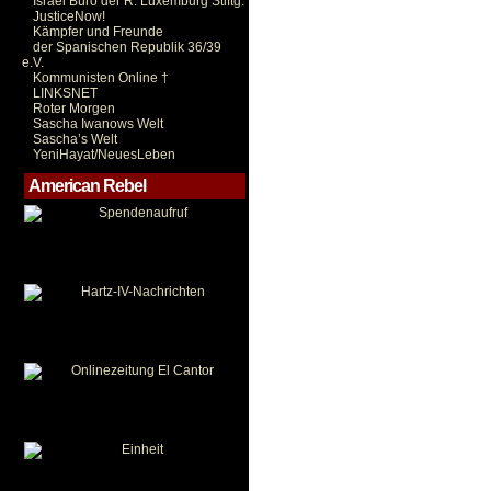
Israel Büro der R. Luxemburg Stiftg.
JusticeNow!
Kämpfer und Freunde
der Spanischen Republik 36/39
e.V.
Kommunisten Online †
LINKSNET
Roter Morgen
Sascha Iwanows Welt
Sascha’s Welt
YeniHayat/NeuesLeben
American Rebel