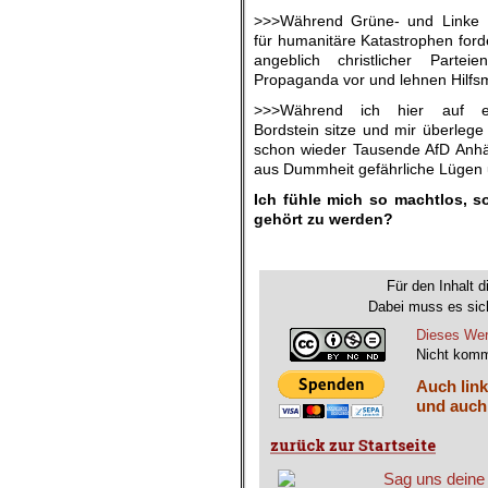
>>>Während Grüne- und Linke Pol
für humanitäre Katastrophen forde
angeblich christlicher Part
Propaganda vor und lehnen Hilf
>>>Während ich hier auf e
Bordstein sitze und mir überleg
schon wieder Tausende AfD Anhä
aus Dummheit gefährliche Lügen u
Ich fühle mich so machtlos, 
gehört zu werden?
Für den Inhalt d
Dabei muss es sich
Dieses Wer
Nicht komm
Auch link
und auch