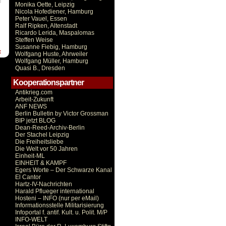
Monika Oette, Leipzig
Nicola Hofediener, Hamburg
Peter Vauel, Essen
Ralf Ripken, Altenstadt
Ricardo Lerida, Maspalomas
Steffen Weise
Susanne Fiebig, Hamburg
t
Wolfgang Huste, Ahrweiler
Wolfgang Müller, Hamburg
Quasi B., Dresden
Kooperationspartner
Antikrieg.com
Arbeit-Zukunft
ANF NEWS
Berlin Bulletin by Victor Grossman
BIP jetzt BLOG
Dean-Reed-Archiv-Berlin
Der Stachel Leipzig
Die Freiheitsliebe
Die Welt vor 50 Jahren
Einheit-ML
EINHEIT & KAMPF
Egers Worte – Der Schwarze Kanal
El Cantor
Hartz-IV-Nachrichten
Harald Pflueger international
Hosteni – INFO (nur per eMail)
Informationsstelle Militarisierung
Infoportal f. antif. Kult. u. Polit. M/P
INFO-WELT