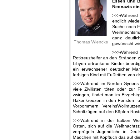
Essen und Bi
Neonazis ein
>>>Während d
endlich wiede
Suche nach Fl
Weihnachtsma
ganz deutli
Thomas Wiencke
gewünscht wir
>>>Währe
Rotkreuzhelfer an den Stränden 
Libyen ertrunkene Kinder beerdig
ein erwachsener deutscher Mann
farbiges Kind mit Fußtritten von 
>>>Während im Norden Syriens 
viele Zivilisten töten oder zur
zwingen, findet man im Erzgebi
Hakenkreuzen in den Fenstern u
Vorpommern VereinsWollmütze
Schriftzügen auf den Köpfen Rost
>>>Während in der halben We
Osten, sich auf die Weihnachtsze
verprügeln Jugendliche in Deut
Mädchen mit Kopftuch das auf die