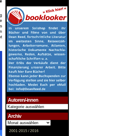
e
g
ie
es
n
t
Autoren/-innen
Autoren/-
innen
Archiv
Archiv
2001-2015 /
2016