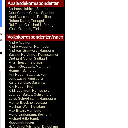
Auslandskorrespondenten
Andreas Habicht, Spanien
Jairo Gomez Garcia, Spanien
Noel Nascimento, Brasilien
Rainer Kranz, Portugal
Rui Filipe Gutschmidt, Portugal
Yücel Özdemir, Türkei
en
Volkskorrespondenten/innen
ls
Andre Accardi
André Höppner, Hannover
Andreas Grünwald, Hamburg
m
Bastian Reichardt, Königswinter
Diethard Möller, Stuttgart
Fritz Theisen, Stuttgart
Gizem Gözüacik, Mannheim
Heinrich Schreiber
Ilga Röder, Saarbrücken
Jens Lustig, Augsburg
Kalle Schulze, Sassnitz
Kiki Rebell, Kiel
K-M. Luettgen, Remscheid
Leander Sukov, Ochsenfurt
Luise Schoolmann, Hambgurg
Maritta Brückner, Leipzig
Matthias Wolf, Potsdam
Max Bryan, Hamburg
Merle Lindemann, Bochum
Michael Hillerband,
Recklinghausen
H. Michael Vilsmeier, Dingolfing