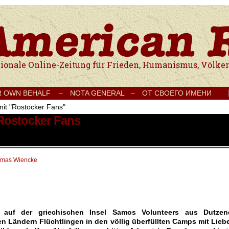
e Onlinezeitung für Frieden, Humanismus, Völkerverständigung und Kul
R OWN BEHALF –
NOTA GENERAL –
ОТ СВОЕГО ИМЕНИ
mit "Rostocker Fans"
 Rostocker Fans
mas Wiencke
 auf der griechischen Insel Samos Volunteers aus Dutzen
n Ländern Flüchtlingen in den völlig überfüllten Camps mit Liebe