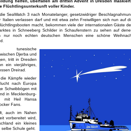
ldung helfen, überfallen am dritten Advent in Dresden maskiert
e Flüchtlingsunterkunft voller Kinder.
ie SeaWatch 3 nach Monatelanger, gesetzwidriger Beschlagnahmun
r Italien verlassen darf und mit etwa zehn Freiwilligen sich nun auf d
üchtlingsbooten macht, bekommen viele der internationalen Gäste d
rktes in Schneeberg Schilder in Schaufenstern zu sehen auf dene
ch nur noch echten deutschen Menschen eine schöne Weihnach
d.
nd tunesische
zwischen Djerba und
en, tritt in Dresden
 ein vierjähriges,
dessen Dreirad.
die Kämpfe wieder
 Flucht nach Europa
rge Schwibbögen mit
nd in Mecklenburg-
n mit Heil Hansa
ocker Fans.
lt, auch im Nahen
it vorbereitet wird,
schland ein kleines
 selbe Schule geht.