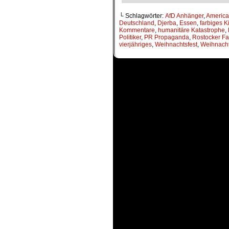
└ Schlagwörter:
AfD Anhänger
,
Americ
Deutschland
,
Djerba
,
Essen
,
farbiges K
Kommentare
,
humanitäre Katastrophe
,
Politiker
,
PR Propaganda
,
Rostocker F
vierjähriges
,
Weihnachtsfest
,
Weihnacht