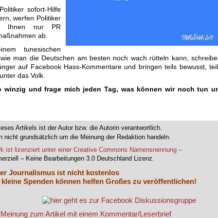
itiker sofort-Hilfe
rn, werfen Politiker
eien Ihnen nur PR
smaßnahmen ab.
inem tunesischen
e wie man die Deutschen am besten noch wach rütteln kann, schreib
nger auf Facebook Hass-Kommentare und bringen teils bewusst, tei
nter das Volk.
so winzig und frage mich jeden Tag, was können wir noch tun u
ieses Artikels ist der Autor bzw. die Autorin verantwortlich.
 nicht grundsätzlich um die Meinung der Redaktion handeln.
k ist lizenziert unter einer Creative Commons Namensnennung –
erziell – Keine Bearbeitungen 3.0 Deutschland Lizenz.
er Journalismus ist nicht kostenlos
 kleine Spenden können helfen Großes zu veröffentlichen!