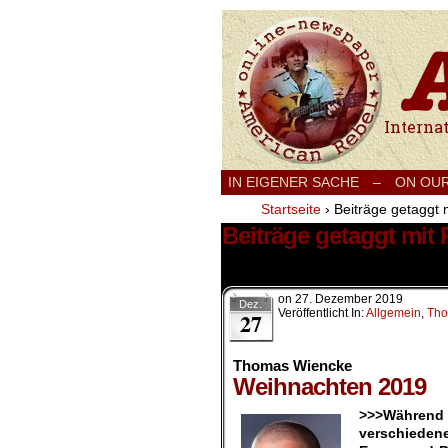
International
IN EIGENER SACHE
–
ON OU
Startseite
›
Beiträge getaggt 
Beiträge getaggt mit
1 Ergebnis.
on
27. Dezember 2019
Dez.
Veröffentlicht In:
Allgemein
,
Tho
27
Thomas Wiencke
Weihnachten 2019
>>>Während
verschiedene