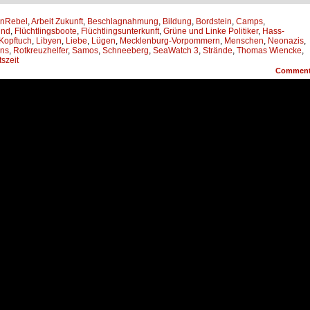
anRebel
,
Arbeit Zukunft
,
Beschlagnahmung
,
Bildung
,
Bordstein
,
Camps
,
ind
,
Flüchtlingsboote
,
Flüchtlingsunterkunft
,
Grüne und Linke Politiker
,
Hass-
Kopftuch
,
Libyen
,
Liebe
,
Lügen
,
Mecklenburg-Vorpommern
,
Menschen
,
Neonazis
,
ans
,
Rotkreuzhelfer
,
Samos
,
Schneeberg
,
SeaWatch 3
,
Strände
,
Thomas Wiencke
,
szeit
Commen