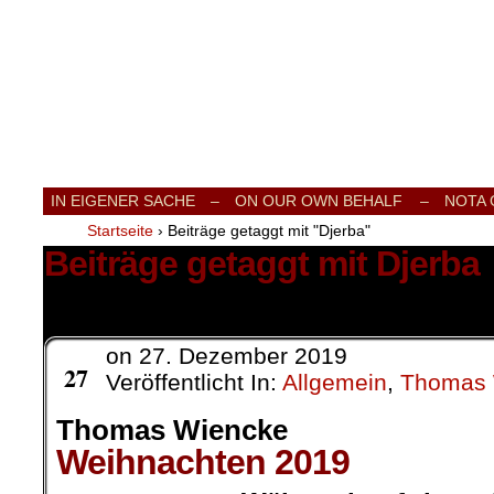
Internationale Onlinezeitung für Frieden
IN EIGENER SACHE
–
ON OUR OWN BEHALF –
NOTA
Startseite
›
Beiträge getaggt mit "Djerba"
Beiträge getaggt mit Djerba
1 Ergebnis.
on
27. Dezember 2019
Dez.
27
Veröffentlicht In:
Allgemein
,
Thomas 
Thomas Wiencke
Weihnachten 2019