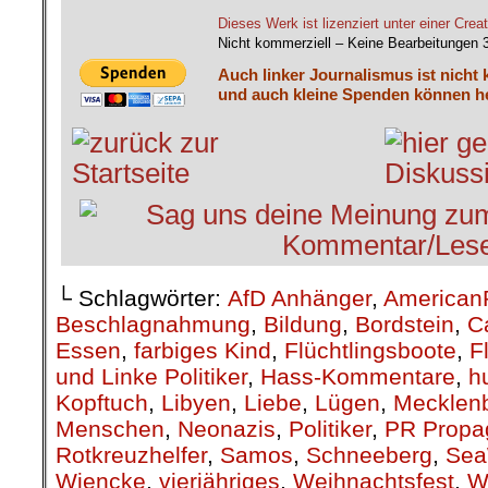
Dieses Werk ist lizenziert unter einer C
Nicht kommerziell – Keine Bearbeitungen 
Auch linker Journalismus ist nicht 
und auch kleine Spenden können he
└ Schlagwörter:
AfD Anhänger
,
American
Beschlagnahmung
,
Bildung
,
Bordstein
,
C
Essen
,
farbiges Kind
,
Flüchtlingsboote
,
F
und Linke Politiker
,
Hass-Kommentare
,
h
Kopftuch
,
Libyen
,
Liebe
,
Lügen
,
Mecklen
Menschen
,
Neonazis
,
Politiker
,
PR Propa
Rotkreuzhelfer
,
Samos
,
Schneeberg
,
Sea
Wiencke
,
vierjähriges
,
Weihnachtsfest
,
W