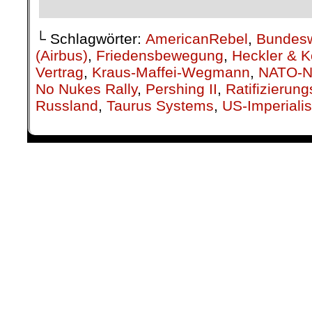
└ Schlagwörter:
AmericanRebel
,
Bundes
(Airbus)
,
Friedensbewegung
,
Heckler & 
Vertrag
,
Kraus-Maffei-Wegmann
,
NATO-N
No Nukes Rally
,
Pershing II
,
Ratifizierun
Russland
,
Taurus Systems
,
US-Imperiali