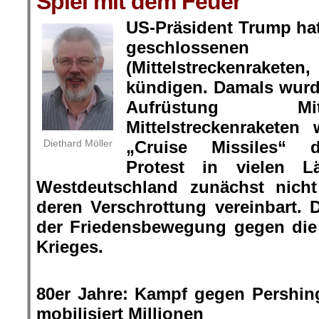
Spiel mit dem Feuer
US-Präsident Trump ha
geschlossene
(Mittelstreckenrakete
kündigen. Damals wurd
Aufrüstung Mi
Mittelstreckenraketen
Diethard Möller
„Cruise Missiles“ d
Protest in vielen L
Westdeutschland zunächst nicht
deren Verschrottung vereinbart. 
der Friedensbewegung gegen die 
Krieges.
.
80er Jahre: Kampf gegen Pershing
mobilisiert Millionen