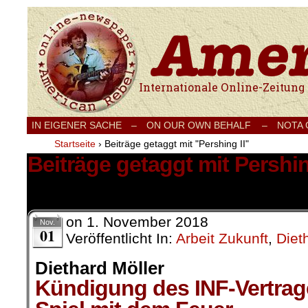
Internationale Onlinezeitung für Frieden
IN EIGENER SACHE
–
ON OUR OWN BEHALF –
NOTA
Startseite
›
Beiträge getaggt mit "Pershing II"
Beiträge getaggt mit Pershin
1 Ergebnis.
on
1. November 2018
Nov.
01
Veröffentlicht In:
Arbeit Zukunft
,
Diet
Diethard Möller
Kündigung des INF-Vertrag