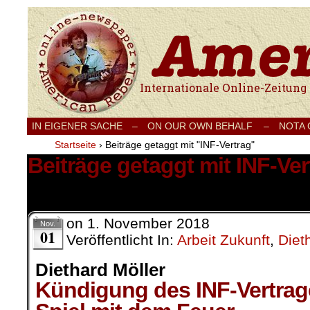
Internationale Onlinezeitung für Frieden
IN EIGENER SACHE
–
ON OUR OWN BEHALF –
NOTA
Startseite
›
Beiträge getaggt mit "INF-Vertrag"
Beiträge getaggt mit INF-Ver
1 Ergebnis.
on
1. November 2018
Nov.
01
Veröffentlicht In:
Arbeit Zukunft
,
Diet
Diethard Möller
Kündigung des INF-Vertrag