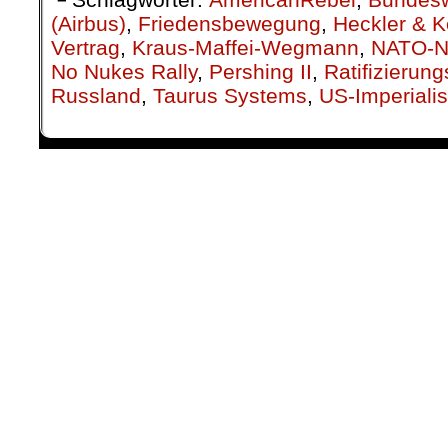
└ Schlagwörter:
AmericanRebel
,
Bundes
(Airbus)
,
Friedensbewegung
,
Heckler & 
Vertrag
,
Kraus-Maffei-Wegmann
,
NATO-N
No Nukes Rally
,
Pershing II
,
Ratifizierun
Russland
,
Taurus Systems
,
US-Imperiali