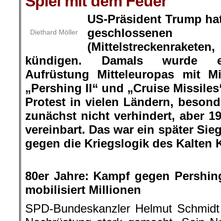
Spiel mit dem Feuer
US-Präsident Trump ha
geschlossene
Diethard Möller
(Mittelstreckenrakete
kündigen. Damals wurde ei
Aufrüstung Mitteleuropas mit Mi
„Pershing II“ und „Cruise Missile
Protest in vielen Ländern, beson
zunächst nicht verhindert, aber 1
vereinbart. Das war ein später Si
gegen die Kriegslogik des Kalten 
.
80er Jahre: Kampf gegen Pershing
mobilisiert Millionen
SPD-Bundeskanzler Helmut Schmidt 