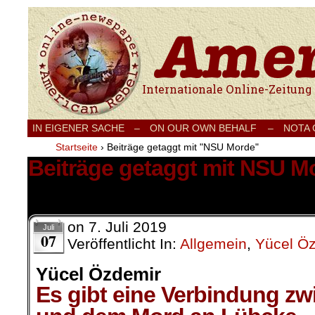
Internationale Onlinezeitung für Frieden
IN EIGENER SACHE
–
ON OUR OWN BEHALF –
NOTA
Startseite
›
Beiträge getaggt mit "NSU Morde"
Beiträge getaggt mit NSU M
1 Ergebnis.
on
7. Juli 2019
Juli
07
Veröffentlicht In:
Allgemein
,
Yücel Ö
Yücel Özdemir
Es gibt eine Verbindung z