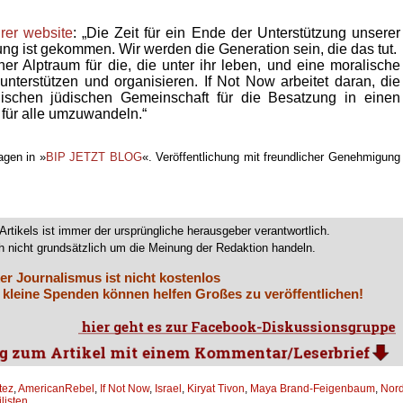
hrer website
: „Die Zeit für ein Ende der Unterstützung unserer
ng ist gekommen. Wir werden die Generation sein, die das tut.
her Alptraum für die, die unter ihr leben, und eine moralische
 unterstützen und organisieren. If Not Now arbeitet daran, die
nischen jüdischen Gemeinschaft für die Besatzung in einen
 für alle umzuwandeln.“
agen in »
BIP JETZT BLOG
«. Veröffentlichung mit freundlicher Genehmigung
Artikels ist immer der ursprüngliche herausgeber verantwortlich.
 nicht grundsätzlich um die Meinung der Redaktion handeln.
er Journalismus ist nicht kostenlos
 kleine Spenden können helfen Großes zu veröffentlichen!
tez
,
AmericanRebel
,
If Not Now
,
Israel
,
Kiryat Tivon
,
Maya Brand-Feigenbaum
,
Nord
ilisten