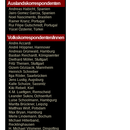
Auslandskorrespondenten
Andreas Habicht, Spanien
Jairo Gomez Garcia, Spanien
Noel Nascimento, Brasilien
Rainer Kranz, Portugal
Rui Filipe Gutschmidt, Portugal
Yücel Özdemir, Türkei
Volkskorrespondenten/innen
Andre Accardi
André Höppner, Hannover
Andreas Grünwald, Hamburg
Bastian Reichardt, Königswinter
Diethard Möller, Stuttgart
Fritz Theisen, Stuttgart
Gizem Gözüacik, Mannheim
Heinrich Schreiber
Ilga Röder, Saarbrücken
Jens Lustig, Augsburg
Kalle Schulze, Sassnitz
Kiki Rebell, Kiel
K-M. Luettgen, Remscheid
Leander Sukov, Ochsenfurt
Luise Schoolmann, Hambgurg
Maritta Brückner, Leipzig
Matthias Wolf, Potsdam
Max Bryan, Hamburg
Merle Lindemann, Bochum
Michael Hillerband,
Recklinghausen
H. Michael Vilsmeier, Dingolfing