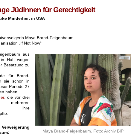
nge Jüdinnen für Gerechtigkeit
tarke Minderheit in USA
enstverweigerin Maya Brand-Feigenbaum
anisation „If Not Now“
Feigenbaum aus
t in Haft wegen
er Besatzung zu
ode für Brand-
r sie schon in
ieser Periode 27
sen haben.
er,
die vor drei
h mehreren
lten ihre
fte.
r Verweigerung
Maya Brand-Feigenbaum. Foto: Archiv BIP
baum: