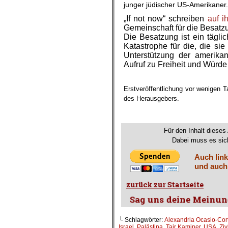
junger jüdischer US-Amerikaner.
„If not now“ schreiben
auf i
Gemeinschaft für die Besatzu
Die Besatzung ist ein täglic
Katastrophe für die, die sie
Unterstützung der amerika
Aufruf zu Freiheit und Würde
.
Erstveröffentlichung vor wenigen T
des Herausgebers.
Für den Inhalt dieses 
Dabei muss es sich
Auch link
und auch
└ Schlagwörter:
Alexandria Ocasio-Cor
Israel
,
Palästina
,
Tair Kaminer
,
USA
,
Ziv