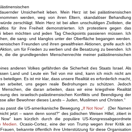
lästinensischen
auernder Unsicherheit leben. Mein Herz ist bei palästinensischen
enommen werden, weg von ihren Eltern, skandalöser Behandlung
ürde zerschlägt. Mein Herz ist bei allen unschuldigen Zivilisten, die
ltlos für ihre Freiheit demonstrierten. Ich protestiere gegen das
rei leben möchten und jeden Tag Checkpoints passieren müssen. Ich
chen, die sang- und klanglos unter der Oberfläche begangen werden.
tinensischen Freunden und ihren gewaltfreien Aktionen, greife auch ich
er Aktion, um für Frieden zu werben und die Besatzung zu beenden. Ich
ein, die die grundlegenden Menschenrechte meiner palästinensischen
nes anderen Volkes gefährden die Sicherheit des Staats Israel. Als
essen Land und Leute ein Teil von mir sind, kann ich mich nicht am
beteiligen. Es ist mir klar, dass unsere Realität es erforderlich macht,
ran arbeitet, uns gegen reale Bedrohungen zu schützen. Jedoch
h Menschen, die daran arbeiten, dass wir eine kriegsfreie Realität
ng des israelisch-palästinensischen Konflikts und Beendigung der
esse aller Bewohner dieses Lands – Juden, Muslimen und Christen.“
Frau passt die US-amerikanische Bewegung „
If Not Now“
. (Der Namen
cht jetzt – wann denn sonst?“ des jüdischen Weisen Hillel, zitiert in
t Now“ kam kürzlich durch die populäre US-Kongressabgeordnete
ie Medien
. Ocasio-Cortez, eine der von Trump wegen ihrer Kritik an
Frauen, bekannte öffentlich ihre Unterstützung für diese Organisation