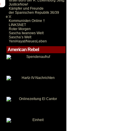
Israel Büro der R. Luxemburg Stiftg.
t
JusticeNow!
Kämpfer und Freunde
der Spanischen Republik 36/39
e.V.
Kommunisten Online †
LINKSNET
Roter Morgen
Sascha Iwanows Welt
Sascha’s Welt
YeniHayat/NeuesLeben
American Rebel