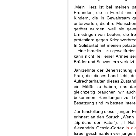
„Mein Herz ist bei meinen pa
Freunden, die in Furcht und d
Kindern, die in Gewahrsam g
unterworfen, die ihre Menschenw
getötet wurden, weil sie gewa
Erniedrigen von Leuten, die f
protestiere gegen Kriegsverbre
In Solidarität mit meinen paläs
– eine Israelin – zu gewaltfrei
kann nicht Teil einer Armee s
Brüder und Schwestern verletzt.
Jahrzehnte der Beherrschung ei
Frau, die dieses Land liebt, d
Aufrechterhalten dieses Zustands 
ein Militär zu haben, das da
gleichzeitig brauchen wir auc
bekommen. Handlungen zur Lösu
Besatzung sind im besten Inter
Zur Einstellung dieser jungen 
erinnert an den Spruch „Wenn ni
„Sprüche der Väter“). „If No
Alexandria Ocasio-Cortez
in d
Israel geschmähten vier jungen 