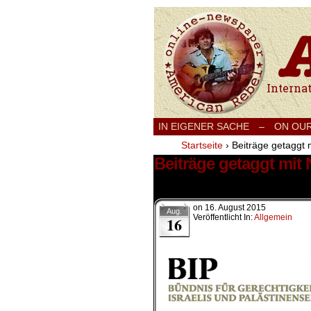
International
IN EIGENER SACHE
–
ON OU
Startseite
›
Beiträge getaggt m
Beiträge getaggt mit 
1 Ergebnis.
on
16. August 2015
Aug.
Veröffentlicht In:
Allgemein
16