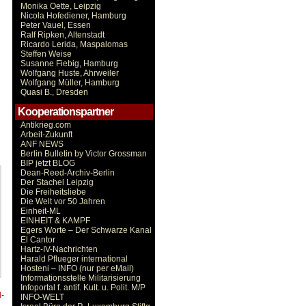
Monika Oette, Leipzig
Nicola Hofediener, Hamburg
Peter Vauel, Essen
Ralf Ripken, Altenstadt
Ricardo Lerida, Maspalomas
Steffen Weise
Susanne Fiebig, Hamburg
Wolfgang Huste, Ahrweiler
Wolfgang Müller, Hamburg
Quasi B., Dresden
Kooperationspartner
Antikrieg.com
Arbeit-Zukunft
ANF NEWS
Berlin Bulletin by Victor Grossman
BIP jetzt BLOG
Dean-Reed-Archiv-Berlin
Der Stachel Leipzig
Die Freiheitsliebe
Die Welt vor 50 Jahren
Einheit-ML
EINHEIT & KAMPF
Egers Worte – Der Schwarze Kanal
El Cantor
Hartz-IV-Nachrichten
Harald Pflueger international
Hosteni – INFO (nur per eMail)
Informationsstelle Militarisierung
Infoportal f. antif. Kult. u. Polit. M/P
-
INFO-WELT