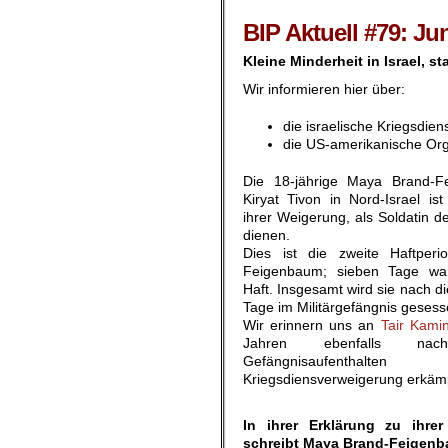
.
BIP Aktuell #79: Ju
Kleine Minderheit in Israel, s
Wir informieren hier über:
die israelische Kriegsdi
die US-amerikanische Org
Die 18-jährige Maya Brand-
Kiryat Tivon in Nord-Israel is
ihrer Weigerung, als Soldatin d
dienen.
Dies ist die zweite Haftperi
Feigenbaum; sieben Tage wa
Haft. Insgesamt wird sie nach d
Tage im Militärgefängnis geses
Wir erinnern uns an
Tair Kamin
Jahren ebenfalls nac
Gefängnisaufentha
Kriegsdiensverweigerung erkämp
.
In ihrer Erklärung zu ihre
schreibt Maya Brand-Feigen