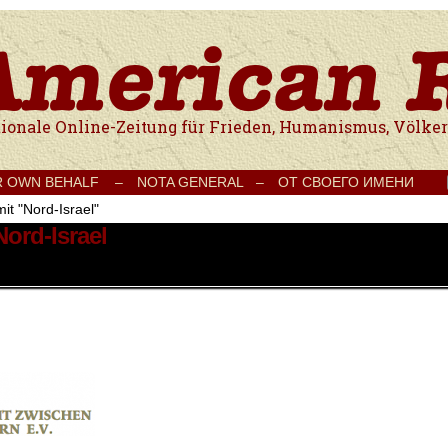
e Onlinezeitung für Frieden, Humanismus, Völkerverständigung und Kul
R OWN BEHALF –
NOTA GENERAL –
ОТ СВОЕГО ИМЕНИ
it "Nord-Israel"
Nord-Israel