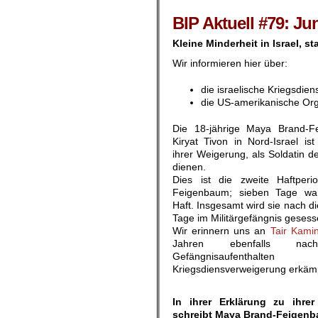
.
BIP Aktuell #79: Ju
Kleine Minderheit in Israel, s
Wir informieren hier über:
die israelische Kriegsdi
die US-amerikanische Org
Die 18-jährige Maya Brand-
Kiryat Tivon in Nord-Israel is
ihrer Weigerung, als Soldatin d
dienen.
Dies ist die zweite Haftperi
Feigenbaum; sieben Tage wa
Haft. Insgesamt wird sie nach d
Tage im Militärgefängnis geses
Wir erinnern uns an
Tair Kamin
Jahren ebenfalls nac
Gefängnisaufentha
Kriegsdiensverweigerung erkämp
.
In ihrer Erklärung zu ihre
schreibt Maya Brand-Feigen