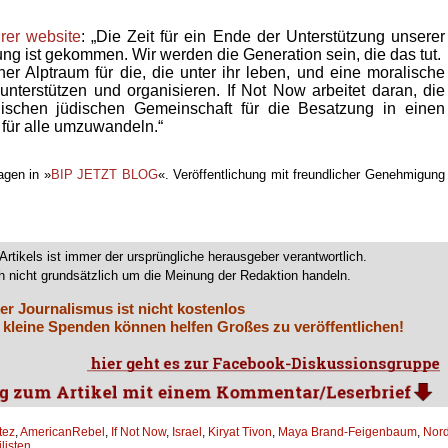
hrer website
: „Die Zeit für ein Ende der Unterstützung unserer
ng ist gekommen. Wir werden die Generation sein, die das tut.
her Alptraum für die, die unter ihr leben, und eine moralische
 unterstützen und organisieren. If Not Now arbeitet daran, die
nischen jüdischen Gemeinschaft für die Besatzung in einen
 für alle umzuwandeln.“
agen in »
BIP JETZT BLOG
«. Veröffentlichung mit freundlicher Genehmigung
Artikels ist immer der ursprüngliche herausgeber verantwortlich.
 nicht grundsätzlich um die Meinung der Redaktion handeln.
er Journalismus ist nicht kostenlos
 kleine Spenden können helfen Großes zu veröffentlichen!
tez
,
AmericanRebel
,
If Not Now
,
Israel
,
Kiryat Tivon
,
Maya Brand-Feigenbaum
,
Nord
ilisten