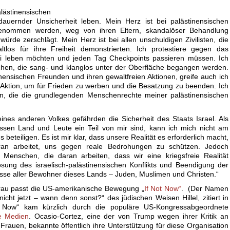
lästinensischen
auernder Unsicherheit leben. Mein Herz ist bei palästinensischen
enommen werden, weg von ihren Eltern, skandalöser Behandlung
ürde zerschlägt. Mein Herz ist bei allen unschuldigen Zivilisten, die
ltlos für ihre Freiheit demonstrierten. Ich protestiere gegen das
rei leben möchten und jeden Tag Checkpoints passieren müssen. Ich
chen, die sang- und klanglos unter der Oberfläche begangen werden.
tinensischen Freunden und ihren gewaltfreien Aktionen, greife auch ich
er Aktion, um für Frieden zu werben und die Besatzung zu beenden. Ich
ein, die die grundlegenden Menschenrechte meiner palästinensischen
nes anderen Volkes gefährden die Sicherheit des Staats Israel. Als
essen Land und Leute ein Teil von mir sind, kann ich mich nicht am
beteiligen. Es ist mir klar, dass unsere Realität es erforderlich macht,
ran arbeitet, uns gegen reale Bedrohungen zu schützen. Jedoch
h Menschen, die daran arbeiten, dass wir eine kriegsfreie Realität
ng des israelisch-palästinensischen Konflikts und Beendigung der
esse aller Bewohner dieses Lands – Juden, Muslimen und Christen.“
Frau passt die US-amerikanische Bewegung „
If Not Now“
. (Der Namen
cht jetzt – wann denn sonst?“ des jüdischen Weisen Hillel, zitiert in
t Now“ kam kürzlich durch die populäre US-Kongressabgeordnete
ie Medien
. Ocasio-Cortez, eine der von Trump wegen ihrer Kritik an
Frauen, bekannte öffentlich ihre Unterstützung für diese Organisation