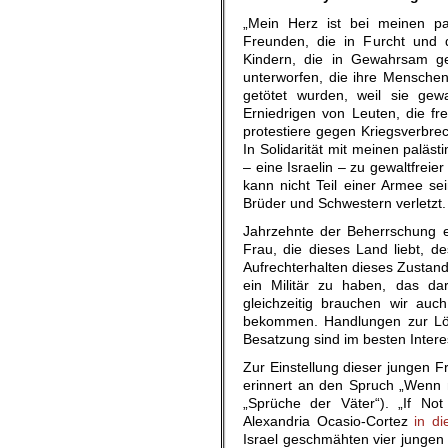
„Mein Herz ist bei meinen pa
Freunden, die in Furcht und d
Kindern, die in Gewahrsam g
unterworfen, die ihre Menschenw
getötet wurden, weil sie gewa
Erniedrigen von Leuten, die f
protestiere gegen Kriegsverbre
In Solidarität mit meinen paläs
– eine Israelin – zu gewaltfrei
kann nicht Teil einer Armee s
Brüder und Schwestern verletzt.
Jahrzehnte der Beherrschung ei
Frau, die dieses Land liebt, d
Aufrechterhalten dieses Zustands 
ein Militär zu haben, das da
gleichzeitig brauchen wir auc
bekommen. Handlungen zur Lösu
Besatzung sind im besten Inter
Zur Einstellung dieser jungen 
erinnert an den Spruch „Wenn ni
„Sprüche der Väter“). „If No
Alexandria Ocasio-Cortez
in d
Israel geschmähten vier jungen 