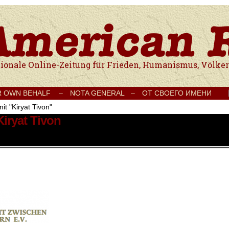
e Onlinezeitung für Frieden, Humanismus, Völkerverständigung und Kul
R OWN BEHALF –
NOTA GENERAL –
ОТ СВОЕГО ИМЕНИ
it "Kiryat Tivon"
Kiryat Tivon