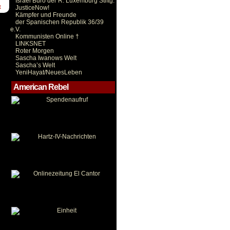
Israel Büro der R. Luxemburg Stiftg.
t
JusticeNow!
Kämpfer und Freunde
der Spanischen Republik 36/39
e.V.
Kommunisten Online †
LINKSNET
Roter Morgen
Sascha Iwanows Welt
Sascha’s Welt
YeniHayat/NeuesLeben
American Rebel