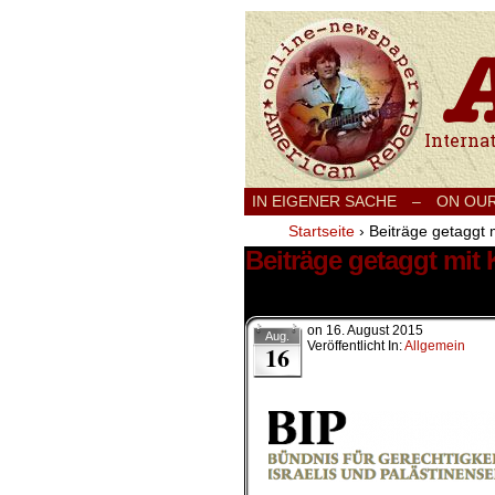
International
IN EIGENER SACHE
–
ON OU
Startseite
›
Beiträge getaggt m
Beiträge getaggt mit 
1 Ergebnis.
on
16. August 2015
Aug.
Veröffentlicht In:
Allgemein
16