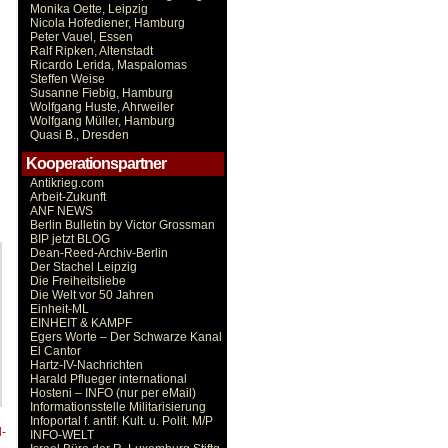
Monika Oette, Leipzig
Nicola Hofediener, Hamburg
Peter Vauel, Essen
Ralf Ripken, Altenstadt
Ricardo Lerida, Maspalomas
Steffen Weise
Susanne Fiebig, Hamburg
Wolfgang Huste, Ahrweiler
Wolfgang Müller, Hamburg
Quasi B., Dresden
Kooperationspartner
Antikrieg.com
Arbeit-Zukunft
ANF NEWS
Berlin Bulletin by Victor Grossman
BIP jetzt BLOG
Dean-Reed-Archiv-Berlin
Der Stachel Leipzig
Die Freiheitsliebe
Die Welt vor 50 Jahren
Einheit-ML
EINHEIT & KAMPF
Egers Worte – Der Schwarze Kanal
El Cantor
Hartz-IV-Nachrichten
Harald Pflueger international
Hosteni – INFO (nur per eMail)
Informationsstelle Militarisierung
Infoportal f. antif. Kult. u. Polit. M/P
-
INFO-WELT