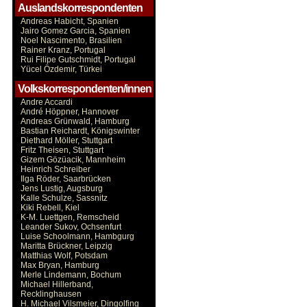
Auslandskorrespondenten
Andreas Habicht, Spanien
Jairo Gomez Garcia, Spanien
Noel Nascimento, Brasilien
Rainer Kranz, Portugal
Rui Filipe Gutschmidt, Portugal
Yücel Özdemir, Türkei
Volkskorrespondenten/innen
Andre Accardi
André Höppner, Hannover
Andreas Grünwald, Hamburg
Bastian Reichardt, Königswinter
Diethard Möller, Stuttgart
Fritz Theisen, Stuttgart
Gizem Gözüacik, Mannheim
Heinrich Schreiber
Ilga Röder, Saarbrücken
Jens Lustig, Augsburg
Kalle Schulze, Sassnitz
Kiki Rebell, Kiel
K-M. Luettgen, Remscheid
Leander Sukov, Ochsenfurt
Luise Schoolmann, Hambgurg
Maritta Brückner, Leipzig
Matthias Wolf, Potsdam
Max Bryan, Hamburg
Merle Lindemann, Bochum
Michael Hillerband,
Recklinghausen
H. Michael Vilsmeier, Dingolfing