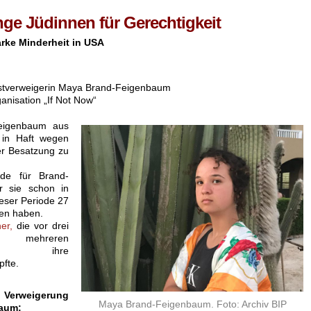
nge Jüdinnen für Gerechtigkeit
tarke Minderheit in USA
enstverweigerin Maya Brand-Feigenbaum
anisation „If Not Now“
Feigenbaum aus
t in Haft wegen
er Besatzung zu
ode für Brand-
r sie schon in
ieser Periode 27
sen haben.
er,
die vor drei
h mehreren
lten ihre
fte.
r Verweigerung
Maya Brand-Feigenbaum. Foto: Archiv BIP
baum: