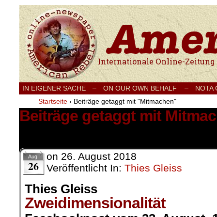
Internationale Onlinezeitung für Frieden
IN EIGENER SACHE
–
ON OUR OWN BEHALF –
NOTA
Startseite
›
Beiträge getaggt mit "Mitmachen"
Beiträge getaggt mit Mitma
1 Ergebnis.
on
26. August 2018
Aug.
26
Veröffentlicht In:
Thies Gleiss
Thies Gleiss
Zweidimensionalität