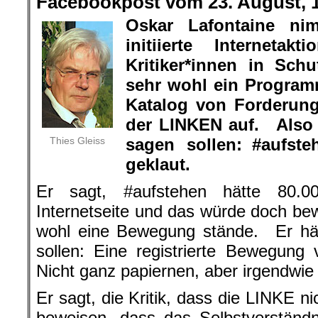
Facebookpost vom 23. August, 
Oskar Lafontaine n
initiierte Interneta
Kritiker*innen in Sch
sehr wohl ein Program
Katalog von Forderu
der LINKEN auf. Also 
Thies Gleiss
sagen sollen: #aufst
geklaut.
Er sagt, #aufstehen hätte 80.00
Internetseite und das würde doch bew
wohl eine Bewegung stände. Er hät
sollen: Eine registrierte Bewegung 
Nicht ganz papiernen, aber irgendwie
Er sagt, die Kritik, dass die LINKE 
beweisen, dass das Selbstverständn