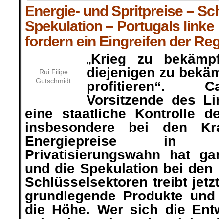
Energie- und Spritpreise – Sc
Spekulation – Portugals linke
fordern ein Eingreifen der Re
„
Krieg zu bekämpf
diejenigen zu bekä
Rui Filipe
Gutschmidt
profitieren“. C
Vorsitzende des Li
eine staatliche Kontrolle d
insbesondere bei den Kra
Energiepreise in 
Privatisierungswahn hat gan
und die Spekulation bei den
Schlüsselsektoren treibt jetz
grundlegende Produkte und 
die Höhe. Wer sich die Entw