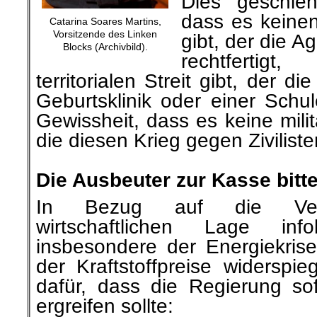
Dies geschieh
dass es keinen
Catarina Soares Martins,
Vorsitzende des Linken
gibt, der die A
Blocks (Archivbild).
rechtfertig
territorialen Streit gibt, der 
Geburtsklinik oder einer Schule
Gewissheit, dass es keine mili
die diesen Krieg gegen Zivilisten
.
Die Ausbeuter zur Kasse bitt
In Bezug auf die Vers
wirtschaftlichen Lage in
insbesondere der Energiekrise
der Kraftstoffpreise widerspieg
dafür, dass die Regierung s
ergreifen sollte: