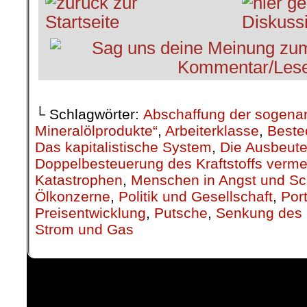
└ Schlagwörter:
Abschaffung der sogenan
Mineralölprodukte“
,
Arbeiterklasse
,
Beste
Das kapitalistische System
,
Die Ausbeute
Doppelbesteuerung des Kraftstoffs verm
Katastrophen
,
Menschen in Angst und S
Ölkonzerne
,
Politik und Gesellschaft
,
Por
Preisentwicklung
,
Putsche
,
Senkung des 
Strom und Gas