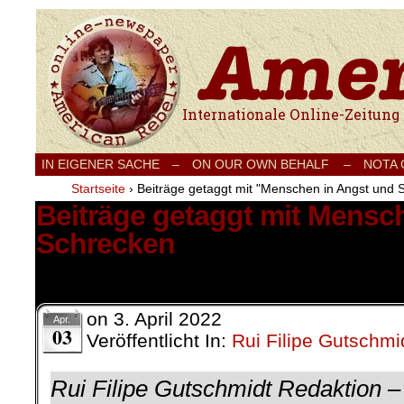
Internationale Onlinezeitung für Frieden
IN EIGENER SACHE
–
ON OUR OWN BEHALF –
NOTA
Startseite
›
Beiträge getaggt mit "Menschen in Angst und 
Beiträge getaggt mit Mensc
Schrecken
1 Ergebnis.
on
3. April 2022
Apr.
03
Veröffentlicht In:
Rui Filipe Gutschmi
Rui Filipe Gutschmidt Redaktion – 