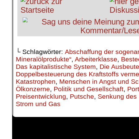
└ Schlagwörter:
Abschaffung der sogenan
Mineralölprodukte“
,
Arbeiterklasse
,
Beste
Das kapitalistische System
,
Die Ausbeute
Doppelbesteuerung des Kraftstoffs verm
Katastrophen
,
Menschen in Angst und S
Ölkonzerne
,
Politik und Gesellschaft
,
Por
Preisentwicklung
,
Putsche
,
Senkung des 
Strom und Gas