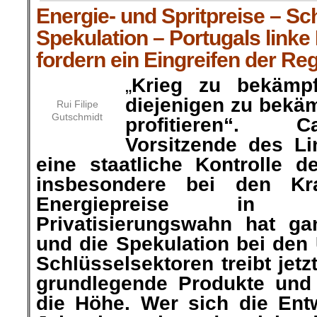
Energie- und Spritpreise – Sc
Spekulation – Portugals linke
fordern ein Eingreifen der Re
„
Krieg zu bekämpf
diejenigen zu bekä
Rui Filipe
Gutschmidt
profitieren“. C
Vorsitzende des Li
eine staatliche Kontrolle d
insbesondere bei den Kra
Energiepreise in 
Privatisierungswahn hat gan
und die Spekulation bei den
Schlüsselsektoren treibt jetz
grundlegende Produkte und 
die Höhe. Wer sich die Entw