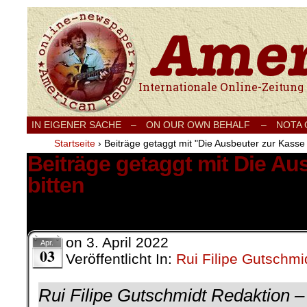
Internationale Onlinezeitung für Frieden
IN EIGENER SACHE
–
ON OUR OWN BEHALF –
NOTA
Startseite
›
Beiträge getaggt mit "Die Ausbeuter zur Kasse 
Beiträge getaggt mit Die Au
bitten
1 Ergebnis.
on
3. April 2022
Apr.
03
Veröffentlicht In:
Rui Filipe Gutschmi
Rui Filipe Gutschmidt Redaktion – 