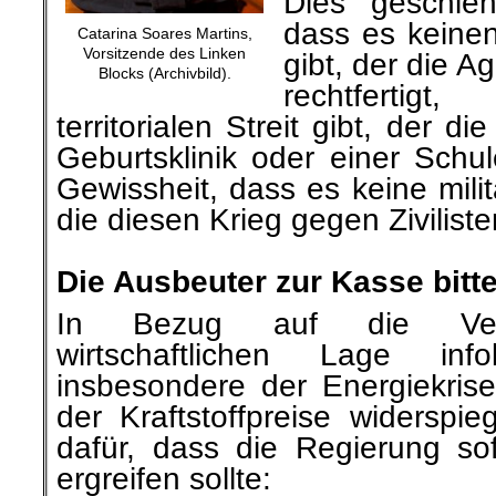
Dies geschieh
dass es keinen
Catarina Soares Martins,
Vorsitzende des Linken
gibt, der die A
Blocks (Archivbild).
rechtfertig
territorialen Streit gibt, der 
Geburtsklinik oder einer Schule
Gewissheit, dass es keine mili
die diesen Krieg gegen Zivilisten
.
Die Ausbeuter zur Kasse bitt
In Bezug auf die Vers
wirtschaftlichen Lage in
insbesondere der Energiekrise
der Kraftstoffpreise widerspieg
dafür, dass die Regierung s
ergreifen sollte: